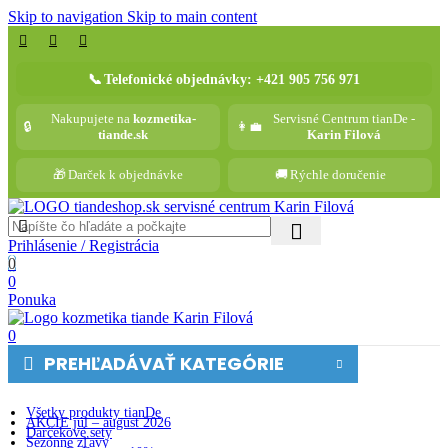
Skip to navigation
Skip to main content
📞
Telefonické objednávky: +421 905 756 971
Nakupujete na
kozmetika-
Servisné Centrum tianDe -
🔒
👩‍💼
tiande.sk
Karin Filová
🎁
Darček k objednávke
🚚
Rýchle doručenie
Prihlásenie / Registrácia
0
0
Ponuka
0
PREHĽADÁVAŤ KATEGÓRIE
Všetky produkty tianDe
AKCIE júl – august 2026
Darčekové sety
Sezónne zľavy