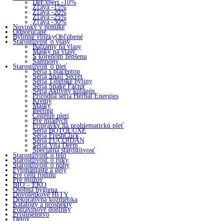
DeExpert -10%
Zľava -15%
Zľava -20%
Zľava -25%
Zľava -30%
Novinky v ponuke
Odporúčané
Bylinné vložky
Obľúbené
Starostlivosť o vlasy
Balzamy na vlasy
Masky na vlasy
S koreňom ženšenu
Šampóny
Starostlivosť o pleť
Séria s placentou
Séria Snail Secret
Séria Tibetské byliny
Séria Snake Factor
Séria Aktívny kolagén
Prírodná seria Herbal Energies
Krémy
Masky
Peeling
Čistenie pleti
Pre mladých
Prípravky na problematickú pleť
Séria BOTOLUXE
Séria FreshClick
Séria FUCOIDAN
Séria Vita Derm
Špeciálna starostlivosť
Starostlivosť o telo
Starostlivosť o ruky
Starostlivosť o nohy
Fytonáplaste a gély
Pre celú rodinu
Pre mužov
BIO – EKO
Osobná hygiena
Dovolenkové HITY
Dekoratívna kozmetika
Katalógy a prospekty
Potravinové doplnky
Príslušenstvo
Detox