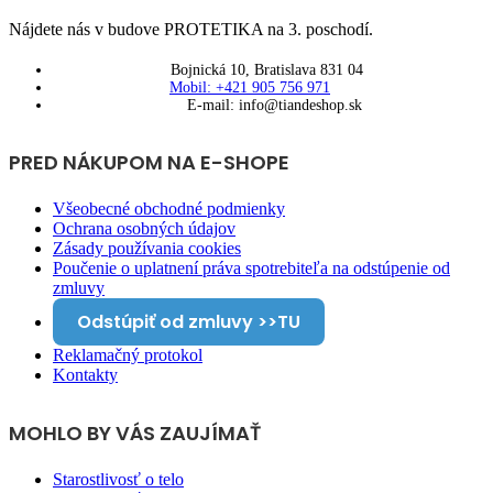
Nájdete nás v budove PROTETIKA na 3. poschodí.
Bojnická 10, Bratislava 831 04
Mobil: +421 905 756 971
E-mail: info@tiandeshop.sk
PRED NÁKUPOM NA E-SHOPE
Všeobecné obchodné podmienky
Ochrana osobných údajov
Zásady používania cookies
Poučenie o uplatnení práva spotrebiteľa na odstúpenie od
zmluvy
Odstúpiť od zmluvy >>TU
Reklamačný protokol
Kontakty
MOHLO BY VÁS ZAUJÍMAŤ
Starostlivosť o telo