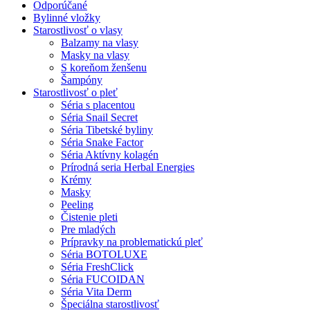
Odporúčané
Bylinné vložky
Starostlivosť o vlasy
Balzamy na vlasy
Masky na vlasy
S koreňom ženšenu
Šampóny
Starostlivosť o pleť
Séria s placentou
Séria Snail Secret
Séria Tibetské byliny
Séria Snake Factor
Séria Aktívny kolagén
Prírodná seria Herbal Energies
Krémy
Masky
Peeling
Čistenie pleti
Pre mladých
Prípravky na problematickú pleť
Séria BOTOLUXE
Séria FreshClick
Séria FUCOIDAN
Séria Vita Derm
Špeciálna starostlivosť