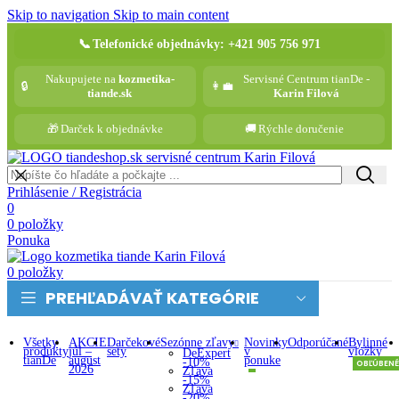
Skip to navigation
Skip to main content
📞
Telefonické objednávky: +421 905 756 971
Nakupujete na
kozmetika-
Servisné Centrum tianDe -
🔒
👩‍💼
tiande.sk
Karin Filová
🎁
Darček k objednávke
🚚
Rýchle doručenie
Prihlásenie / Registrácia
0
0
položky
Ponuka
0
položky
PREHĽADÁVAŤ KATEGÓRIE
Všetky
AKCIE
Darčekové
Sezónne zľavy
Novinky
Odporúčané
Bylinné
produkty
júl –
sety
v
vložky
DeExpert
tianDe
august
ponuke
-10%
OBĽÚBENÉ
2026
Zľava
-15%
Zľava
-20%