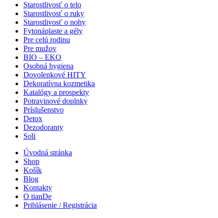
Starostlivosť o telo
Starostlivosť o ruky
Starostlivosť o nohy
Fytonáplaste a gély
Pre celú rodinu
Pre mužov
BIO – EKO
Osobná hygiena
Dovolenkové HITY
Dekoratívna kozmetika
Katalógy a prospekty
Potravinové doplnky
Príslušenstvo
Detox
Dezodoranty
Soli
Úvodná stránka
Shop
Košík
Blog
Kontakty
O tianDe
Prihlásenie / Registrácia