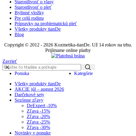
Starostlivosť o vlasy
Starostlivosť o pleť
Bylinné vložky
Pre celú rodinu
Prípravky na problematickú pleť
Všetky produkty tianDe
Blog
Copyright © 2012 - 2026 Kozmetika-tianDe. Už 14 rokov na trhu.
Prijímame online platby
Zavrieť
Ponuka
Kategórie
Všetky produkty tianDe
AKCIE júl – august 2026
Darčekové sety
Sezónne zľavy
DeExpert -10%
Zľava -15%
Zľava -20%
Zľava -25%
Zľava -30%
Novinky v ponuke