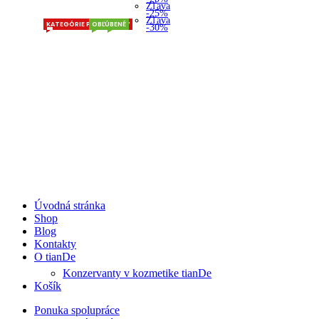
Zľava
-25%
Zľava
KATEGÓRIE PRODUKTOV
OBĽÚBENÉ
-30%
Úvodná stránka
Shop
Blog
Kontakty
O tianDe
Konzervanty v kozmetike tianDe
Košík
Ponuka spolupráce