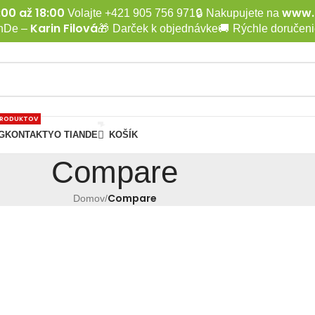
:00 až 18:00
www.k
Volajte +421 905 756 971
🔒
Nakupujete na
Karin Filová
anDe –
🎁
Darček k objednávke
🚚
Rýchle doručeni
PRODUKTOV
G
KONTAKTY
O TIANDE
KOŠÍK
Compare
Compare
Domov
/