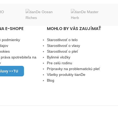
NA E-SHOPE
MOHLO BY VÁS ZAUJÍMAŤ
é podmienky
Starostlivosť o telo
dajov
Starostlivosť o vlasy
ookies
Starostlivosť o pleť
 práva spotrebiteľa na
Bylinné vložky
y
Pre celú rodinu
Prípravky na problematickú pleť
luvy >>TU
Všetky produkty tianDe
Blog