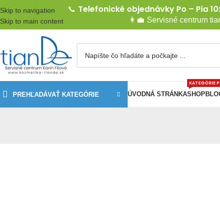
Telefonické objednávky Po – Pia 10
📞
Skip to navigation
👩‍💼
Servisné centrum ti
Skip to main content
KATEGÓRIE 
ÚVODNÁ STRÁNKA
SHOP
BLO
PREHĽADÁVAŤ KATEGÓRIE