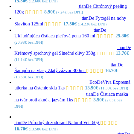
15.50
€
(
12.60
€
bez DPH)
tianDe Citrónový peeling
120g
8.90
€
(
7.24
€
bez DPH)
tianDe Fytogél na nohy
Slaviton 125ml
17.50
€
(
14.23
€
bez DPH)
tianDe
Ukľudňujúca čistiaca pleťová pena 160 ml
25.80
€
(
20.98
€
bez DPH)
tianDe
Krémový sprchový gel Slnečné olivy 350g
13.70
€
(
11.14
€
bez DPH)
tianDe
Šampón na vlasy Zlatý zázvor 300ml
16.70
€
(
13.58
€
bez DPH)
EcoDeViva Expresná
utierka na čistenie skla 1ks
13.90
€
(
11.30
€
bez DPH)
tianDe Čistiaca maska
na tvár proti akné a jazvám 1ks
3.50
€
(
2.85
€
bez
DPH)
tianDe Prírodný dezodorant Natural Veil 60g
16.70
€
(
13.58
€
bez DPH)