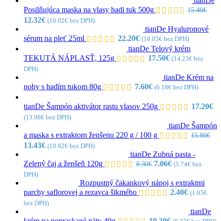
tianDe
Posilňujúca maska na vlasy hadi tuk 500g
15.40
€
Pôvodná
Aktuálna
12.32
€
(
10.02
€
bez DPH)
cena
cena
tianDe Hyaluronové
bola:
je:
sérum na pleť 25ml
22.20
€
(
18.05
€
bez DPH)
15.40€.
12.32€.
tianDe Telový krém
TEKUTÁ NÁPLASŤ, 125g
17.50
€
(
14.23
€
bez
DPH)
tianDe Krém na
nohy s hadím tukom 80g
7.60
€
(
6.18
€
bez DPH)
tianDe Šampón aktivátor rastu vlasov 250g
17.20
€
(
13.98
€
bez DPH)
tianDe Šampón
a maska s extraktom ženšenu 220 g / 100 g
15.80
€
Pôvodná
Aktuálna
13.43
€
(
10.92
€
bez DPH)
cena
cena
tianDe Zubná pasta -
bola:
je:
Pôvodná
Aktuálna
Zelený čaj a ženšeň 120g
7.06
€
8.30
€
(
5.74
€
bez
15.80€.
13.43€.
cena
cena
DPH)
bola:
je:
Rozpustný čakankový nápoj s extraktmi
8.30€.
7.06€.
parchy saflorovej a rezavca šikmého
2.40
€
(
1.95
€
bez DPH)
tianDe
krém na popraskané päty 40g
10.30
€