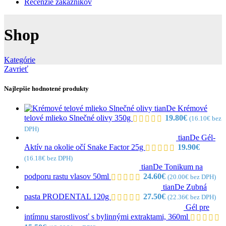
Recenzie zákazníkov
Shop
Kategórie
Zavrieť
Najlepšie hodnotené produkty
tianDe Krémové
telové mlieko Slnečné olivy 350g
19.80
€
(
16.10
€
bez
DPH)
tianDe Gél-
Aktív na okolie očí Snake Factor 25g
19.90
€
(
16.18
€
bez DPH)
tianDe Tonikum na
podporu rastu vlasov 50ml
24.60
€
(
20.00
€
bez DPH)
tianDe Zubná
pasta PRODENTAL 120g
27.50
€
(
22.36
€
bez DPH)
Gél pre
intímnu starostlivosť s bylinnými extraktami, 360ml