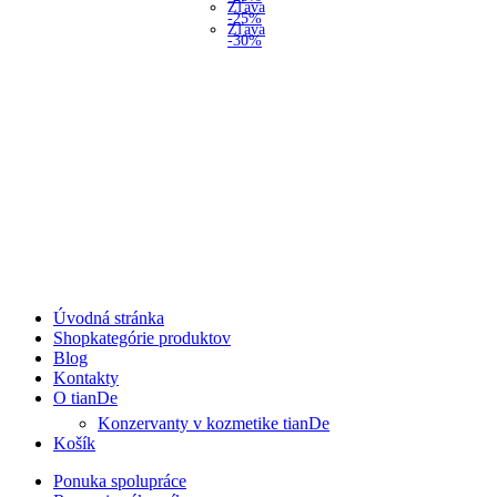
Zľava
-25%
Zľava
-30%
Úvodná stránka
Shop
kategórie produktov
Blog
Kontakty
O tianDe
Konzervanty v kozmetike tianDe
Košík
Ponuka spolupráce