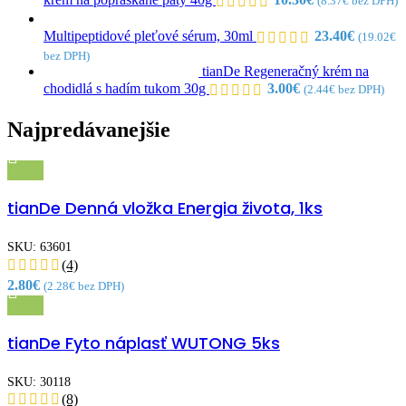
(
8.37
€
bez DPH)
Multipeptidové pleťové sérum, 30ml
23.40
€
(
19.02
€
bez DPH)
tianDe Regeneračný krém na
chodidlá s hadím tukom 30g
3.00
€
(
2.44
€
bez DPH)
Najpredávanejšie
Rýchly náhľad
tianDe Denná vložka Energia života, 1ks
Pridať medzi obľúbené
SKU:
63601
(4)
2.80
€
(
2.28
€
bez DPH)
Rýchly náhľad
tianDe Fyto náplasť WUTONG 5ks
Pridať medzi obľúbené
SKU:
30118
(8)