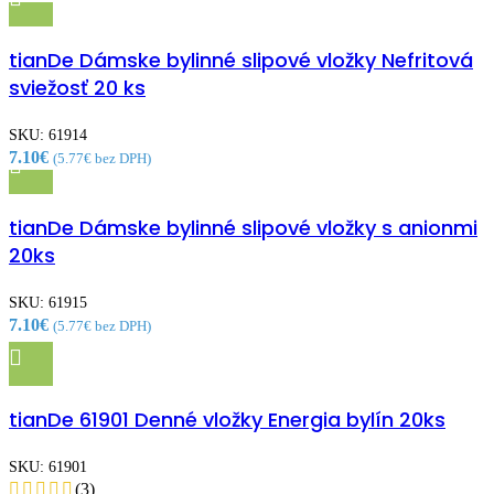
Rýchly náhľad
tianDe Dámske bylinné slipové vložky Nefritová
Pridať medzi obľúbené
sviežosť 20 ks
SKU:
61914
7.10
€
(
5.77
€
bez DPH)
Rýchly náhľad
tianDe Dámske bylinné slipové vložky s anionmi
Pridať medzi obľúbené
20ks
SKU:
61915
7.10
€
(
5.77
€
bez DPH)
Rýchly náhľad
tianDe 61901 Denné vložky Energia bylín 20ks
Pridať medzi obľúbené
SKU:
61901
(3)