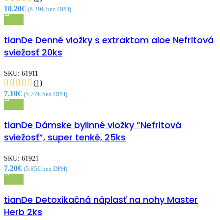
10.20
€
(
8.29
€
bez DPH)
Rýchly náhľad
tianDe Denné vložky s extraktom aloe Nefritová
Pridať medzi obľúbené
sviežosť 20ks
SKU:
61911
(1)
7.10
€
(
5.77
€
bez DPH)
Rýchly náhľad
tianDe Dámske bylinné vložky “Nefritová
Pridať medzi obľúbené
sviežosť”, super tenké, 25ks
SKU:
61921
7.20
€
(
5.85
€
bez DPH)
Rýchly náhľad
tianDe Detoxikačná náplasť na nohy Master
Pridať medzi obľúbené
Herb 2ks