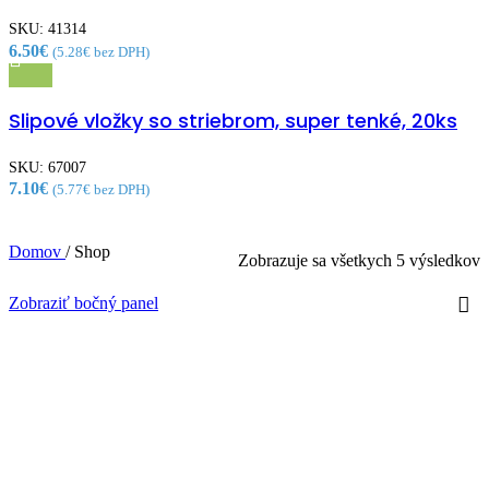
SKU:
41314
6.50
€
(
5.28
€
bez DPH)
Rýchly náhľad
Slipové vložky so striebrom, super tenké, 20ks
Pridať medzi obľúbené
SKU:
67007
7.10
€
(
5.77
€
bez DPH)
Domov
/
Shop
Zobrazuje sa všetkych 5 výsledkov
Zobraziť bočný panel
Altai
Vynulovať filtre