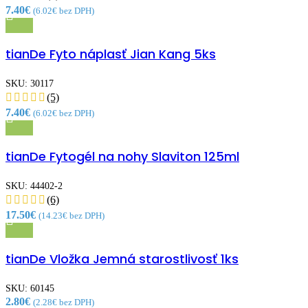
7.40
€
(
6.02
€
bez DPH)
Rýchly náhľad
tianDe Fyto náplasť Jian Kang 5ks
Pridať medzi obľúbené
SKU:
30117
(5)
7.40
€
(
6.02
€
bez DPH)
Rýchly náhľad
tianDe Fytogél na nohy Slaviton 125ml
Pridať medzi obľúbené
SKU:
44402-2
(6)
17.50
€
(
14.23
€
bez DPH)
Rýchly náhľad
tianDe Vložka Jemná starostlivosť 1ks
Pridať medzi obľúbené
SKU:
60145
2.80
€
(
2.28
€
bez DPH)