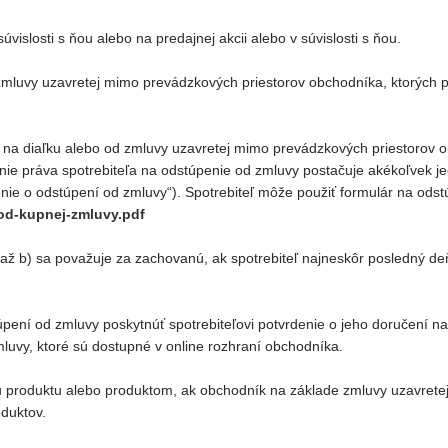
vislosti s ňou alebo na predajnej akcii alebo v súvislosti s ňou.
 zmluvy uzavretej mimo prevádzkových priestorov obchodníka, ktorých 
j na diaľku alebo od zmluvy uzavretej mimo prevádzkových priestorov o
nie práva spotrebiteľa na odstúpenie od zmluvy postačuje akékoľvek j
menie o odstúpení od zmluvy“). Spotrebiteľ môže použiť formulár na ods
od-kupnej-zmluvy.pdf
až b) sa považuje za zachovanú, ak spotrebiteľ najneskôr posledný d
ní od zmluvy poskytnúť spotrebiteľovi potvrdenie o jeho doručení na t
luvy, ktoré sú dostupné v online rozhraní obchodníka.
u produktu alebo produktom, ak obchodník na základe zmluvy uzavretej
duktov.