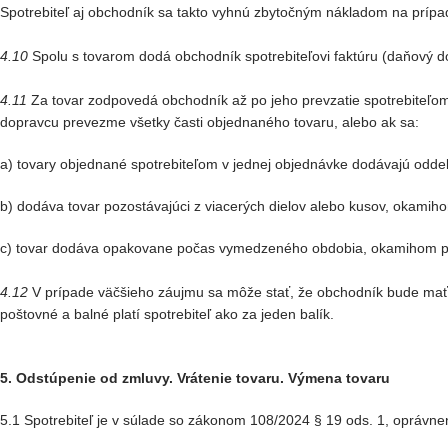
Spotrebiteľ aj obchodník sa takto vyhnú zbytočným nákladom na prípa
4.10
Spolu s tovarom dodá obchodník spotrebiteľovi faktúru (daňový dokl
4.11
Za tovar zodpovedá obchodník až po jeho prevzatie spotrebiteľom
dopravcu prevezme všetky časti objednaného tovaru, alebo ak sa:
a) tovary objednané spotrebiteľom v jednej objednávke dodávajú odde
b) dodáva tovar pozostávajúci z viacerých dielov alebo kusov, okamih
c) tovar dodáva opakovane počas vymedzeného obdobia, okamihom pr
4.12
V prípade väčšieho záujmu sa môže stať, že obchodník bude mať n
poštovné a balné platí spotrebiteľ ako za jeden balík.
5. Odstúpenie od zmluvy. Vrátenie tovaru. Výmena tovaru
5.1 Spotrebiteľ je v súlade so zákonom 108/2024 § 19 ods. 1, oprávne