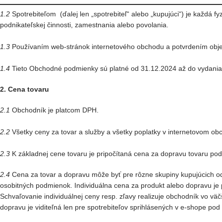
1.2
Spotrebiteľom (ďalej len „spotrebiteľ“ alebo „kupujúci“) je každá 
podnikateľskej činnosti, zamestnania alebo povolania.
1.3
Používaním web-stránok internetového obchodu a potvrdením obje
1.4
Tieto Obchodné podmienky sú platné od 31.12.2024 až do vydani
2. Cena tovaru
2.1
Obchodník je platcom DPH.
2.2
Všetky ceny za tovar a služby a všetky poplatky v internetovom o
2.3
K základnej cene tovaru je pripočítaná cena za dopravu tovaru podľ
2.4
Cena za tovar a dopravu môže byť pre rôzne skupiny kupujúcich odl
osobitných podmienok. Individuálna cena za produkt alebo dopravu j
Schvaľovanie individuálnej ceny resp. zľavy realizuje obchodník vo väč
dopravu je viditeľná len pre spotrebiteľov sprihlásených v e-shope po