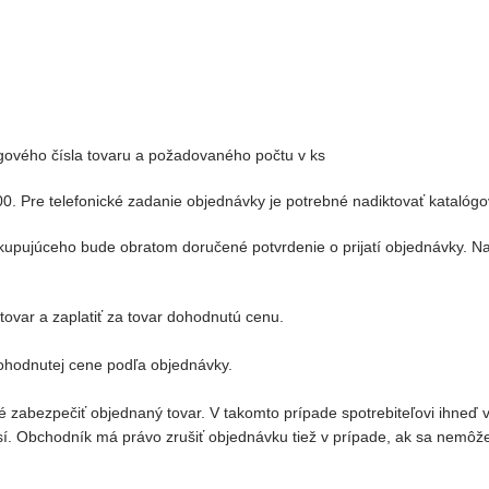
ového čísla tovaru a požadovaného počtu v ks
00. Pre telefonické zadanie objednávky je potrebné nadiktovať katalóg
kupujúceho bude obratom doručené potvrdenie o prijatí objednávky. N
ovar a zaplatiť za tovar dohodnutú cenu.
ohodnutej cene podľa objednávky.
 zabezpečiť objednaný tovar. V takomto prípade spotrebiteľovi ihneď 
lasí. Obchodník má právo zrušiť objednávku tiež v prípade, ak sa nemô