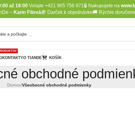
:00 až 18:00
Volajte +421 905 756 971
🔒
Nakupujete na
www.k
anDe –
Karin Filová
🎁
Darček k objednávke
🚚
Rýchle doručeni
PRODUKTOV
G
KONTAKTY
O TIANDE
KOŠÍK
cné obchodné podmien
Domov
/
Všeobecné obchodné podmienky