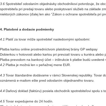
3.6
Spotrebiteľ odoslaním objednávky obchodníkovi potvrdzuje, že obch
spotrebiteľa pri predaji tovaru alebo poskytovaní služieb na základe
niektorých zákonov (ďalej len ako “Zákon o ochrane spotrebiteľa pri pre
4. Platobné a dodacie podmienky
4.1
Platiť za tovar môže spotrebiteľ nasledovnými spôsobmi:
Platba kartou online prostredníctvom platobnej brány GP webpay
Dobierkou v hotovosti alebo kartou pri prevzatí tovaru u kuriéra aleb
Platba prevodom na bankový účet – inštrukcie k platbe budú uvedené 
4.2
Platba je možná len v peňažnej mene EUR.
4.3
Tovar štandardne dodávame v rámci Slovenskej republiky. Tovar 
oznámená e-mailom ešte pred odoslaním objednaného tovaru.
4.4
Daňový doklad (faktúru) posiela obchodník spotrebiteľovi spolu s 
4.5
Tovar expedujeme do 24 hodín.