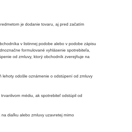
predmetom je dodanie tovaru, aj pred začatím
bchodníka v listinnej podobe alebo v podobe zápisu
ednoznačne formulované vyhlásenie spotrebiteľa,
túpenie od zmluvy, ktorý obchodník zverejňuje na
eň lehoty odošle oznámenie o odstúpení od zmluvy
rvanlivom médiu, ak spotrebiteľ odstúpil od
 na diaľku alebo zmluvy uzavretej mimo