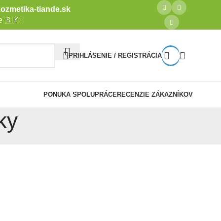
ozmetika-tiande.sk
e 🇸🇰
PRIHLÁSENIE / REGISTRÁCIA
PONUKA SPOLUPRÁCE
RECENZIE ZÁKAZNÍKOV
ky