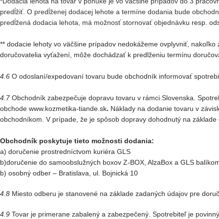
*Dodacia lehota na tovar v ponuke je vo väčšine prípadov do 3 praco
predĺžiť. O predĺženej dodacej lehote a termíne dodania bude obchodn
predĺžená dodacia lehota, má možnosť stornovať objednávku
resp. od
** dodacie lehoty vo väčšine prípadov nedokážeme ovplyvniť, nakoľko zá
doručovatelia vyťažení, môže dochádzať k predlženiu termínu doručov
4.6
O odoslaní/expedovaní tovaru bude obchodník informovať spotrebi
4.7
Obchodník zabezpečuje dopravu tovaru v rámci Slovenska. Spotrebit
obchode www.kozmetika-tiande.sk
.
Náklady na dodanie tovaru v závis
obchodníkom. V prípade, že je spôsob dopravy dohodnutý na základe o
Obchodník poskytuje tieto možnosti dodania:
a) doručenie prostredníctvom kuriéra GLS
b)doručenie do samoobslužných boxov Z-BOX, AlzaBox a GLS balíko
b) osobný odber – Bratislava, ul. Bojnická 10
4.8
Miesto odberu je stanovené na základe zadaných údajov pre doruč
4.9
Tovar je primerane zabalený a zabezpečený. Spotrebiteľ je povinný