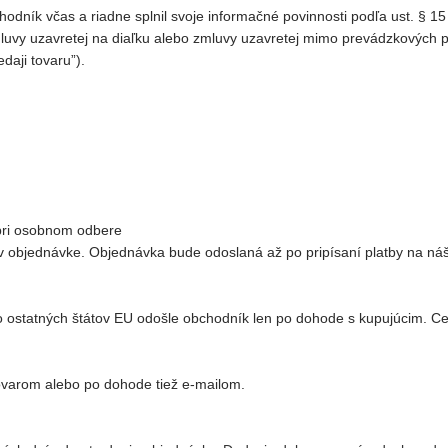
odník včas a riadne splnil svoje informačné povinnosti podľa ust. § 15
 zmluvy uzavretej na diaľku alebo zmluvy uzavretej mimo prevádzkových
daji tovaru”).
o pri osobnom odbere
v objednávke. Objednávka bude odoslaná až po pripísaní platby na náš
do ostatných štátov EU odošle obchodník len po dohode s kupujúcim.
tovarom alebo po dohode tiež e-mailom.