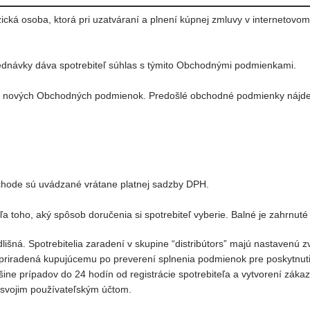
fyzická osoba, ktorá pri uzatváraní a plnení kúpnej zmluvy v interneto
dnávky dáva spotrebiteľ súhlas s týmito Obchodnými podmienkami.
a nových Obchodných podmienok. Predošlé obchodné podmienky nájdet
bchode sú uvádzané vrátane platnej sadzby DPH.
a toho, aký spôsob doručenia si spotrebiteľ vyberie. Balné je zahrnuté
išná. Spotrebitelia zaradení v skupine “distribútors” majú nastavenú 
e priradená kupujúcemu po preverení splnenia podmienok pre poskytnu
šine prípadov do 24 hodín od registrácie spotrebiteľa a vytvorení záka
d svojim používateľským účtom.