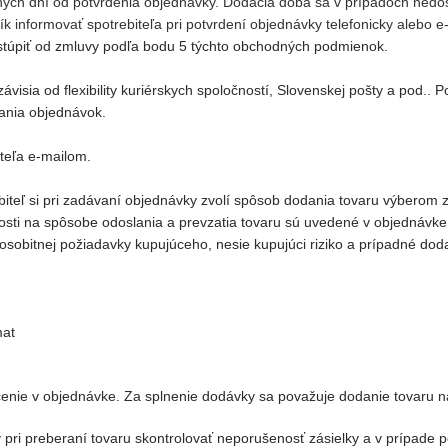
vných dní od potvrdenia objednávky. Dodacia doba sa v prípadoch ned
ík informovať spotrebiteľa pri potvrdení objednávky telefonicky alebo
stúpiť od zmluvy podľa bodu 5 týchto obchodných podmienok.
visia od flexibility kuriérskych spoločností, Slovenskej pošty a pod..
ania objednávok.
teľa e-mailom.
eľ si pri zadávaní objednávky zvolí spôsob dodania tovaru výberom z 
losti na spôsobe odoslania a prevzatia tovaru sú uvedené v objednávk
sobitnej požiadavky kupujúceho, nesie kupujúci riziko a prípadné do
mat
enie v objednávke. Za splnenie dodávky sa považuje dodanie tovaru n
 pri preberaní tovaru skontrolovať neporušenosť zásielky a v prípade 