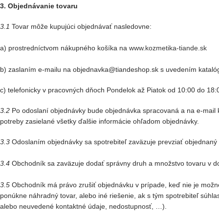
3. Objednávanie tovaru
3.1
Tovar môže kupujúci objednávať nasledovne:
a) prostredníctvom nákupného košíka na
www.kozmetika-tiande.sk
b) zaslaním e-mailu na objednavka@tiandeshop.sk s uvedením katalóg
c) telefonicky v pracovných dňoch Pondelok až Piatok od 10:00 do 18:
3.2
Po odoslaní objednávky bude objednávka spracovaná a na e-mail 
potreby zasielané všetky ďalšie informácie ohľadom objednávky.
3.3
Odoslaním objednávky sa spotrebiteľ zaväzuje prevziať objednaný t
3.4
Obchodník sa zaväzuje dodať správny druh a množstvo tovaru v d
3.5
Obchodník má právo zrušiť objednávku v prípade, keď nie je možné
ponúkne náhradný tovar, alebo iné riešenie, ak s tým spotrebiteľ súh
alebo neuvedené kontaktné údaje, nedostupnosť, …).