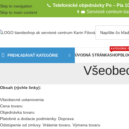
📞
Telefonické objednávky Po – Pia 10
Skip to navigation
👩‍💼
Servisné centrum ti
Skip to main content
KATEGÓRIE 
ÚVODNÁ STRÁNKA
SHOP
BLO
PREHĽADÁVAŤ KATEGÓRIE
Všeobe
Obsah (rýchle linky):
Všeobecné ustanovenia
Cena tovaru
Objednávka tovaru
Platobné a dodacie podmienky. Doprava
Odstúpenie od zmluvy. Vrátenie tovaru. Výmena tovaru