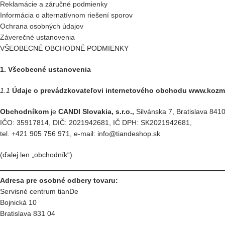
Reklamácie a záručné podmienky
Informácia o alternatívnom riešení sporov
Ochrana osobných údajov
Záverečné ustanovenia
VŠEOBECNÉ OBCHODNÉ PODMIENKY
1. Všeobecné ustanovenia
1.1
Údaje o prevádzkovateľovi internetového obchodu www.kozmet
Obchodníkom
je
CANDI Slovakia, s.r.o.,
Silvánska 7, Bratislava 8410
IČO: 35917814, DIČ: 2021942681, IČ DPH: SK2021942681,
tel. +421 905 756 971, e-mail: info@tiandeshop.sk
(ďalej len „obchodník“).
Adresa pre osobné odbery tovaru:
Servisné centrum tianDe
Bojnická 10
Bratislava 831 04