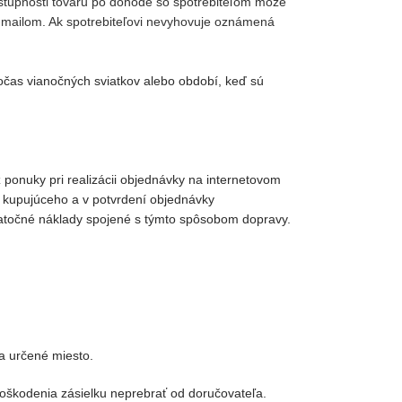
ostupnosti tovaru po dohode so spotrebiteľom môže
 e-mailom. Ak spotrebiteľovi nevyhovuje oznámená
 Počas vianočných sviatkov alebo období, keď sú
ponuky pri realizácii objednávky na internetovom
e kupujúceho a v potvrdení objednávky
datočné náklady spojené s týmto spôsobom dopravy.
a určené miesto.
poškodenia zásielku neprebrať od doručovateľa.