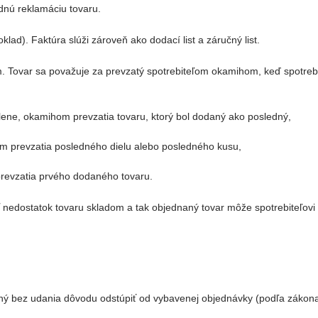
dnú reklamáciu tovaru.
ad). Faktúra slúži zároveň ako dodací list a záručný list.
. Tovar sa považuje za prevzatý spotrebiteľom okamihom, keď spotrebi
lene, okamihom prevzatia tovaru, ktorý bol dodaný ako posledný,
om prevzatia posledného dielu alebo posledného kusu,
evzatia prvého dodaného tovaru.
edostatok tovaru skladom a tak objednaný tovar môže spotrebiteľovi 
ný bez udania dôvodu odstúpiť od vybavenej objednávky (podľa zákona “