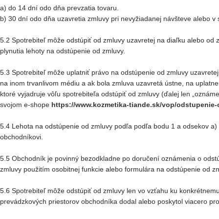
a) do 14 dní odo dňa prevzatia tovaru.
b) 30 dní odo dňa uzavretia zmluvy pri nevyžiadanej návšteve alebo v sú
5.2 Spotrebiteľ môže odstúpiť od zmluvy uzavretej na diaľku alebo od
plynutia lehoty na odstúpenie od zmluvy.
5.3 Spotrebiteľ môže uplatniť právo na odstúpenie od zmluvy uzavrete
na inom trvanlivom médiu a ak bola zmluva uzavretá ústne, na uplatne
ktoré vyjadruje vôľu spotrebiteľa odstúpiť od zmluvy (ďalej len „ozná
svojom e-shope
https://www.kozmetika-tiande.sk/vop/odstupenie-
5.4 Lehota na odstúpenie od zmluvy podľa podľa bodu 1 a odsekov a) 
obchodníkovi.
5.5 Obchodník je povinný bezodkladne po doručení oznámenia o odstúpe
zmluvy použitím osobitnej funkcie alebo formulára na odstúpenie od zm
5.6 Spotrebiteľ môže odstúpiť od zmluvy len vo vzťahu ku konkrétnem
prevádzkových priestorov obchodníka dodal alebo poskytol viacero pro