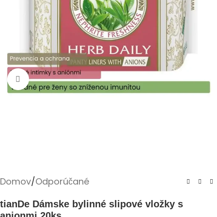
Kliknite pre zväčšenie
Domov
/
Odporúčané
tianDe Dámske bylinné slipové vložky s
anionmi 20ks