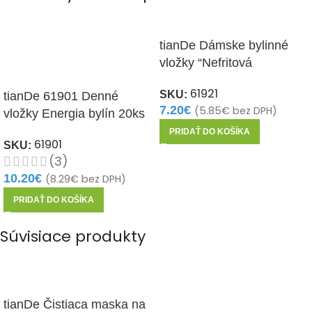
tianDe Dámske bylinné
vložky “Nefritová
sviežosť”, super tenké,
61921
SKU:
tianDe 61901 Denné
25ks
7.20
€
(
5.85
€
bez DPH)
vložky Energia bylín 20ks
PRIDAŤ DO KOŠÍKA
61901
SKU:
(3)
10.20
€
(
8.29
€
bez DPH)
PRIDAŤ DO KOŠÍKA
Súvisiace produkty
tianDe Čistiaca maska na