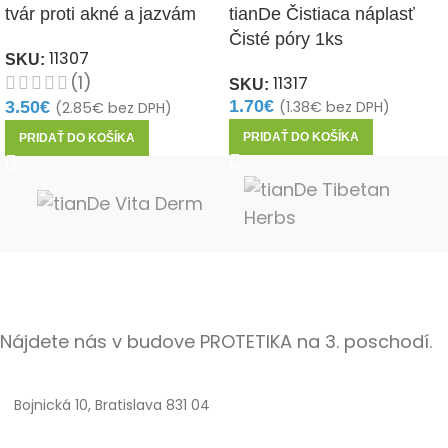
tvár proti akné a jazvám
tianDe Čistiaca náplasť
1ks
Čisté póry 1ks
11307
SKU:
(1)
11317
SKU:
1.70
€
3.50
€
(
1.38
€
bez DPH)
(
2.85
€
bez DPH)
PRIDAŤ DO KOŠÍKA
PRIDAŤ DO KOŠÍKA
Nájdete nás v budove PROTETIKA na 3. poschodí.
Bojnická 10, Bratislava 831 04