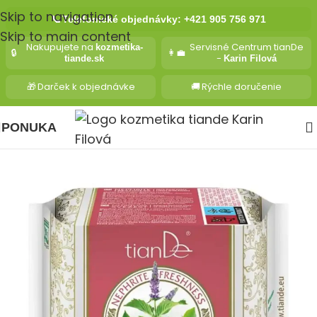
Skip to navigation
📞
Telefonické objednávky: +421 905 756 971
Skip to main content
Nakupujete na
Servisné Centrum tianDe
kozmetika-
🔒
👩‍💼
-
tiande.sk
Karin Filová
🎁
Darček k objednávke
🚚
Rýchle doručenie
PONUKA