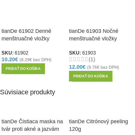
tianDe 61902 Denné
tianDe 61903 Nočné
menštruačné vložky
menštruačné vložky
Energia bylín 8ks
Energia bylín 8ks
SKU:
61902
SKU:
61903
10.20
€
(1)
(
8.29
€
bez DPH)
12.00
€
(
9.76
€
bez DPH)
PRIDAŤ DO KOŠÍKA
PRIDAŤ DO KOŠÍKA
Súvisiace produkty
tianDe Čistiaca maska na
tianDe Citrónový peeling
tvár proti akné a jazvám
120g