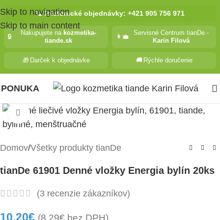
Skip to navigation
📞
Telefonické objednávky: +421 905 756 971
Skip to main content
Nakupujete na
kozmetika-
Servisné Centrum tianDe -
🔒
👩‍💼
tiande.sk
Karin Filová
🎁
Darček k objednávke
🚚
Rýchle doručenie
PONUKA
Kliknite pre zväčšenie
Domov
/
Všetky produkty tianDe
tianDe 61901 Denné vložky Energia bylín 20ks
(
3
recenzie zákazníkov)
10.20
€
(
8.29
€
bez DPH)