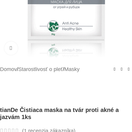
Kliknite pre zväčšenie
Domov
/
Starostlivosť o pleť
/
Masky
tianDe Čistiaca maska na tvár proti akné a
jazvám 1ks
(
1
recenzia zákazníka)