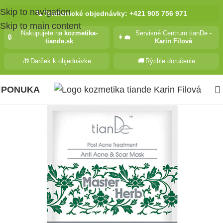
Skip to navigation
📞
Telefonické objednávky: +421 905 756 971
Skip to main content
Nakupujete na
kozmetika-
Servisné Centrum tianDe -
🔒
👩‍💼
tiande.sk
Karin Filová
🎁
Darček k objednávke
🚚
Rýchle doručenie
PONUKA