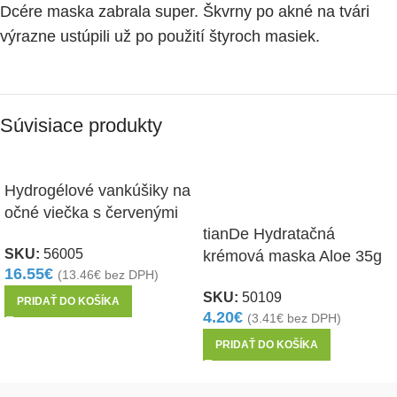
Dcére maska zabrala super. Škvrny po akné na tvári
výrazne ustúpili už po použití štyroch masiek.
Súvisiace produkty
Hydrogélové vankúšiky na
očné viečka s červenými
tianDe Hydratačná
morskými riasami a yuzu
SKU:
56005
krémová maska Aloe 35g
16.55
€
(
13.46
€
bez DPH)
SKU:
50109
PRIDAŤ DO KOŠÍKA
4.20
€
(
3.41
€
bez DPH)
PRIDAŤ DO KOŠÍKA