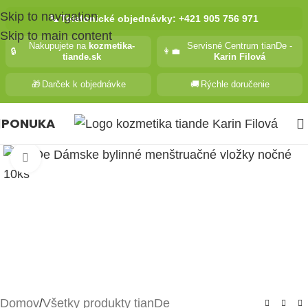
Skip to navigation
📞
Telefonické objednávky: +421 905 756 971
Skip to main content
Nakupujete na
kozmetika-
Servisné Centrum tianDe -
🔒
👩‍💼
tiande.sk
Karin Filová
🎁
Darček k objednávke
🚚
Rýchle doručenie
PONUKA
Kliknite pre zväčšenie
Domov
/
Všetky produkty tianDe