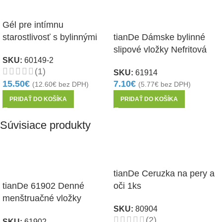
Gél pre intímnu
starostlivosť s bylinnými
tianDe Dámske bylinné
extraktami, 360ml
slipové vložky Nefritová
SKU:
60149-2
sviežosť 20 ks
(1)
SKU:
61914
15.50
€
7.10
€
(
12.60
€
bez DPH)
(
5.77
€
bez DPH)
PRIDAŤ DO KOŠÍKA
PRIDAŤ DO KOŠÍKA
Súvisiace produkty
tianDe Ceruzka na pery a
tianDe 61902 Denné
oči 1ks
menštruačné vložky
SKU:
80904
Energia bylín 8ks
(2)
SKU:
61902