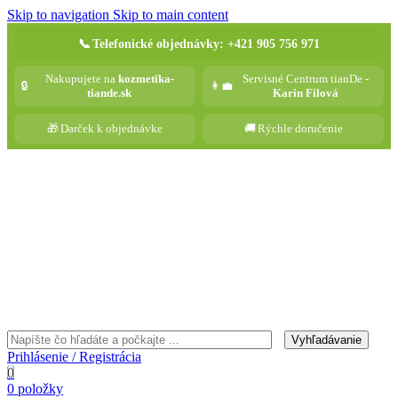
Skip to navigation
Skip to main content
📞
Telefonické objednávky: +421 905 756 971
Nakupujete na
kozmetika-
Servisné Centrum tianDe -
🔒
👩‍💼
tiande.sk
Karin Filová
🎁
Darček k objednávke
🚚
Rýchle doručenie
Vyhľadávanie
Prihlásenie / Registrácia
0
0
položky