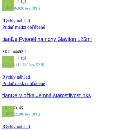
(5)
7.40
€
(
6.02
€
bez DPH)
Rýchly náhľad
Pridať medzi obľúbené
tianDe Fytogél na nohy Slaviton 125ml
SKU:
44402-2
(6)
17.50
€
(
14.23
€
bez DPH)
Rýchly náhľad
Pridať medzi obľúbené
tianDe Vložka Jemná starostlivosť 1ks
SKU:
60145
2.80
€
(
2.28
€
bez DPH)
Rýchly náhľad