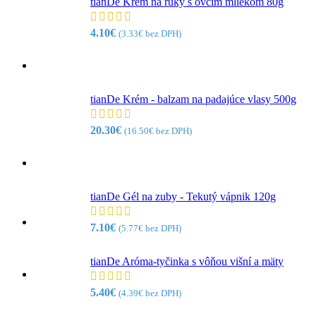
tianDe Krém na ruky s ovčím mliekom 80g
4.10
€
(
3.33
€
bez DPH)
tianDe Krém - balzam na padajúce vlasy 500g
20.30
€
(
16.50
€
bez DPH)
tianDe Gél na zuby - Tekutý vápnik 120g
7.10
€
(
5.77
€
bez DPH)
tianDe Aróma-tyčinka s vôňou višní a mäty
5.40
€
(
4.39
€
bez DPH)