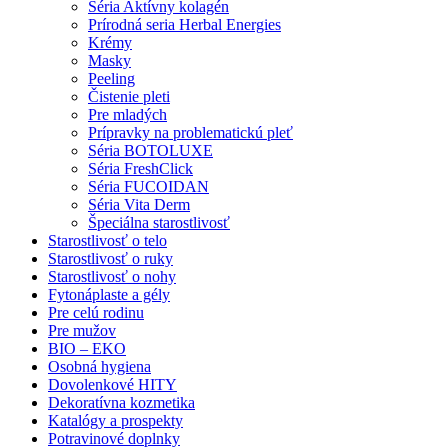
Séria Aktívny kolagén
Prírodná seria Herbal Energies
Krémy
Masky
Peeling
Čistenie pleti
Pre mladých
Prípravky na problematickú pleť
Séria BOTOLUXE
Séria FreshClick
Séria FUCOIDAN
Séria Vita Derm
Špeciálna starostlivosť
Starostlivosť o telo
Starostlivosť o ruky
Starostlivosť o nohy
Fytonáplaste a gély
Pre celú rodinu
Pre mužov
BIO – EKO
Osobná hygiena
Dovolenkové HITY
Dekoratívna kozmetika
Katalógy a prospekty
Potravinové doplnky