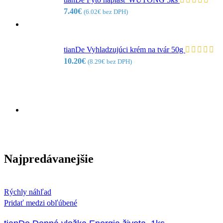
7.40
€
(
6.02
€
bez DPH)
tianDe Vyhladzujúci krém na tvár 50g
10.20
€
(
8.29
€
bez DPH)
Najpredávanejšie
Rýchly náhľad
Pridať medzi obľúbené