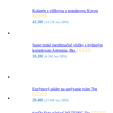
Kolagén s višňovou a granátovou šťavou
42.50
€
(
34.55
€
bez DPH)
Super tenké menštruačné vložky s bylinným
komplexom Artemisia, 8ks
10.20
€
(
8.29
€
bez DPH)
Enzýmový púder na umývanie tváre 70g
29.40
€
(
23.90
€
bez DPH)
tianDe Fyto náplasť WUTONG 5ks