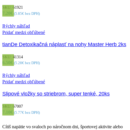
SKU:
61921
7.20
€
(
5.85
€
bez DPH)
Rýchly náhľad
Pridať medzi obľúbené
tianDe Detoxikačná náplasť na nohy Master Herb 2ks
SKU:
41314
6.50
€
(
5.28
€
bez DPH)
Rýchly náhľad
Pridať medzi obľúbené
Slipové vložky so striebrom, super tenké, 20ks
SKU:
67007
7.10
€
(
5.77
€
bez DPH)
Cítiš napätie vo svaloch po náročnom dni, športovej aktivite alebo