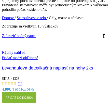
si príjemný pocit uvoľnenia presne tam, kde ho potrebuješ najviac.
Pravidelná starostlivosť môže byť jednoduchým krokom k väčšiemu
pohodliu počas každého dňa.
Domov
/
Starostlivosť o telo
/
Gély, maste a náplaste
Zobrazuje sa všetkych 13 výsledkov
Zobraziť bočný panel
Rýchly náhľad
Pridať medzi obľúbené
Levanduľová detoxikačná náplasť na nohy 2ks
SKU:
41328
(1)
4.80
€
(
3.90
€
bez DPH)
PRIDAŤ DO KOŠÍKA