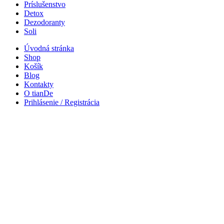
Príslušenstvo
Detox
Dezodoranty
Soli
Úvodná stránka
Shop
Košík
Blog
Kontakty
O tianDe
Prihlásenie / Registrácia
Nákupný košík
Zavrieť