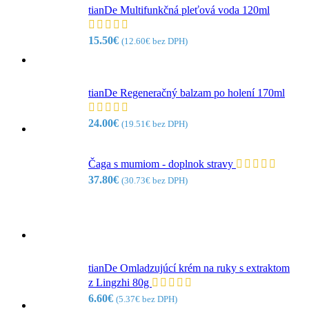
tianDe Multifunkčná pleťová voda 120ml
15.50
€
(
12.60
€
bez DPH)
tianDe Regeneračný balzam po holení 170ml
24.00
€
(
19.51
€
bez DPH)
Čaga s mumiom - doplnok stravy
37.80
€
(
30.73
€
bez DPH)
tianDe Omladzujúcí krém na ruky s extraktom
z Lingzhi 80g
6.60
€
(
5.37
€
bez DPH)