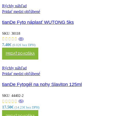
Rýchly náhľad
Pridať medzi obľúbené
tianDe Fyto náplasť WUTONG 5ks
SKU:
30118
(8)
7.40
€
(
6.02
€
bez DPH)
PRIDAŤ DO KOŠÍKA
Rýchly náhľad
Pridať medzi obľúbené
tianDe Fytogél na nohy Slaviton 125ml
SKU:
44402-2
(6)
17.50
€
(
14.23
€
bez DPH)
PRIDAŤ DO KOŠÍKA