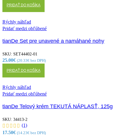
PRIDAŤ DO KOŠÍKA
Rýchly náhľad
Pridať medzi obľúbené
tianDe Set pre unavené a namáhané nohy
SKU:
SET44402-01
25.00
€
(
20.33
€
bez DPH)
PRIDAŤ DO KOŠÍKA
Rýchly náhľad
Pridať medzi obľúbené
tianDe Telový krém TEKUTÁ NÁPLASŤ, 125g
SKU:
34413-2
(1)
17.50
€
(
14.23
€
bez DPH)