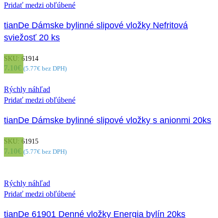
Pridať medzi obľúbené
tianDe Dámske bylinné slipové vložky Nefritová
sviežosť 20 ks
SKU:
61914
7.10
€
(
5.77
€
bez DPH)
Rýchly náhľad
Pridať medzi obľúbené
tianDe Dámske bylinné slipové vložky s anionmi 20ks
SKU:
61915
7.10
€
(
5.77
€
bez DPH)
Rýchly náhľad
Pridať medzi obľúbené
tianDe 61901 Denné vložky Energia bylín 20ks