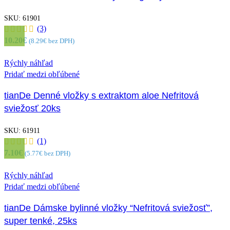
SKU:
61901
(3)
10.20
€
(
8.29
€
bez DPH)
Rýchly náhľad
Pridať medzi obľúbené
tianDe Denné vložky s extraktom aloe Nefritová
sviežosť 20ks
SKU:
61911
(1)
7.10
€
(
5.77
€
bez DPH)
Rýchly náhľad
Pridať medzi obľúbené
tianDe Dámske bylinné vložky “Nefritová sviežosť”,
super tenké, 25ks