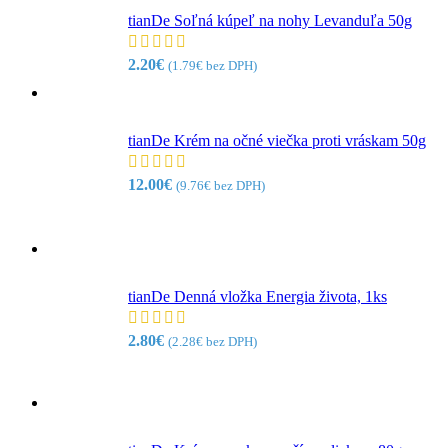
tianDe Soľná kúpeľ na nohy Levanduľa 50g
2.20
€
(
1.79
€
bez DPH)
tianDe Krém na očné viečka proti vráskam 50g
12.00
€
(
9.76
€
bez DPH)
tianDe Denná vložka Energia života, 1ks
2.80
€
(
2.28
€
bez DPH)