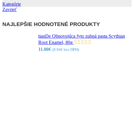
Kategórie
Zavrieť
NAJLEPŠIE HODNOTENÉ PRODUKTY
tianDe Obnovujúca fyto zubná pasta Scythian
Root Enamel, 80g
11.00
€
(
8.94
€
bez DPH)