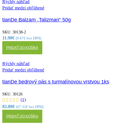
Rýchly náhľad
Pridať medzi obľúbené
tianDe Balzam „Talizman“ 50g
SKU:
30138-2
11.90
€
(
9.67
€
bez DPH)
PRIDAŤ DO KOŠÍKA
Rýchly náhľad
Pridať medzi obľúbené
tianDe bedrový pás s turmalínovou vrstvou 1ks
SKU:
30126
(1)
82.80
€
(
67.32
€
bez DPH)
PRIDAŤ DO KOŠÍKA