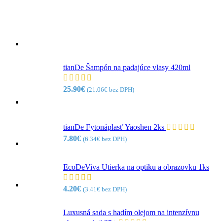
tianDe Šampón na padajúce vlasy 420ml
25.90
€
(
21.06
€
bez DPH)
tianDe Fytonáplasť Yaoshen 2ks
7.80
€
(
6.34
€
bez DPH)
EcoDeViva Utierka na optiku a obrazovku 1ks
4.20
€
(
3.41
€
bez DPH)
Luxusná sada s hadím olejom na intenzívnu