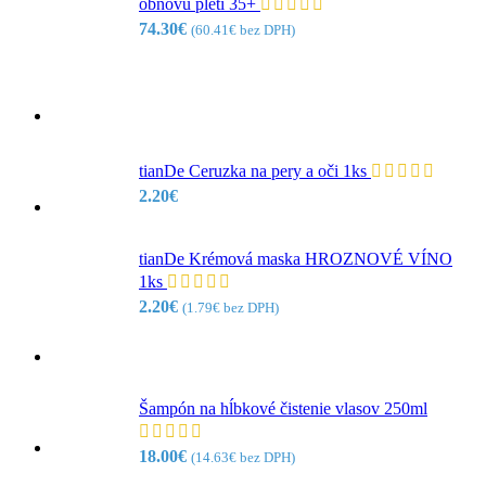
obnovu pleti 35+
74.30
€
(
60.41
€
bez DPH)
tianDe Ceruzka na pery a oči 1ks
2.20
€
tianDe Krémová maska HROZNOVÉ VÍNO
1ks
2.20
€
(
1.79
€
bez DPH)
Šampón na hĺbkové čistenie vlasov 250ml
18.00
€
(
14.63
€
bez DPH)