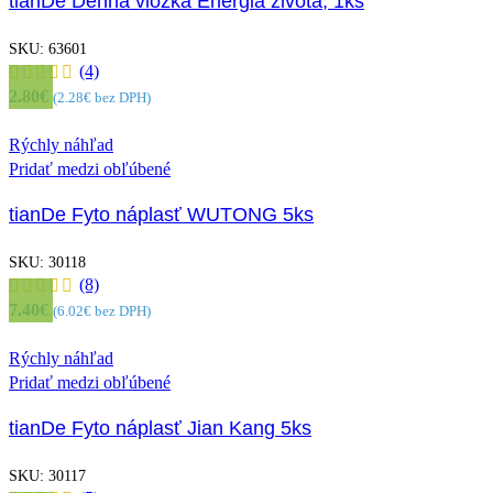
tianDe Denná vložka Energia života, 1ks
SKU:
63601
(4)
2.80
€
(
2.28
€
bez DPH)
Rýchly náhľad
Pridať medzi obľúbené
tianDe Fyto náplasť WUTONG 5ks
SKU:
30118
(8)
7.40
€
(
6.02
€
bez DPH)
Rýchly náhľad
Pridať medzi obľúbené
tianDe Fyto náplasť Jian Kang 5ks
SKU:
30117