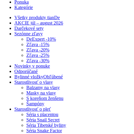
Ponuka
Kategórie
Všetky produkty tianDe
AKCIE júl – august 2026
Darčekové sety
Sezónne zľavy
DeExpert -10%
Zľava -15%
Zľava -20%
Zľava -25%
Zľava -30%
Novinky v ponuke
Odporúčané
Bylinné vložky
Obľúbené
Starostlivosť o vlasy
Balzamy na vlasy
Masky na vlasy
S koreňom ženšenu
Šampóny
Starostlivosť o pleť
Séria s placentou
Séria Snail Secret
Séria Tibetské byliny
Séria Snake Factor