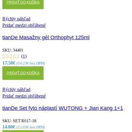
PRIDAŤ DO KOŠÍKA
Rýchly náhľad
Pridať medzi obľúbené
tianDe Masažny gél Orthophyt 125ml
SKU:
34401
(1)
17.50
€
(
14.23
€
bez DPH)
PRIDAŤ DO KOŠÍKA
Rýchly náhľad
Pridať medzi obľúbené
tianDe Set fyto náplastí WUTONG + Jian Kang 1+1
SKU:
SET30117-18
14.80
€
(
12.03
€
bez DPH)