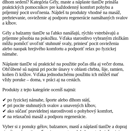
dlhom sedení? Kategória Gély, maste a náplaste tianDe prináša
praktických pomocníkov pre každodenný komfort pohybu a
príjemný pocit uvoľnenia. Nájdeš tu produkty vhodné na masáž,
prehrievanie, osvieženie aj podporu regenerácie namáhaných svalov
a kĺbov.
Gély a balzamy tianDe sa ľahko nanášajú, rýchlo vstrebávajú a
príjemne pôsobia na pokožku. Vďaka starostlivo vybraným zložkám
môžu pomôcť uvoľniť stuhnuté svaly, priniesť pocit osvieženia
alebo naopak hrejivého komfortu a podporiť relax po fyzickej
námahe.
Náplaste tianDe sú praktické na použitie počas dňa aj večer doma.
Obľúbené sú najmä pri pocite únavy v oblasti chrbta, šije, ramien,
kolien či krížov. Vďaka jednoduchému použitiu ich môžeš mať
vždy poruke – doma, v práci aj na cestách.
Produkty z tejto kategórie oceníš najmä:
✔ po fyzickej námahe, športe alebo dlhom státí,
✔ pri pocite stuhnutých svalov a unavených kĺbov,
✔ ako súčasť pravidelnej starostlivosti o pohybový komfort,
✔ na relaxačnú masáž a podporu regenerácie.
Vyber si z ponuky gélov, balzamov, mastí a náplastí tianDe a dopraj