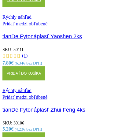
Rýchly náhľad
Pridať medzi obľúbené
tianDe Fytonáplasť Yaoshen 2ks
SKU:
30111
(1)
7.80
€
(
6.34
€
bez DPH)
PRIDAŤ DO KOŠÍKA
Rýchly náhľad
Pridať medzi obľúbené
tianDe Fytonáplasť Zhui Feng 4ks
SKU:
30106
5.20
€
(
4.23
€
bez DPH)