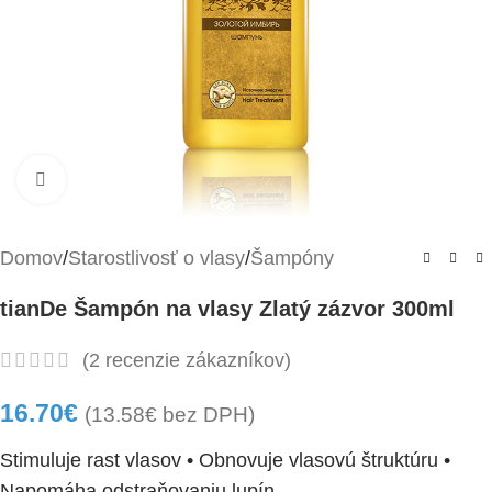
Kliknite pre zväčšenie
Domov
/
Starostlivosť o vlasy
/
Šampóny
tianDe Šampón na vlasy Zlatý zázvor 300ml
(
2
recenzie zákazníkov)
16.70
€
(
13.58
€
bez DPH)
Stimuluje rast vlasov • Obnovuje vlasovú štruktúru •
Napomáha odstraňovaniu lupín