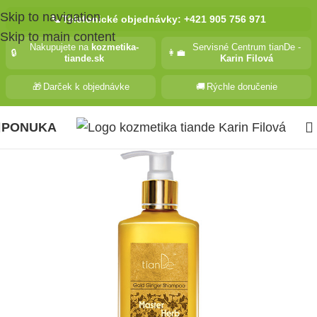
Skip to navigation
📞
Telefonické objednávky: +421 905 756 971
Skip to main content
Nakupujete na
kozmetika-
Servisné Centrum tianDe -
🔒
👩‍💼
tiande.sk
Karin Filová
🎁
Darček k objednávke
🚚
Rýchle doručenie
PONUKA