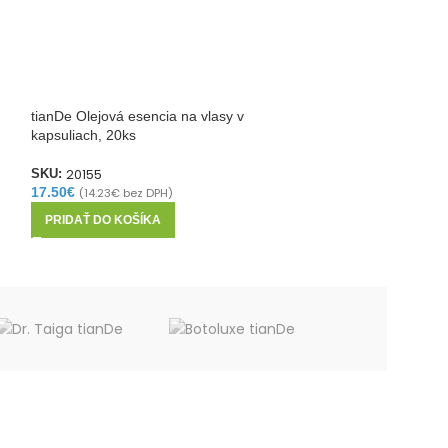
tianDe Olejová esencia na vlasy v
tianDe Šampón ak
kapsuliach, 20ks
23401
20155
SKU:
SKU:
(1)
17.50
€
(
14.23
€
bez DPH)
17.20
€
(
13.98
€
bez
PRIDAŤ DO KOŠÍKA
PRIDAŤ DO KOŠ