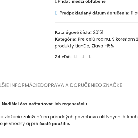
Pridať medzi obľúbené
11 
Predpokladaný dátum doručenia:
20151
Katalógové číslo:
Pre celú rodinu
,
S koreňom 
Kategória:
produkty tianDe
,
Zľava -15%
Zdieľať:
LŠIE INFORMÁCIE
DOPRAVA A DORUČENIE
O ZNAČKE
? Nadišiel čas naštartovať ich regeneráciu.
 zloženie založené na prírodných povrchovo aktívnych látkach 
to je vhodný aj pre
časté použitie.