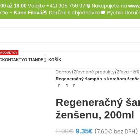
Volajte +421 905 756 971
🔒
Nakupujete na
00 až 18:00
www.
anDe –
🎁
Darček k objednávke
🚚
Rýchle doruče
Karin Filová
PRODUKTOV
G
KONTAKTY
O TIANDE
KOŠÍK
Domov
/
Zľavnené produkty
/
Zľava -15%
Regeneračný šampón s koreňom ženše
Regeneračný ša
ženšenu, 200ml
11.00
€
9.35
€
(
7.60
€
bez DPH)