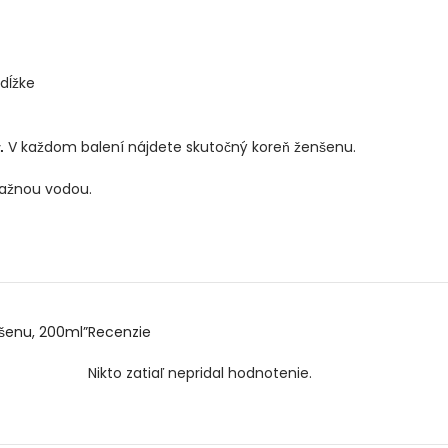
dĺžke
V každom balení nájdete skutočný koreň ženšenu.
.
lažnou vodou.
šenu, 200ml”
Recenzie
Nikto zatiaľ nepridal hodnotenie.