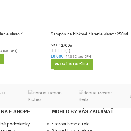
enie vlasov”
Šampón na hĺbkové čistenie vlasov 250ml
27005
SKU:
(1)
€
bez DPH)
18.00
€
(
14.63
€
bez DPH)
PRIDAŤ DO KOŠÍKA
NA E-SHOPE
MOHLO BY VÁS ZAUJÍMAŤ
dné podmienky
Starostlivosť o telo
 údajov
Starostlivosť o vlasy