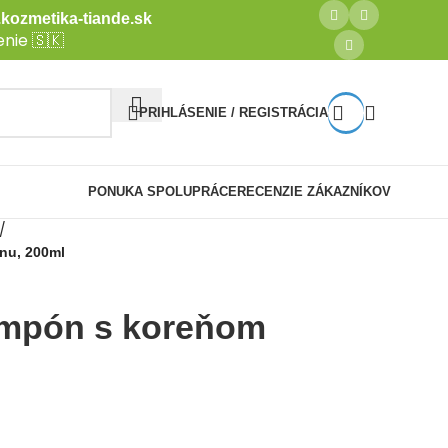
kozmetika-tiande.sk
nie 🇸🇰
PRIHLÁSENIE / REGISTRÁCIA
PONUKA SPOLUPRÁCE
RECENZIE ZÁKAZNÍKOV
/
nu, 200ml
mpón s koreňom