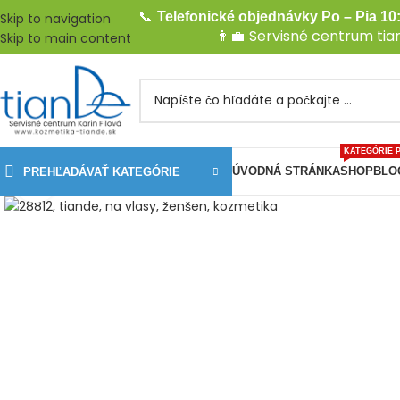
📞
Telefonické objednávky Po – Pia 10:
Skip to navigation
👩‍💼
Servisné centrum ti
Skip to main content
KATEGÓRIE 
ÚVODNÁ STRÁNKA
SHOP
BLO
PREHĽADÁVAŤ KATEGÓRIE
Kliknite pre zväčšenie