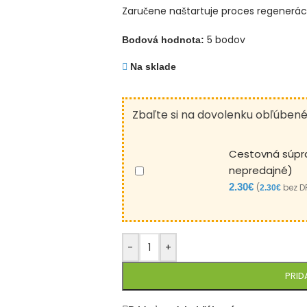
Zaručene naštartuje proces regeneráci
5 bodov
Bodová hodnota:
Na sklade
Zbaľte si na dovolenku obľúben
Cestovná súpra
nepredajné)
2.30
€
(
bez D
2.30
€
-
+
PRID