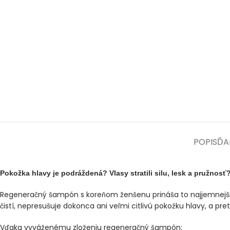
POPIS
ĎA
Pokožka hlavy je podráždená? Vlasy stratili silu, lesk a pružnosť
Regeneračný šampón s koreňom ženšenu prináša to najjemnejšie
čistí, nepresušuje dokonca ani veľmi citlivú pokožku hlavy, a pre
Vďaka vyváženému zloženiu regeneračný šampón: