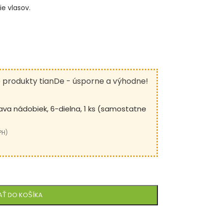
e vlasov.
é produkty tianDe - úsporne a výhodne!
va nádobiek, 6-dielna, 1 ks (samostatne
PH)
AŤ DO KOŠÍKA