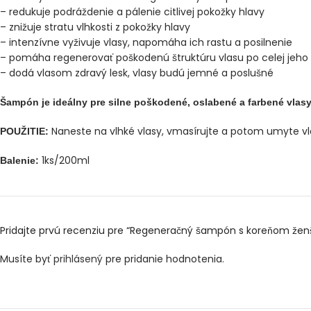
– redukuje podráždenie a pálenie citlivej pokožky hlavy
– znižuje stratu vlhkosti z pokožky hlavy
– intenzívne vyživuje vlasy, napomáha ich rastu a posilnenie
– pomáha regenerovať poškodenú štruktúru vlasu po celej jeho 
– dodá vlasom zdravý lesk, vlasy budú jemné a poslušné
Šampón je ideálny pre silne poškodené, oslabené a farbené vlasy
Naneste na vlhké vlasy, vmasírujte a potom umyte v
POUŽITIE:
1ks/200ml
Balenie:
Pridajte prvú recenziu pre “Regeneračný šampón s koreňom žen
Musíte byť
prihlásený
pre pridanie hodnotenia.