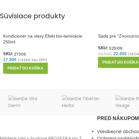
Súvisiace produkty
Kondicionér na vlasy Efekt bio-laminácie
Sada pre “Znovuzrod
250ml
S25106
SKU:
28.50
€
22.80
€
27006
(
18.54
SKU:
17.90
€
(
14.55
€
bez DPH)
PRIDAŤ DO KOŠÍKA
PRIDAŤ DO KOŠÍKA
PRED NÁKUPOM 
Všeobecné obcho
Nájdete nás v budove PROTETIKA na 3.
Ochrana osobných