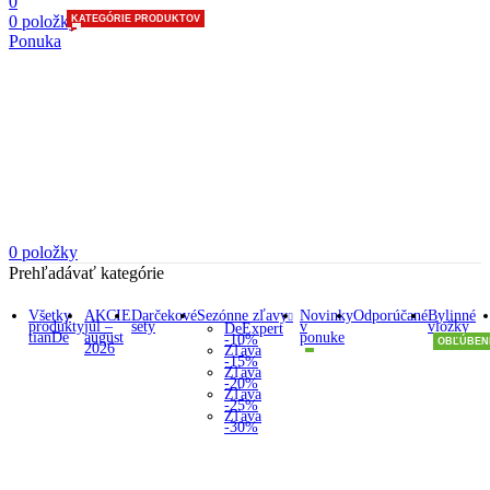
0
0
položky
KATEGÓRIE PRODUKTOV
Ponuka
0
položky
Prehľadávať kategórie
Všetky
AKCIE
Darčekové
Sezónne zľavy
Novinky
Odporúčané
Bylinné
produkty
júl –
sety
v
vložky
DeExpert
tianDe
august
ponuke
-10%
OBĽÚBEN
2026
Zľava
-15%
Zľava
-20%
Zľava
-25%
Zľava
-30%