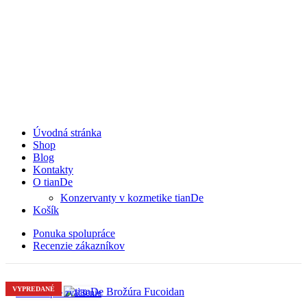
Úvodná stránka
Shop
Blog
Kontakty
O tianDe
Konzervanty v kozmetike tianDe
Košík
Ponuka spolupráce
Recenzie zákazníkov
VYPREDANÉ
Kliknite pre zväčšenie