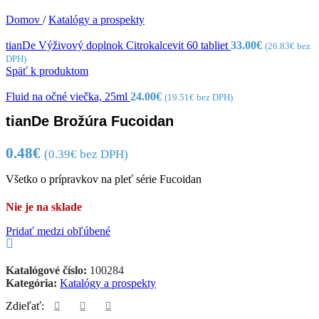
Domov
/
Katalógy a prospekty
tianDe Výživový doplnok Citrokalcevit 60 tabliet
33.00
€
(
26.83
€
bez
DPH)
Späť k produktom
Fluid na očné viečka, 25ml
24.00
€
(
19.51
€
bez DPH)
tianDe Brožúra Fucoidan
0.48
€
(
0.39
€
bez DPH)
Všetko o prípravkov na pleť série Fucoidan
Nie je na sklade
Pridať medzi obľúbené
Katalógové číslo:
100284
Kategória:
Katalógy a prospekty
Zdieľať: