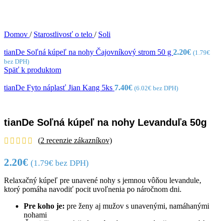
Domov
/
Starostlivosť o telo
/
Soli
tianDe Soľná kúpeľ na nohy Čajovníkový strom 50 g
2.20
€
(
1.79
€
bez DPH)
Späť k produktom
tianDe Fyto náplasť Jian Kang 5ks
7.40
€
(
6.02
€
bez DPH)
tianDe Soľná kúpeľ na nohy Levanduľa 50g
(
2
recenzie zákazníkov)
2.20
€
(
1.79
€
bez DPH)
Relaxačný kúpeľ pre unavené nohy s jemnou vôňou levandule,
ktorý pomáha navodiť pocit uvoľnenia po náročnom dni.
Pre koho je:
pre ženy aj mužov s unavenými, namáhanými
nohami