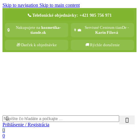
Skip to navigation
Skip to main content
📞
Telefonické objednávky: +421 905 756 971
Nakupujete na
kozmetika-
Servisné Centrum tianDe -
🔒
👩‍💼
tiande.sk
Karin Filová
🎁
Darček k objednávke
🚚
Rýchle doručenie
Prihlásenie / Registrácia
0
0