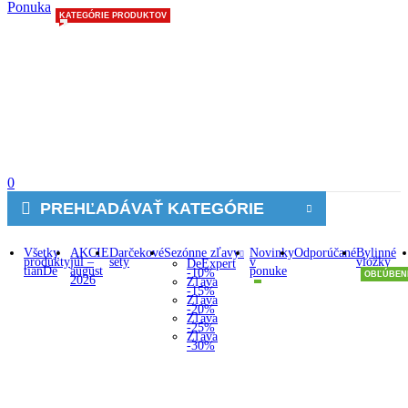
Ponuka
KATEGÓRIE PRODUKTOV
0
PREHĽADÁVAŤ KATEGÓRIE
Všetky
AKCIE
Darčekové
Sezónne zľavy
Novinky
Odporúčané
Bylinné
produkty
júl –
sety
v
vložky
DeExpert
tianDe
august
ponuke
-10%
OBĽÚBEN
2026
Zľava
-15%
Zľava
-20%
Zľava
-25%
Zľava
-30%