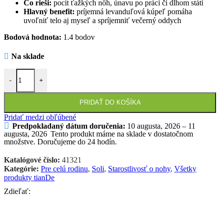
Čo rieši:
pocit ťažkých nôh, únavu po práci či dlhom státí
Hlavný benefit:
príjemná levanduľová kúpeľ pomáha
uvoľniť telo aj myseľ a spríjemniť večerný oddych
Bodová hodnota:
1.4 bodov
Na sklade
množstvo tianDe Soľná kúpeľ na nohy Levanduľa 50g
-
+
PRIDAŤ DO KOŠÍKA
Pridať medzi obľúbené
Predpokladaný dátum doručenia:
10 augusta, 2026 – 11
augusta, 2026
Tento produkt máme na sklade v dostatočnom
množstve. Doručujeme do 24 hodín.
Katalógové číslo:
41321
Kategórie:
Pre celú rodinu
,
Soli
,
Starostlivosť o nohy
,
Všetky
produkty tianDe
Zdieľať: