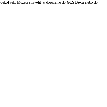
kdekoľvek. Môžete si zvoliť aj doručenie do
GLS Boxu
alebo do
v. Z-BOXoch
. Nové technológie sú pre Packetu synonymum. Aj preto