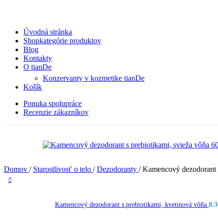
Úvodná stránka
Shop
kategórie produktov
Blog
Kontakty
O tianDe
Konzervanty v kozmetike tianDe
Košík
Ponuka spolupráce
Recenzie zákazníkov
Domov
/
Starostlivosť o telo
/
Dezodoranty
/
Kamencový dezodorant s
Kamencový dezodorant s prebiotikami, kvetinová vôňa
8.3