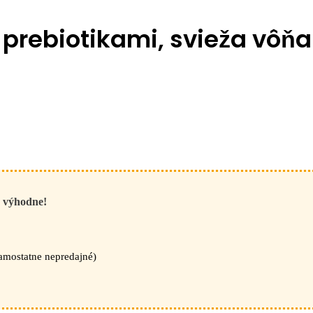
prebiotikami, svieža vôňa
a výhodne!
samostatne nepredajné)