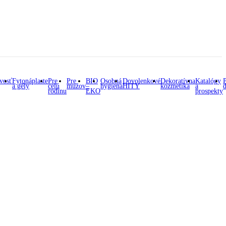
ivosť
Fytonáplaste
Pre
Pre
BIO
Osobná
Dovolenkové
Dekoratívna
Katalógy
a gély
celú
mužov
–
hygiena
HITY
kozmetika
a
rodinu
EKO
prospekty