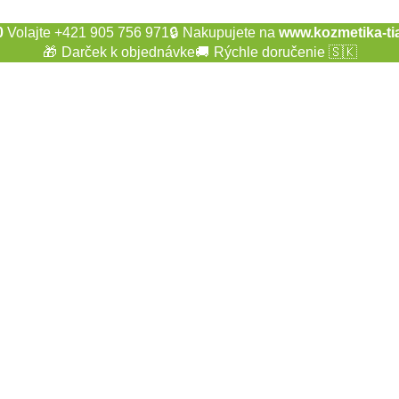
0
Volajte +421 905 756 971
🔒
Nakupujete na
www.kozmetika-ti
🎁
Darček k objednávke
🚚
Rýchle doručenie 🇸🇰