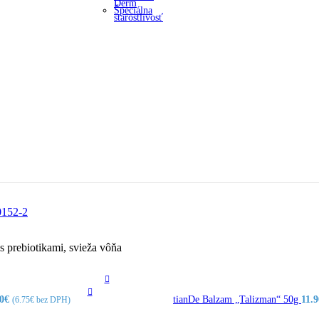
Derm
Špeciálna
starostlivosť
 prebiotikami, svieža vôňa
0
€
tianDe Balzam „Talizman“ 50g
11.9
(
6.75
€
bez DPH)