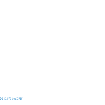
0
€
(
9.67
€
bez DPH)