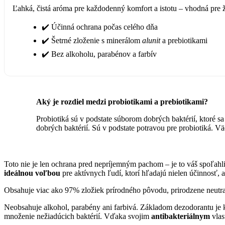
Ľahká, čistá aróma pre každodenný komfort a istotu – vhodná pre 
✔️ Účinná ochrana počas celého dňa
✔️ Šetrné zloženie s minerálom
alunit
a prebiotikami
✔️ Bez alkoholu, parabénov a farbív
Aký je rozdiel medzi probiotikami a prebiotikami?
Probiotiká sú v podstate súborom dobrých baktérií, ktoré s
dobrých baktérií. Sú v podstate potravou pre probiotiká. Vä
Toto nie je len ochrana pred nepríjemným pachom – je to váš spoľahli
ideálnou voľbou
pre aktívnych ľudí, ktorí hľadajú nielen účinnosť, a
Obsahuje viac ako 97% zložiek prírodného pôvodu, prirodzene neutral
Neobsahuje alkohol, parabény ani farbivá. Základom dezodorantu je
množenie nežiadúcich baktérií. Vďaka svojim
antibakteriálnym
vlas