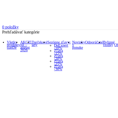
0
položky
Prehľadávať kategórie
Všetky
AKCIE
Darčekové
Sezónne zľavy
Novinky
Odporúčané
Bylinné
produkty
júl –
sety
v
vložky
Ob
DeExpert
tianDe
august
ponuke
-10%
2026
Zľava
-15%
Zľava
-20%
Zľava
-25%
Zľava
-30%