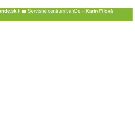
ande.sk
👩‍💼
Servisné centrum tianDe –
Karin Filová