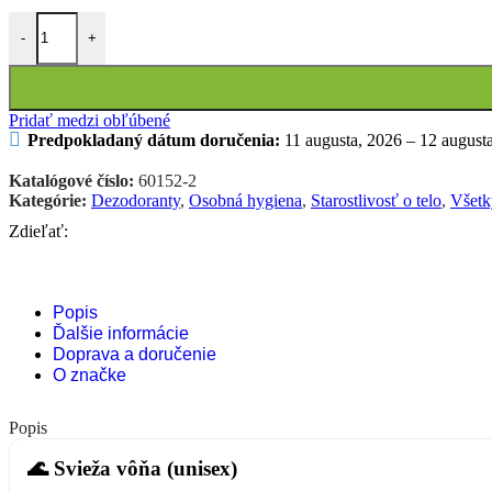
množstvo Kamencový dezodorant s prebiotikami, svieža vôňa
-
+
Pridať medzi obľúbené
Predpokladaný dátum doručenia:
11 augusta, 2026 – 12 august
Katalógové číslo:
60152-2
Kategórie:
Dezodoranty
,
Osobná hygiena
,
Starostlivosť o telo
,
Všetk
Zdieľať:
Popis
Ďalšie informácie
Doprava a doručenie
O značke
Popis
🌊 Svieža vôňa (unisex)