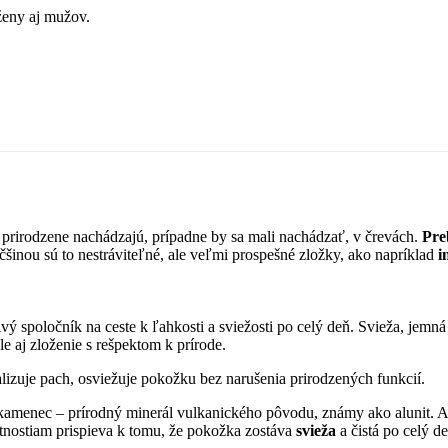
ženy aj mužov.
a prirodzene nachádzajú, prípadne by sa mali nachádzať, v črevách.
Pre
čšinou sú to nestráviteľné, ale veľmi prospešné zložky, ako napríklad
i
vý spoločník na ceste k ľahkosti a sviežosti po celý deň. Svieža, jem
le aj zloženie s rešpektom k prírode.
izuje pach, osviežuje pokožku bez narušenia prirodzených funkcií.
 kamenec – prírodný minerál vulkanického pôvodu, známy ako alunit. A
tnostiam prispieva k tomu, že pokožka zostáva
svieža
a čistá po celý de