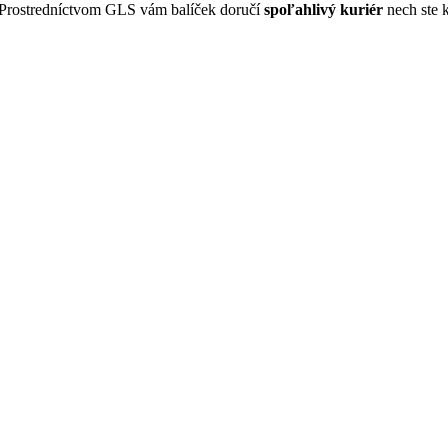
 Prostredníctvom GLS vám balíček doručí
spoľahlivý kuriér
nech ste 
 je 3,50 €
 € je zdarma
NT
Packeta - doručenie do Z-BOX
 cez Packetu vyzdvihnúť aj v
samoobslužných výdajných boxoch, tz
na vyšší level.