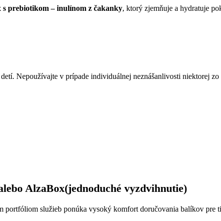
 s prebiotikom – inulínom z čakanky
, ktorý zjemňuje a hydratuje po
í. Nepoužívajte v prípade individuálnej neznášanlivosti niektorej zo 
alebo
AlzaBox
(jednoduché vyzdvihnutie)
im portfóliom služieb ponúka vysoký komfort doručovania balíkov pre 