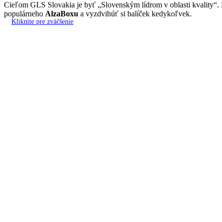
Cieľom GLS Slovakia je byť „Slovenským lídrom v oblasti kvality“.
populárneho
AlzaBoxu
a vyzdvihúť si balíček kedykoľvek.
Kliknite pre zväčšenie
Základná cena za doručenie
dodanie kuriérskou službou GLS pri objednávke tovaru do 80 €
dodanie kuriérskou službou GLS pri objednávke tovaru nad 80
Poplatok za platbu na dobierku je 1,30 EUR
Packeta - doručenie na výdajné miesto Z-POI
Okrem kamenných pobočiek
Z-POINT
si môžete zásielku odoslanú
určuje na Slovensku trendy v logistike a pomáha posúvať e-commerce 