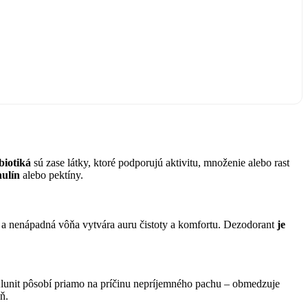
biotiká
sú zase látky, ktoré podporujú aktivitu, množenie alebo rast
nulín
alebo pektíny.
ná a nenápadná vôňa vytvára auru čistoty a komfortu. Dezodorant
je
lunit pôsobí priamo na príčinu nepríjemného pachu – obmedzuje
ň.