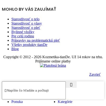
MOHLO BY VÁS ZAUJÍMAŤ
Starostlivosť o telo
Starostlivosť o vlasy
Starostlivosť o pleť
Bylinné vložky
Pre celú rodinu
Prípravky na problematickú pleť
Všetky produkty tianDe
Blog
Copyright © 2012 - 2026 Kozmetika-tianDe. Už 14 rokov na trhu.
Prijímame online platby
Zavrieť
Ponuka
Kategórie