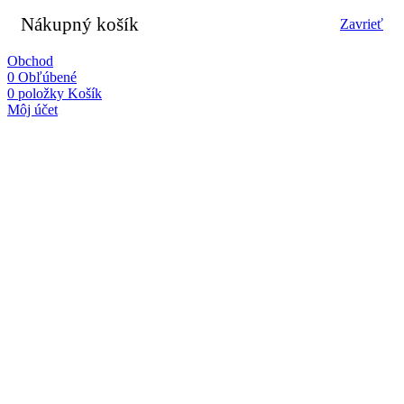
Nákupný košík
Zavrieť
Obchod
0
Obľúbené
0
položky
Košík
Môj účet