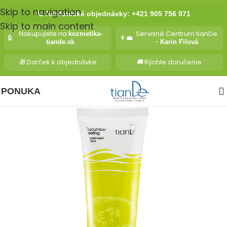
Skip to navigation
📞
Telefonické objednávky: +421 905 756 971
Skip to main content
Nakupujete na
Servisné Centrum tianDe
kozmetika-
🔒
👩‍💼
-
tiande.sk
Karin Filová
🎁
Darček k objednávke
🚚
Rýchle doručenie
PONUKA