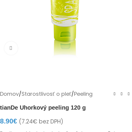
Kliknite pre zväčšenie
Domov
/
Starostlivosť o pleť
/
Peeling
tianDe Uhorkový peeling 120 g
8.90
€
(
7.24
€
bez DPH)