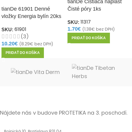
tianDe Čistiaca náplasť
tianDe 61901 Denné
Čisté póry 1ks
vložky Energia bylín 20ks
11317
SKU:
61901
1.70
€
(
1.38
€
bez DPH)
SKU:
(3)
PRIDAŤ DO KOŠÍKA
10.20
€
(
8.29
€
bez DPH)
PRIDAŤ DO KOŠÍKA
Nájdete nás v budove PROTETIKA na 3. poschodí.
Bojnická 10, Bratislava 831 04