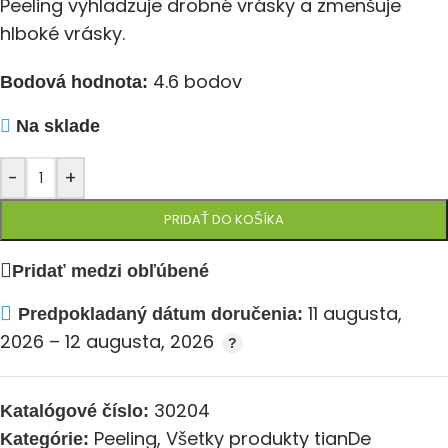
Peeling vyhladzuje drobné vrásky a zmenšuje
hlboké vrásky.
4.6 bodov
Bodová hodnota:
Na sklade
-
+
PRIDAŤ DO KOŠÍKA
Pridať medzi obľúbené
11 augusta,
Predpokladaný dátum doručenia:
2026 – 12 augusta, 2026
30204
Katalógové číslo:
Peeling
,
Všetky produkty tianDe
Kategórie: