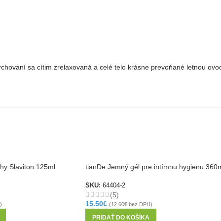
sprchovaní sa cítim zrelaxovaná a celé telo krásne prevoňané letnou ov
hy Slaviton 125ml
tianDe Jemný gél pre intímnu hygienu 360
SKU:
64404-2
(5)
15.50
€
)
(
12.60
€
bez DPH)
PRIDAŤ DO KOŠÍKA