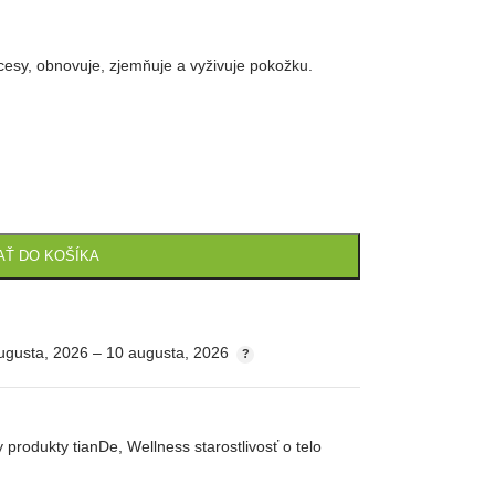
esy, obnovuje, zjemňuje a vyživuje pokožku.
AŤ DO KOŠÍKA
ugusta, 2026 – 10 augusta, 2026
y produkty tianDe
,
Wellness starostlivosť o telo