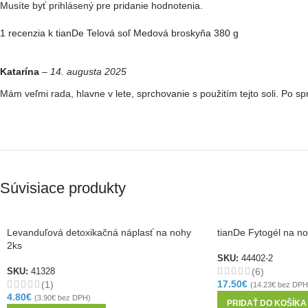
Musíte byť
prihlásený
pre pridanie hodnotenia.
1 recenzia k
tianDe Telová soľ Medová broskyňa 380 g
Katarína
–
14. augusta 2025
Mám veľmi rada, hlavne v lete, sprchovanie s použitím tejto soli. Po 
Súvisiace produkty
Levanduľová detoxikačná náplasť na nohy
tianDe Fytogél na no
2ks
SKU:
44402-2
(6)
SKU:
41328
17.50
€
(1)
(
14.23
€
bez DPH
4.80
€
(
3.90
€
bez DPH)
PRIDAŤ DO KOŠÍKA