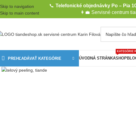
📞
Telefonické objednávky Po – Pia 10
Skip to navigation
👩‍💼
Servisné centrum ti
Skip to main content
KATEGÓRIE 
ÚVODNÁ STRÁNKA
SHOP
BLO
PREHĽADÁVAŤ KATEGÓRIE
Kliknite pre zväčšenie