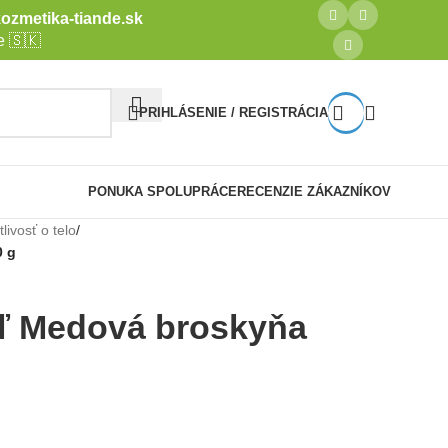
ozmetika-tiande.sk
e 🇸🇰
PRIHLÁSENIE / REGISTRÁCIA
PONUKA SPOLUPRÁCE
RECENZIE ZÁKAZNÍKOV
livosť o telo
/
0 g
oľ Medová broskyňa