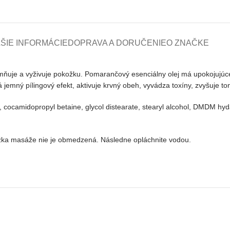
ŠIE INFORMÁCIE
DOPRAVA A DORUČENIE
O ZNAČKE
uje a vyživuje pokožku. Pomarančový esenciálny olej má upokojujúce úč
emný pílingový efekt, aktivuje krvný obeh, vyvádza toxíny, zvyšuje to
, cocamidopropyl betaine, glycol distearate, stearyl alcohol, DMDM hyda
žka masáže nie je obmedzená. Následne opláchnite vodou.