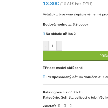
13.30
€
(
10.81
€
bez DPH)
Výťažok z broskyne zlepšuje výmenné proc
Bodová hodnota:
6.9 bodov
Na sklade už iba 2
-
+
PRID
Pridať medzi obľúbené
Predpokladaný dátum doručenia:
7 a
Katalógové číslo:
30213
Kategórie:
Soli
,
Starostlivosť o telo
,
Všetk
Zdieľať: