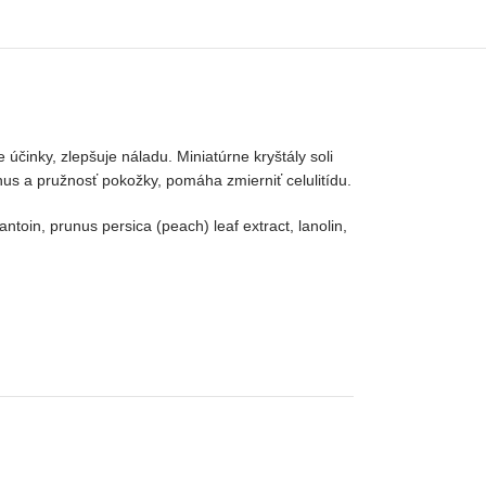
inky, zlepšuje náladu. Miniatúrne kryštály soli
nus a pružnosť pokožky, pomáha zmierniť celulitídu.
ntoin, prunus persica (peach) leaf extract, lanolin,