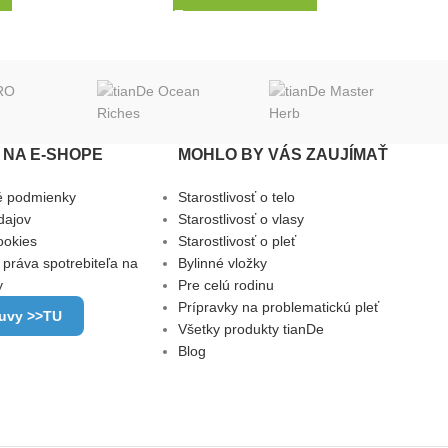
NA E-SHOPE
MOHLO BY VÁS ZAUJÍMAŤ
é podmienky
Starostlivosť o telo
dajov
Starostlivosť o vlasy
ookies
Starostlivosť o pleť
 práva spotrebiteľa na
Bylinné vložky
y
Pre celú rodinu
Prípravky na problematickú pleť
luvy >>TU
Všetky produkty tianDe
Blog