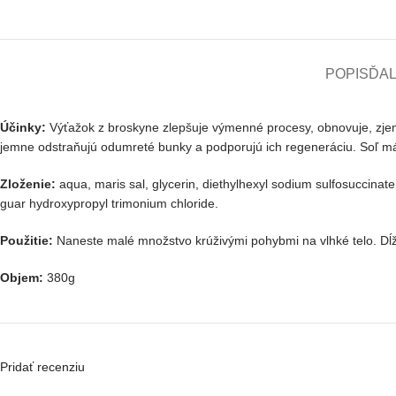
POPIS
ĎAL
Účinky:
Výťažok z broskyne zlepšuje výmenné procesy, obnovuje, zjemň
jemne odstraňujú odumreté bunky a podporujú ich regeneráciu. Soľ má j
Zloženie:
aqua, maris sal, glycerin, diethylhexyl sodium sulfosuccinate
guar hydroxypropyl trimonium chloride.
Použitie:
Naneste malé množstvo krúživými pohybmi na vlhké telo. Dĺ
Objem:
380g
Pridať recenziu