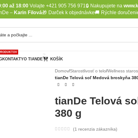
:00 až 18:00
Volajte +421 905 756 971
🔒
Nakupujete na
www.k
anDe –
Karin Filová
🎁
Darček k objednávke
🚚
Rýchle doručeni
PRODUKTOV
G
KONTAKTY
O TIANDE
KOŠÍK
Domov
/
Starostlivosť o telo
/
Wellness starost
tianDe Telová soľ Medová broskyňa 38
tianDe Telová s
380 g
(
1
recenzia zákazníka)