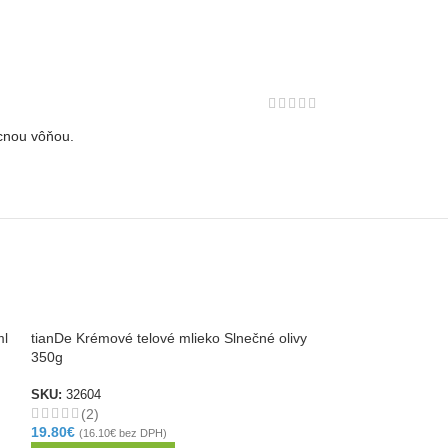
ocnou vôňou.
ml
tianDe Krémové telové mlieko Slnečné olivy
tianDe Prírodný d
350g
SKU:
30101
SKU:
32604
(5)
(2)
16.70
€
19.80
€
(
13.58
€
bez 
(
16.10
€
bez DPH)