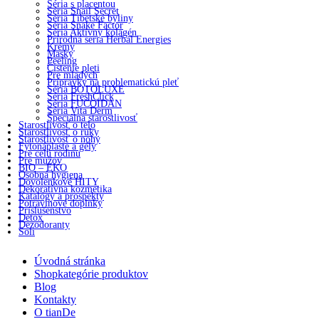
Séria s placentou
Séria Snail Secret
Séria Tibetské byliny
Séria Snake Factor
Séria Aktívny kolagén
Prírodná seria Herbal Energies
Krémy
Masky
Peeling
Čistenie pleti
Pre mladých
Prípravky na problematickú pleť
Séria BOTOLUXE
Séria FreshClick
Séria FUCOIDAN
Séria Vita Derm
Špeciálna starostlivosť
Starostlivosť o telo
Starostlivosť o ruky
Starostlivosť o nohy
Fytonáplaste a gély
Pre celú rodinu
Pre mužov
BIO – EKO
Osobná hygiena
Dovolenkové HITY
Dekoratívna kozmetika
Katalógy a prospekty
Potravinové doplnky
Príslušenstvo
Detox
Dezodoranty
Soli
Úvodná stránka
Shop
kategórie produktov
Blog
Kontakty
O tianDe