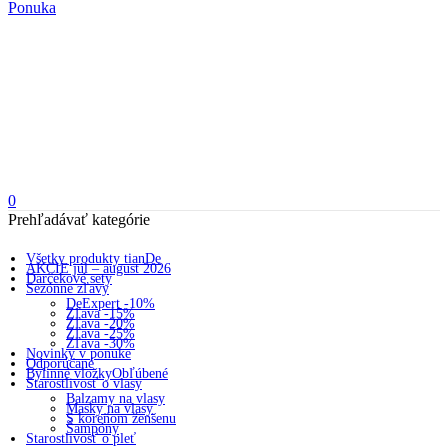
Ponuka
0
Prehľadávať kategórie
Všetky produkty tianDe
AKCIE júl – august 2026
Darčekové sety
Sezónne zľavy
DeExpert -10%
Zľava -15%
Zľava -20%
Zľava -25%
Zľava -30%
Novinky v ponuke
Odporúčané
Bylinné vložky
Obľúbené
Starostlivosť o vlasy
Balzamy na vlasy
Masky na vlasy
S koreňom ženšenu
Šampóny
Starostlivosť o pleť