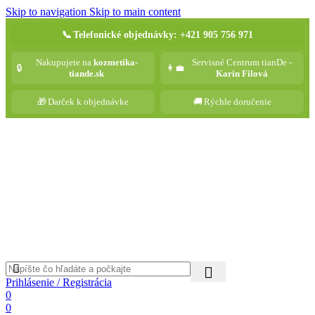
Skip to navigation
Skip to main content
📞
Telefonické objednávky: +421 905 756 971
Nakupujete na
kozmetika-
Servisné Centrum tianDe -
🔒
👩‍💼
tiande.sk
Karin Filová
🎁
Darček k objednávke
🚚
Rýchle doručenie
Prihlásenie / Registrácia
0
0