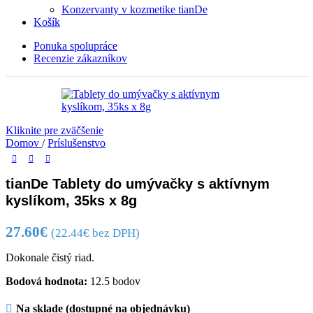
Konzervanty v kozmetike tianDe
Košík
Ponuka spolupráce
Recenzie zákazníkov
Kliknite pre zväčšenie
Domov
/
Príslušenstvo
tianDe Tablety do umývačky s aktívnym
kyslíkom, 35ks х 8g
27.60
€
(
22.44
€
bez DPH)
Dokonale čistý riad.
Bodová hodnota:
12.5 bodov
Na sklade (dostupné na objednávku)