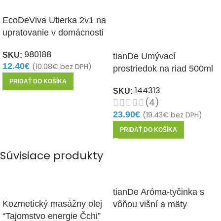
EcoDeViva Utierka 2v1 na
upratovanie v domácnosti
1ks
980188
SKU:
tianDe Umývací
12.40
€
(
10.08
€
bez DPH)
prostriedok na riad 500ml
PRIDAŤ DO KOŠÍKA
144313
SKU:
(4)
23.90
€
(
19.43
€
bez DPH)
PRIDAŤ DO KOŠÍKA
Súvisiace produkty
tianDe Aróma-tyčinka s
Kozmetický masážny olej
vôňou višní a mäty
“Tajomstvo energie Čchi”