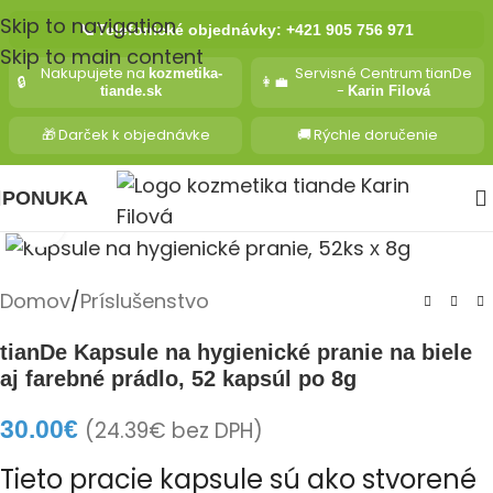
Skip to navigation
📞
Telefonické objednávky: +421 905 756 971
Skip to main content
Nakupujete na
Servisné Centrum tianDe
kozmetika-
🔒
👩‍💼
-
tiande.sk
Karin Filová
🎁
Darček k objednávke
🚚
Rýchle doručenie
PONUKA
Kliknite pre zväčšenie
Domov
/
Príslušenstvo
tianDe Kapsule na hygienické pranie na biele
aj farebné prádlo, 52 kapsúl po 8g
30.00
€
(
24.39
€
bez DPH)
Tieto pracie kapsule sú ako stvorené