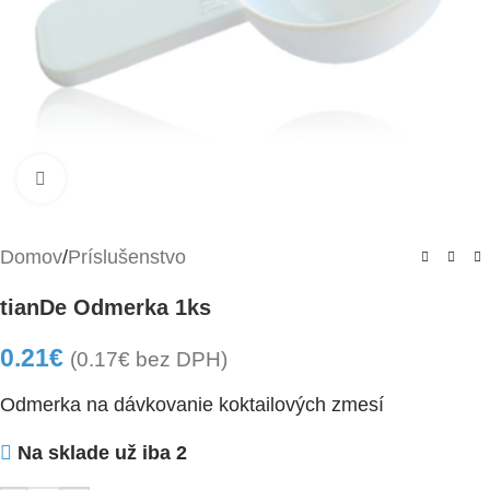
Kliknite pre zväčšenie
Domov
/
Príslušenstvo
tianDe Odmerka 1ks
0.21
€
(
0.17
€
bez DPH)
Odmerka na dávkovanie koktailových zmesí
Na sklade už iba 2