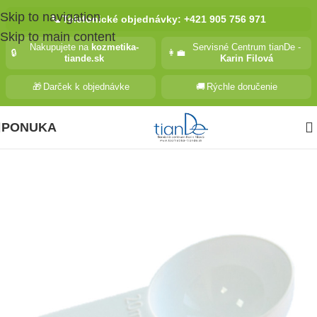
Skip to navigation
📞
Telefonické objednávky: +421 905 756 971
Skip to main content
Nakupujete na
kozmetika-
Servisné Centrum tianDe -
🔒
👩‍💼
tiande.sk
Karin Filová
🎁
Darček k objednávke
🚚
Rýchle doručenie
PONUKA