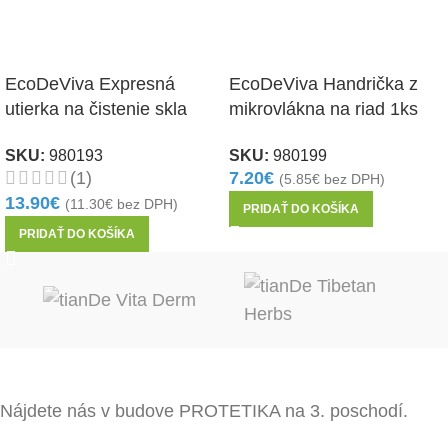
EcoDeViva Expresná
EcoDeViva Handrička z
utierka na čistenie skla
mikrovlákna na riad 1ks
1ks
SKU:
980199
SKU:
980193
7.20
€
(1)
(
5.85
€
bez DPH)
13.90
€
(
11.30
€
bez DPH)
PRIDAŤ DO KOŠÍKA
PRIDAŤ DO KOŠÍKA
Nájdete nás v budove PROTETIKA na 3. poschodí.