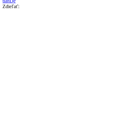
tianDe
Zdieľať: