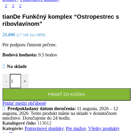
tianDe Funkčný komplex “Ostropestrec s
ribovlavínom”
21.60
€
(
17.56
€
bez DPH)
Pre podporu činnosti pečene.
Bodová hodnota:
9.5 bodov
Na sklade
množstvo tianDe Funkčný komplex "Ostropestrec s ribovlavínom"
-
+
PRIDAŤ DO KOŠÍKA
Pridať medzi obľúbené
Predpokladaný dátum doručenia:
11 augusta, 2026 – 12
augusta, 2026
Tento produkt máme na sklade v dostatočnom
množstve. Doručujeme do 24 hodín.
Katalógové číslo:
113012
Kategórie:
Potravinové doplnky
,
Pre mužov
,
Všetky produkty