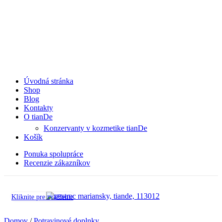
Úvodná stránka
Shop
Blog
Kontakty
O tianDe
Konzervanty v kozmetike tianDe
Košík
Ponuka spolupráce
Recenzie zákazníkov
Kliknite pre zväčšenie
Domov
/
Potravinové doplnky