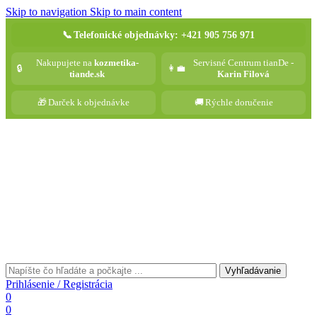
Skip to navigation
Skip to main content
📞
Telefonické objednávky: +421 905 756 971
Nakupujete na
kozmetika-
Servisné Centrum tianDe -
🔒
👩‍💼
tiande.sk
Karin Filová
🎁
Darček k objednávke
🚚
Rýchle doručenie
Vyhľadávanie
Prihlásenie / Registrácia
0
0