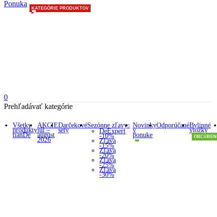
Ponuka
KATEGÓRIE PRODUKTOV
0
Prehľadávať kategórie
Všetky
AKCIE
Darčekové
Sezónne zľavy
Novinky
Odporúčané
Bylinné
produkty
júl –
sety
v
vložky
DeExpert
tianDe
august
ponuke
-10%
OBĽÚBEN
2026
Zľava
-15%
Zľava
-20%
Zľava
-25%
Zľava
-30%