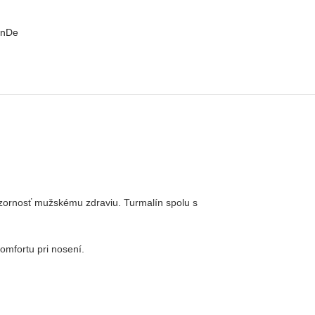
anDe
ozornosť mužskému zdraviu. Turmalín spolu s
omfortu pri nosení.