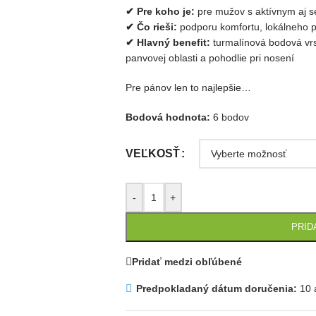
✔ Pre koho je:
pre mužov s aktívnym aj 
✔ Čo rieši:
podporu komfortu, lokálneho p
✔ Hlavný benefit:
turmalínová bodová vrs
panvovej oblasti a pohodlie pri nosení
Pre pánov len to najlepšie…
Bodová hodnota:
6 bodov
VEĽKOSŤ
-
+
PRID
Pridať medzi obľúbené
Predpokladaný dátum doručenia:
10 