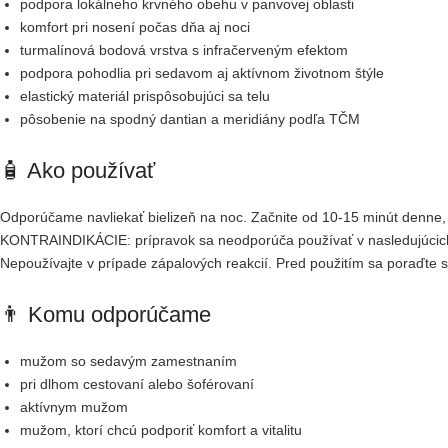
podpora lokálneho krvného obehu v panvovej oblasti
komfort pri nosení počas dňa aj noci
turmalínová bodová vrstva s infračerveným efektom
podpora pohodlia pri sedavom aj aktívnom životnom štýle
elastický materiál prispôsobujúci sa telu
pôsobenie na spodný dantian a meridiány podľa TČM
🧴 Ako používať
Odporúčame navliekať bielizeň na noc. Začnite od 10-15 minút denne,
KONTRAINDIKÁCIE: prípravok sa neodporúča používať v nasledujúcich p
Nepoužívajte v prípade zápalových reakcií. Pred použitím sa poraďte 
👨 Komu odporúčame
mužom so sedavým zamestnaním
pri dlhom cestovaní alebo šoférovaní
aktívnym mužom
mužom, ktorí chcú podporiť komfort a vitalitu