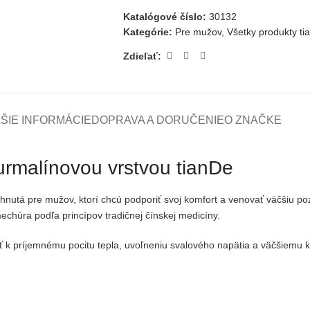
Katalógové číslo:
30132
Kategórie:
Pre mužov
,
Všetky produkty ti
Zdieľať:
ŠIE INFORMÁCIE
DOPRAVA A DORUČENIE
O ZNAČKE
rmalínovou vrstvou tianDe
hnutá pre mužov, ktorí chcú podporiť svoj komfort a venovať väčšiu p
chúra podľa princípov tradičnej čínskej medicíny.
eť k príjemnému pocitu tepla, uvoľneniu svalového napätia a väčšiemu k