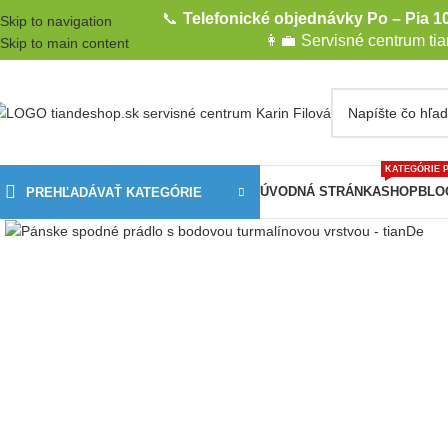
📞
Telefonické objednávky Po – Pia 10
Skip to navigation
👩‍💼
Servisné centrum ti
Skip to main content
KATEGÓRIE 
ÚVODNÁ STRÁNKA
SHOP
BLO
PREHĽADÁVAŤ KATEGÓRIE
Kliknite pre zväčšenie