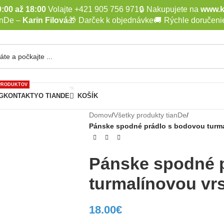
:00 až 18:00
Volajte +421 905 756 971
🔒
Nakupujete na
www.k
anDe –
Karin Filová
🎁
Darček k objednávke
🚚
Rýchle doručeni
PRODUKTOV
G
KONTAKTY
O TIANDE
KOŠÍK
Domov
/
Všetky produkty tianDe
/
Pánske spodné prádlo s bodovou turmal
Pánske spodné 
turmalínovou vrs
18.00
€