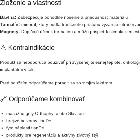
Zloženie a vlastnosti
Bavlna:
Zabezpečuje pohodlné nosenie a priedušnosť materiálu
Turmalín:
minerál, ktorý podľa tradičného prístupu vyžaruje infračerve
Magnety:
Dopĺňajú účinok turmalínu a môžu prispieť k stimulácii mie
⚠️ Kontraindikácie
Produkt sa neodporúča používať pri zvýšenej telesnej teplote, onkolo
implantátmi v tele.
Pred použitím odporúčame poradiť sa so svojím lekárom.
🔗 Odporúčame kombinovať
masážne gély Orthophyt alebo Slaviton
hrejivé balzamy tianDe
fyto náplasti tianDe
produkty pre regeneráciu a aktívny životný štýl