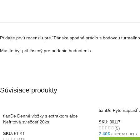
Pridajte prvú recenziu pre “Pánske spodné prádlo s bodovou turmalíno
Musíte byť
prihlásený
pre pridanie hodnotenia.
Súvisiace produkty
tianDe Fyto náplasť 
tianDe Denné vložky s extraktom aloe
Nefritová sviežosť 20ks
SKU:
30117
(5)
7.40
€
SKU:
61911
(
6.02
€
bez DPH)
(1)