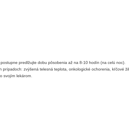
 postupne predlžujte dobu pôsobenia až na 8-10 hodín (na celú noc).
rípadoch: zvýšená telesná teplota, onkologické ochorenia, kŕčové žil
so svojím lekárom.