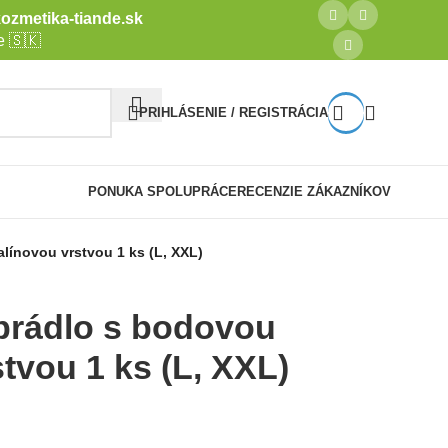
ozmetika-tiande.sk
e 🇸🇰
PRIHLÁSENIE / REGISTRÁCIA
PONUKA SPOLUPRÁCE
RECENZIE ZÁKAZNÍKOV
ínovou vrstvou 1 ks (L, XXL)
prádlo s bodovou
tvou 1 ks (L, XXL)