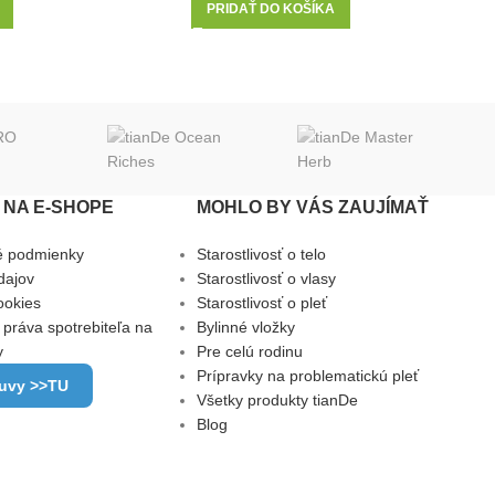
PRIDAŤ DO KOŠÍKA
NA E-SHOPE
MOHLO BY VÁS ZAUJÍMAŤ
é podmienky
Starostlivosť o telo
dajov
Starostlivosť o vlasy
ookies
Starostlivosť o pleť
 práva spotrebiteľa na
Bylinné vložky
y
Pre celú rodinu
Prípravky na problematickú pleť
luvy >>TU
Všetky produkty tianDe
Blog