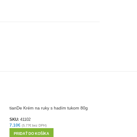
tianDe Krém na ruky s hadím tukom 80g
tianDe Krém na r
SKU:
41102
SKU:
40105
7.10
€
(2)
(
5.77
€
bez DPH)
4.10
€
(
3.33
€
bez DP
PRIDAŤ DO KOŠÍKA