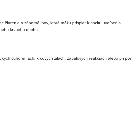
né žiarenie a záporné ióny, ktoré môžu prispieť k pocitu uvoľnenia
stneho krvného obehu
gických ochoreniach, kŕčových žilách, zápalových reakciách alebo pri