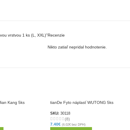
vou vrstvou 1 ks (L, XXL)”
Recenzie
Nikto zatiaľ nepridal hodnotenie.
Jian Kang 5ks
tianDe Fyto náplasť WUTONG 5ks
SKU:
30118
(8)
7.40
€
(
6.02
€
bez DPH)