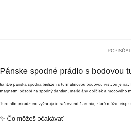
POPIS
ĎAL
Pánske spodné prádlo s bodovou tu
tianDe pánska spodná bielizeň s turmalínovou bodovou vrstvou je navr
magnetmi pôsobí na spodný dantian, meridiány obličiek a močového me
Turmalín prirodzene vyžaruje infračervené žiarenie, ktoré môže prispi
✨ Čo môžeš očakávať