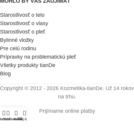
MOHLO BY VÁS ZAUJÍMAŤ
Starostlivosť o telo
Starostlivosť o vlasy
Starostlivosť o pleť
Bylinné vložky
Pre celú rodinu
Prípravky na problematickú pleť
Všetky produkty tianDe
Blog
Copyright © 2012 - 2026 Kozmetika-tianDe. Už 14 rokov
na trhu.
Prijímame online platby
bchod
Obľúbené
Košík
Môj účet