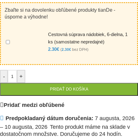
Zbaľte si na dovolenku obľúbené produkty tianDe -
úsporne a výhodne!
Cestovná súprava nádobiek, 6-dielna, 1
ks (samostatne nepredajné)
2.30
€
(
2.30
€
bez DPH)
-
+
PRIDAŤ DO KOŠÍKA
Pridať medzi obľúbené
Predpokladaný dátum doručenia:
7 augusta, 2026
– 10 augusta, 2026
Tento produkt máme na sklade v
dostatočnom množstve. Doručujeme do 24 hodín.