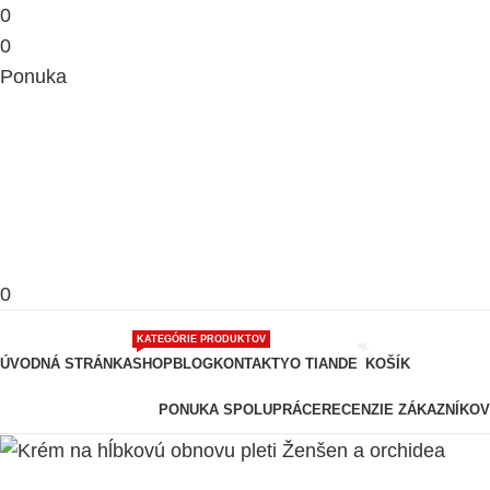
0
0
Ponuka
0
Prehľadávať kategórie
KATEGÓRIE PRODUKTOV
ÚVODNÁ STRÁNKA
SHOP
BLOG
KONTAKTY
O TIANDE
KOŠÍK
PONUKA SPOLUPRÁCE
RECENZIE ZÁKAZNÍKOV