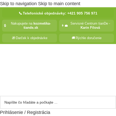
Skip to navigation
Skip to main content
📞
Telefonické objednávky: +421 905 756 971
Nakupujete na
kozmetika-
Servisné Centrum tianDe -
🔒
👩‍💼
tiande.sk
Karin Filová
🎁
Darček k objednávke
🚚
Rýchle doručenie
Prihlásenie / Registrácia