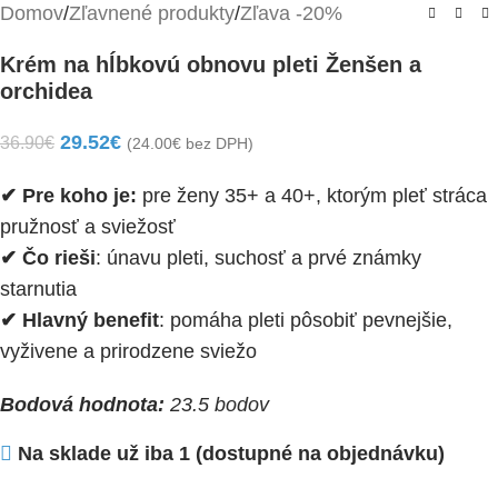
Domov
/
Zľavnené produkty
/
Zľava -20%
Krém na hĺbkovú obnovu pleti Ženšen a
orchidea
29.52
€
36.90
€
(
24.00
€
bez DPH)
✔ Pre koho je:
pre ženy 35+ a 40+, ktorým pleť stráca
pružnosť a sviežosť
✔ Čo rieši
: únavu pleti, suchosť a prvé známky
starnutia
✔ Hlavný benefit
: pomáha pleti pôsobiť pevnejšie,
vyživene a prirodzene sviežo
Bodová hodnota:
23.5 bodov
Na sklade už iba 1 (dostupné na objednávku)