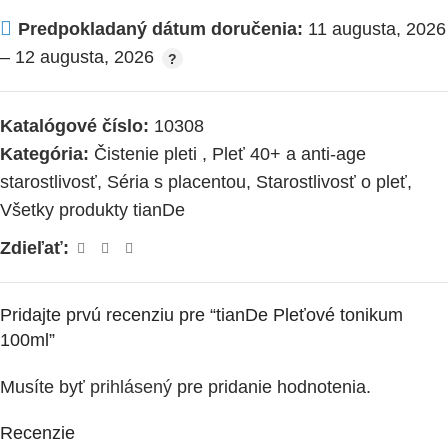
Predpokladaný dátum doručenia:
11 augusta, 2026
– 12 augusta, 2026
Katalógové číslo:
10308
Kategória:
Čistenie pleti
,
Pleť 40+ a anti-age
starostlivosť
,
Séria s placentou
,
Starostlivosť o pleť
,
Všetky produkty tianDe
Zdieľať:
Pridajte prvú recenziu pre “tianDe Pleťové tonikum
100ml”
Musíte byť
prihlásený
pre pridanie hodnotenia.
Recenzie