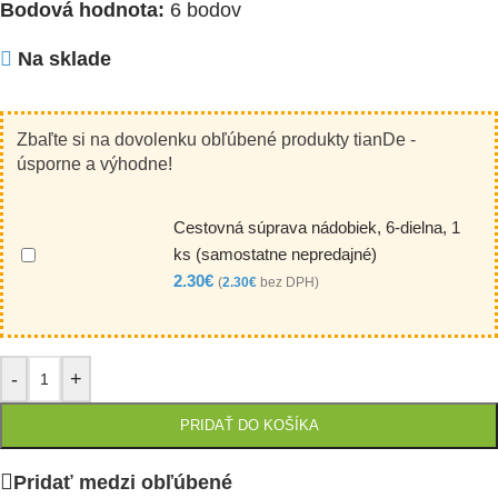
Bodová hodnota:
6 bodov
Na sklade
Zbaľte si na dovolenku obľúbené produkty tianDe -
úsporne a výhodne!
Cestovná súprava nádobiek, 6-dielna, 1
ks (samostatne nepredajné)
2.30
€
(
2.30
€
bez DPH)
-
+
PRIDAŤ DO KOŠÍKA
Pridať medzi obľúbené