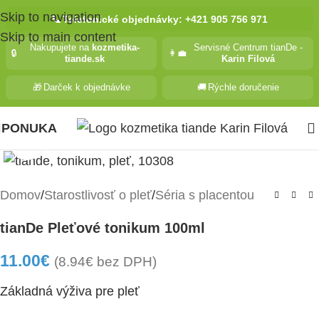
Skip to navigation
📞
Telefonické objednávky: +421 905 756 971
Skip to main content
Nakupujete na
kozmetika-
Servisné Centrum tianDe -
🔒
👩‍💼
tiande.sk
Karin Filová
🎁
Darček k objednávke
🚚
Rýchle doručenie
PONUKA
Kliknite pre zväčšenie
Domov
/
Starostlivosť o pleť
/
Séria s placentou
tianDe Pleťové tonikum 100ml
11.00
€
(
8.94
€
bez DPH)
Základná výživa pre pleť