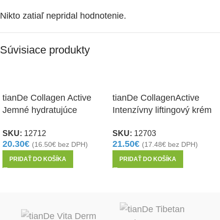
Nikto zatiaľ nepridal hodnotenie.
Súvisiace produkty
tianDe Collagen Active
tianDe CollagenActive
Jemné hydratujúce
Intenzívny liftingový krém
tonikum 150ml
50g
SKU:
12712
SKU:
12703
20.30
€
21.50
€
(
16.50
€
bez DPH)
(
17.48
€
bez DPH)
PRIDAŤ DO KOŠÍKA
PRIDAŤ DO KOŠÍKA