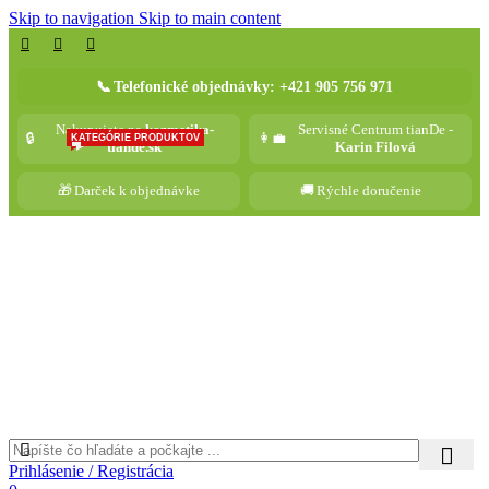
Skip to navigation
Skip to main content
📞
Telefonické objednávky: +421 905 756 971
Nakupujete na
kozmetika-
Servisné Centrum tianDe -
🔒
👩‍💼
KATEGÓRIE PRODUKTOV
tiande.sk
Karin Filová
🎁
Darček k objednávke
🚚
Rýchle doručenie
Prihlásenie / Registrácia