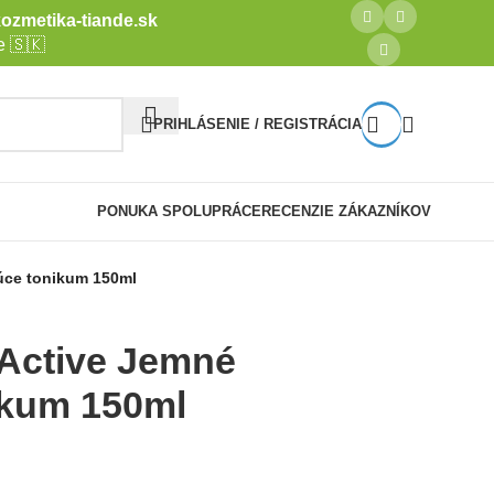
ozmetika-tiande.sk
e 🇸🇰
PRIHLÁSENIE / REGISTRÁCIA
PONUKA SPOLUPRÁCE
RECENZIE ZÁKAZNÍKOV
úce tonikum 150ml
 Active Jemné
ikum 150ml