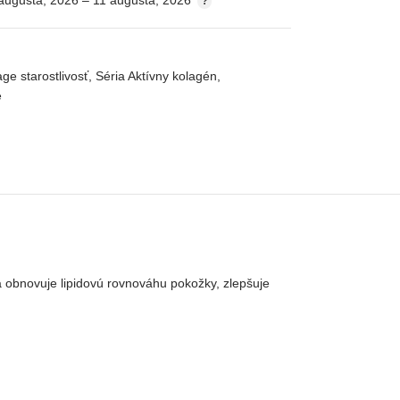
augusta, 2026 – 11 augusta, 2026
age starostlivosť
,
Séria Aktívny kolagén
,
e
a
obnovuje
lipidovú
rovnováhu
pokožky
,
zlepšuje