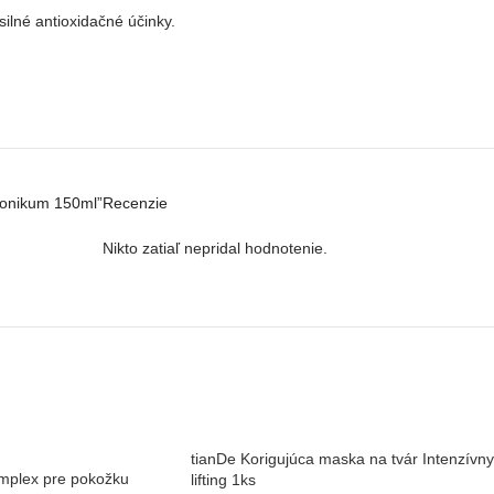
silné antioxidačné účinky.
 tonikum 150ml”
Recenzie
Nikto zatiaľ nepridal hodnotenie.
tianDe Korigujúca maska na tvár Intenzívny
omplex pre pokožku
lifting 1ks