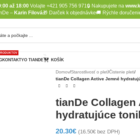
:00 až 18:00
Volajte +421 905 756 971
🔒
Nakupujete na
www.k
anDe –
Karin Filová
🎁
Darček k objednávke
🚚
Rýchle doručeni
PRODUKTOV
G
KONTAKTY
O TIANDE
KOŠÍK
Domov
/
Starostlivosť o pleť
/
Čistenie pleti
/
tianDe Collagen Active Jemné hydratuj
tianDe Collagen
hydratujúce ton
20.30
€
(
16.50
€
bez DPH)