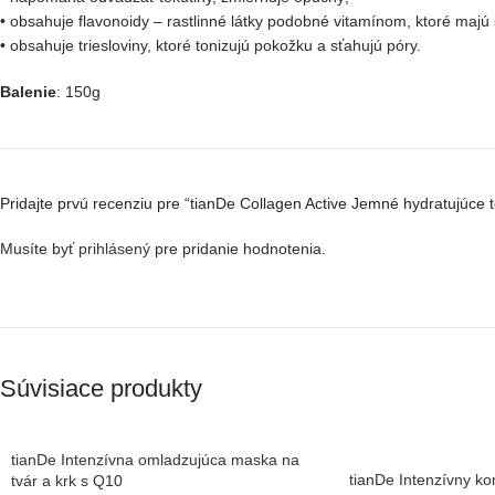
• obsahuje flavonoidy – rastlinné látky podobné vitamínom, ktoré majú 
• obsahuje triesloviny, ktoré tonizujú pokožku a sťahujú póry.
Balenie
: 150g
Pridajte prvú recenziu pre “tianDe Collagen Active Jemné hydratujúce
Musíte byť
prihlásený
pre pridanie hodnotenia.
Súvisiace produkty
tianDe Intenzívna omladzujúca maska na
tianDe Intenzívny k
tvár a krk s Q10