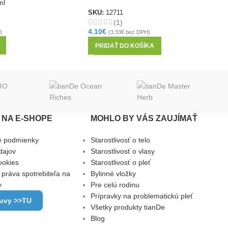
ml
SKU:
12711
(1)
4.10
€
)
(
3.33
€
bez DPH)
PRIDAŤ DO KOŠÍKA
NA E-SHOPE
MOHLO BY VÁS ZAUJÍMAŤ
é podmienky
Starostlivosť o telo
dajov
Starostlivosť o vlasy
ookies
Starostlivosť o pleť
 práva spotrebiteľa na
Bylinné vložky
y
Pre celú rodinu
Prípravky na problematickú pleť
luvy >>TU
Všetky produkty tianDe
Blog