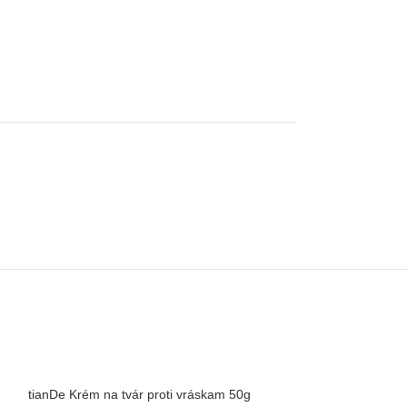
tianDe Maska na p
tianDe Krém na tvár proti vráskam 50g