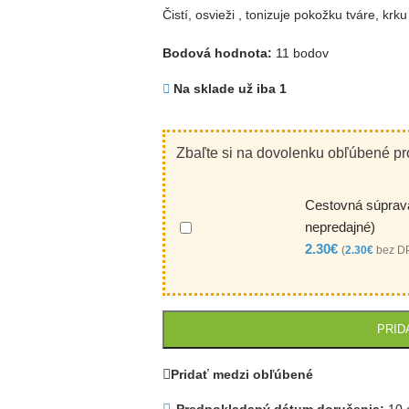
Čistí, osvieži , tonizuje pokožku tváre, krku
Bodová hodnota:
11 bodov
Na sklade už iba 1
Zbaľte si na dovolenku obľúbené pr
Cestovná súprava
nepredajné)
2.30
€
(
2.30
€
bez D
PRID
Pridať medzi obľúbené