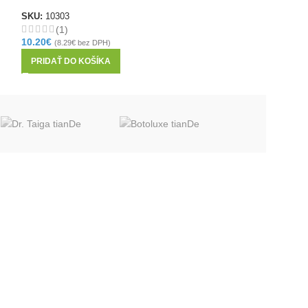
SKU:
54106
2.80
€
SKU:
10303
(
2.28
€
bez DP
(1)
PRIDAŤ DO KOŠ
10.20
€
(
8.29
€
bez DPH)
PRIDAŤ DO KOŠÍKA