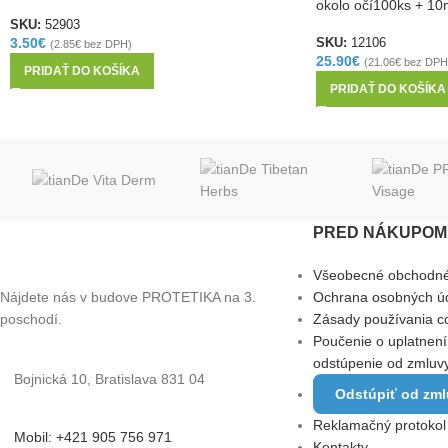
okolo očí100ks + 10
SKU:
52903
3.50
€
SKU:
12106
(
2.85
€
bez DPH)
25.90
€
(
21.06
€
bez DPH
PRIDAŤ DO KOŠÍKA
PRIDAŤ DO KOŠÍKA
PRED NÁKUPOM 
Všeobecné obchodn
Nájdete nás v budove PROTETIKA na 3.
Ochrana osobných ú
poschodí.
Zásady používania c
Poučenie o uplatnení
odstúpenie od zmluv
Bojnická 10, Bratislava 831 04
Odstúpiť od zm
Reklamačný protokol
Mobil: +421 905 756 971
Kontakty