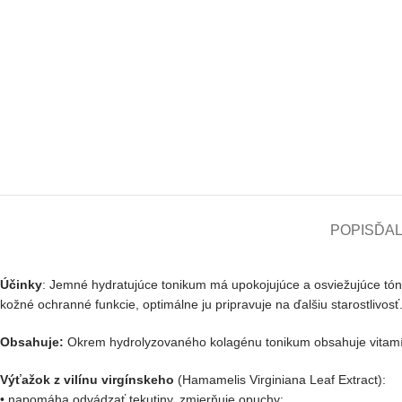
POPIS
ĎAL
Účinky
: Jemné hydratujúce tonikum má
upokojujúce
a
osviežujúce
tón
kožné
ochranné funkcie,
optimálne
ju
pripravuje
na ďalšiu starostlivosť
Obsahuje:
Okrem
hydrolyzovaného
kolagénu
tonikum
obsahuje
vitamí
Výťažok z
vilínu
virgínskeho
(
Hamamelis
Virginiana
Leaf
Extract
):
•
napomáha
odvádzať tekutiny, zmierňuje opuchy;