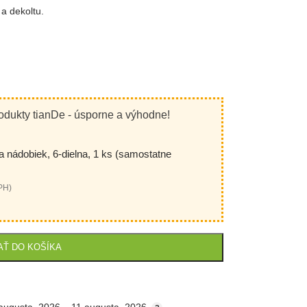
 a dekoltu.
odukty tianDe - úsporne a výhodne!
 nádobiek, 6-dielna, 1 ks (samostatne
PH)
AŤ DO KOŠÍKA