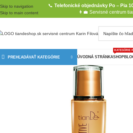
📞
Telefonické objednávky Po – Pia 10
Skip to navigation
👩‍💼
Servisné centrum ti
Skip to main content
KATEGÓRIE 
ÚVODNÁ STRÁNKA
SHOP
BLO
PREHĽADÁVAŤ KATEGÓRIE