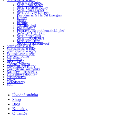
Séria s placentou
Séria Snail Secret
Séria Tibetské byliny
Séria Snake Factor
Séria Aktívny kolagén
Prírodná seria Herbal Energies
Krémy
Masky
Peeling
Čistenie pleti
Pre mladých
Prípravky na problematickú pleť
Séria BOTOLUXE
Séria FreshClick
Séria FUCOIDAN
Séria Vita Derm
Špeciálna starostlivosť
Starostlivosť o telo
Starostlivosť o ruky
Starostlivosť o nohy
Fytonáplaste a gély
Pre celú rodinu
Pre mužov
BIO – EKO
Osobná hygiena
Dovolenkové HITY
Dekoratívna kozmetika
Katalógy a prospekty
Potravinové doplnky
Príslušenstvo
Detox
Dezodoranty
Soli
Úvodná stránka
Shop
Blog
Kontakty
O tianDe