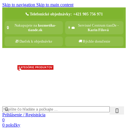
Skip to navigation
Skip to main content
📞
Telefonické objednávky: +421 905 756 971
Nakupujete na
kozmetika-
Servisné Centrum tianDe -
🔒
👩‍💼
tiande.sk
Karin Filová
🎁
Darček k objednávke
🚚
Rýchle doručenie
KATEGÓRIE PRODUKTOV
Prihlásenie / Registrácia
0
0
položky