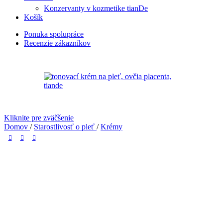
Konzervanty v kozmetike tianDe
Košík
Ponuka spolupráce
Recenzie zákazníkov
Kliknite pre zväčšenie
Domov
/
Starostlivosť o pleť
/
Krémy
tianDe Tónovací krém na pleť 50g
(
1
recenzia zákazníka)
10.20
€
Obsahuje biologické zložky na báze extraktu z placenty, prírodných
aminokyselín a má vysoko hydratačné zložky.