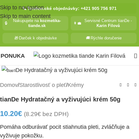
Skip to navigation
📞
Telefonické objednávky: +421 905 756 971
Skip to main content
Nakupujete na
kozmetika-
Servisné Centrum tianDe -
🔒
👩‍💼
tiande.sk
Karin Filová
🎁
Darček k objednávke
🚚
Rýchle doručenie
PONUKA
Kliknite pre zväčšenie
Domov
/
Starostlivosť o pleť
/
Krémy
tianDe Hydratačný a vyživujúci krém 50g
10.20
€
(
8.29
€
bez DPH)
Pomáha odburávať pocit stiahnutia pleti, zvláčňuje a
vyživuje pokožku.