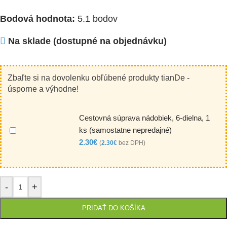
Bodová hodnota:
5.1 bodov
Na sklade (dostupné na objednávku)
Zbaľte si na dovolenku obľúbené produkty tianDe -
úsporne a výhodne!
Cestovná súprava nádobiek, 6-dielna, 1
ks (samostatne nepredajné)
2.30
€
(
2.30
€
bez DPH)
-
+
PRIDAŤ DO KOŠÍKA