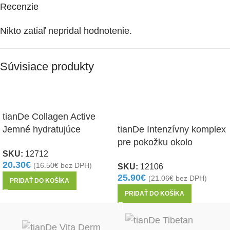
Recenzie
Nikto zatiaľ nepridal hodnotenie.
Súvisiace produkty
tianDe Collagen Active
Jemné hydratujúce
tianDe Intenzívny komplex
tonikum 150ml
pre pokožku okolo
SKU:
12712
očí100ks + 10ml
20.30
€
(
16.50
€
bez DPH)
SKU:
12106
25.90
€
(
21.06
€
bez DPH)
PRIDAŤ DO KOŠÍKA
PRIDAŤ DO KOŠÍKA