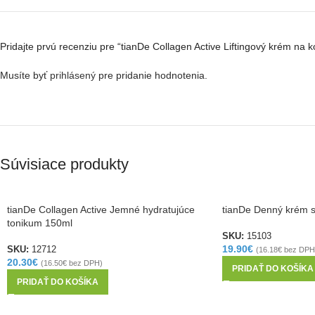
Pridajte prvú recenziu pre “tianDe Collagen Active Liftingový krém na k
Musíte byť
prihlásený
pre pridanie hodnotenia.
Súvisiace produkty
tianDe Collagen Active Jemné hydratujúce
tianDe Denný krém 
tonikum 150ml
SKU:
15103
19.90
€
SKU:
12712
(
16.18
€
bez DPH
20.30
€
(
16.50
€
bez DPH)
PRIDAŤ DO KOŠÍKA
PRIDAŤ DO KOŠÍKA