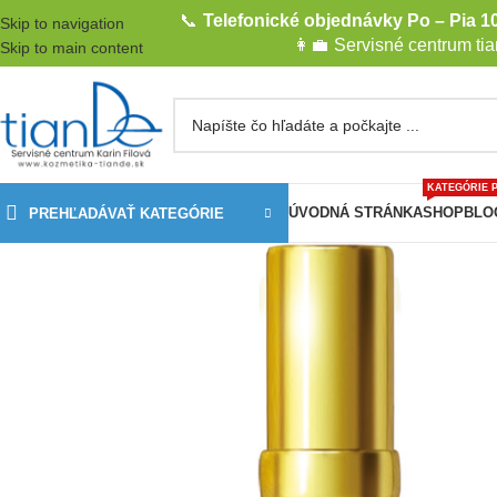
📞
Telefonické objednávky Po – Pia 10
Skip to navigation
👩‍💼
Servisné centrum ti
Skip to main content
KATEGÓRIE 
ÚVODNÁ STRÁNKA
SHOP
BLO
PREHĽADÁVAŤ KATEGÓRIE