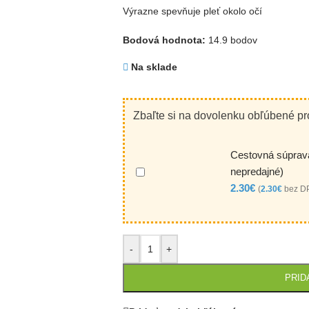
Výrazne spevňuje pleť okolo očí
Bodová hodnota:
14.9 bodov
Na sklade
Zbaľte si na dovolenku obľúbené pr
Cestovná súprava
nepredajné)
2.30
€
(
2.30
€
bez D
-
+
PRID