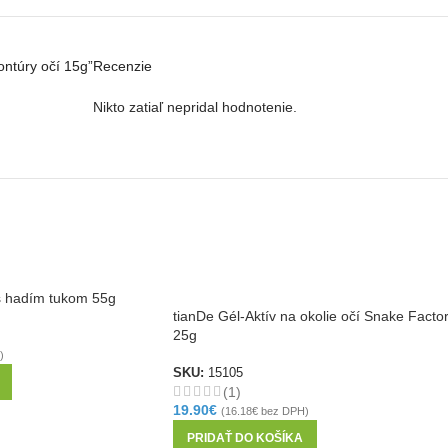
ontúry očí 15g”
Recenzie
Nikto zatiaľ nepridal hodnotenie.
s hadím tukom 55g
tianDe Gél-Aktív na okolie očí Snake Facto
25g
)
SKU:
15105
(1)
19.90
€
(
16.18
€
bez DPH)
PRIDAŤ DO KOŠÍKA