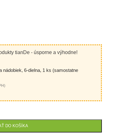
odukty tianDe - úsporne a výhodne!
 nádobiek, 6-dielna, 1 ks (samostatne
PH)
AŤ DO KOŠÍKA