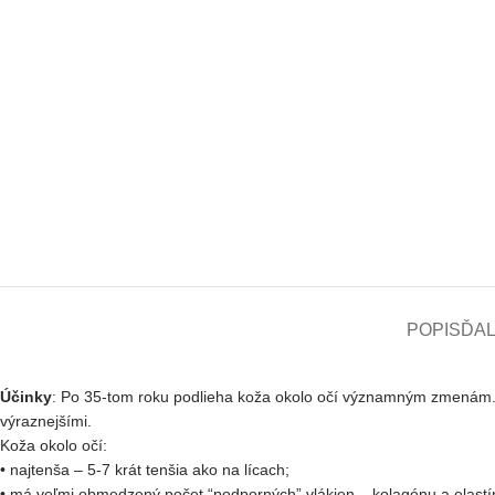
POPIS
ĎAL
Účinky
:
Po 35-tom roku podlieha koža okolo očí významným zmenám
výraznejšími.
Koža okolo očí:
• najtenša – 5-7 krát tenšia ako na lícach;
• má veľmi obmedzený počet “podporných” vlákien – kolagénu a elastí