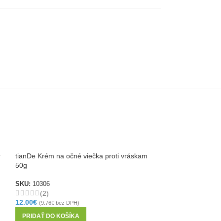
tianDe Pleťová m
r
tianDe Krém na očné viečka proti vráskam
50g
SKU:
54108
2.80
€
(
2.28
€
bez DP
SKU:
10306
PRIDAŤ DO KOŠ
(2)
12.00
€
(
9.76
€
bez DPH)
PRIDAŤ DO KOŠÍKA