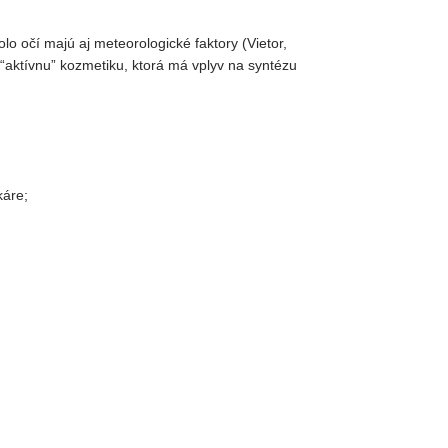
olo očí majú aj meteorologické faktory
(Vietor,
“aktívnu” kozmetiku, ktorá má vplyv na syntézu
káre;