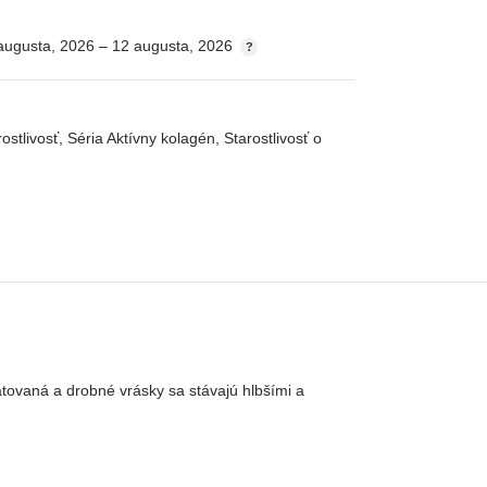
augusta, 2026 – 12 augusta, 2026
ostlivosť
,
Séria Aktívny kolagén
,
Starostlivosť o
ratovaná a drobné vrásky sa stávajú
hlbšími a