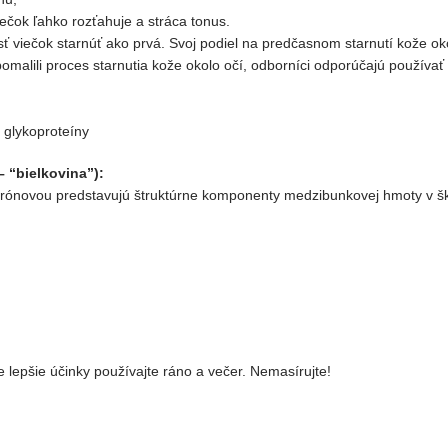
iečok ľahko
rozťahuje a stráca tonus.
asť viečok starnúť ako
prvá.
Svoj podiel na predčasnom starnutí kože ok
malili proces starnutia kože okolo očí, odborníci odporúčajú
používať 
 glykoproteíny
– “bielkovina”):
lurónovou
predstavujú štruktúrne komponenty medzibunkovej hmoty v š
;
e
lepšie účinky
používajte
ráno
a
večer
.
Nemasírujte!