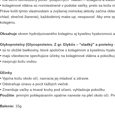
• kolagénové vlákna sú rozmiestnené v podobe sieťky, preto sa koža v
Práve kvôli týmto vlastnostiam a zvýšenej mimickej aktivity začína obl
chlad, slnečné žiarenie), každodenný make-up, nespavosť.
Aby sme spo
kolagénu.
Obsahuje
okrem hydrolyzovaného kolagénu aj kyselinu
hyaluronovú a
Glykoproteíny
(Glycoproteins. Z gr. Glykós – “sladký” a proteíny 
•
sú to zložité bielkoviny, ktoré spoločne s kolagénom a kyselinou hya
•
majú všeobecne spevňujúce účinky na kolagénové vlákna a pokožku
•
nasycujú kožu vodou.
Ú
činky
•
Vypína
kožu
okolo
očí, navracia jej mladosť a zdravie.
•
Odstraňuje
únavu
a pocit ťažkých viečok.
•
Zmenšuje
vačky
a
tmavé
kruhy
pod
očami
,
vyhladzuje
pokožku
.
Použitie
:
jemným
poklepávaním
opatrne
naneste
na
pleť
okolo
očí
.
Pr
Balenie:
15g