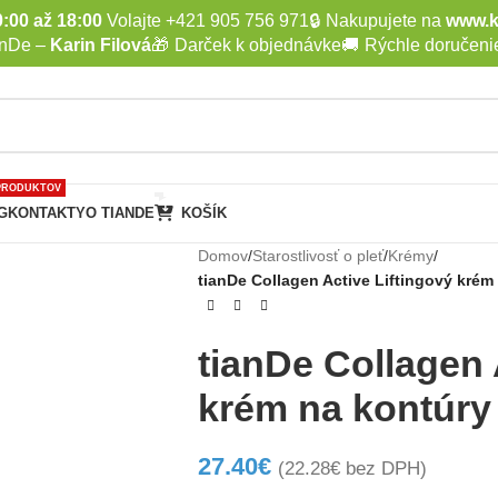
:00 až 18:00
Volajte +421 905 756 971
🔒
Nakupujete na
www.k
anDe –
Karin Filová
🎁
Darček k objednávke
🚚
Rýchle doručeni
PRODUKTOV
G
KONTAKTY
O TIANDE
KOŠÍK
Domov
/
Starostlivosť o pleť
/
Krémy
/
tianDe Collagen Active Liftingový krém
tianDe Collagen 
krém na kontúry
27.40
€
(
22.28
€
bez DPH)