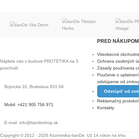
PRED NÁKUPOM 
Všeobecné obchodn
Nájdete nás v budove PROTETIKA na 3.
Ochrana osobných ú
poschodí.
Zásady používania c
Poučenie o uplatnení
odstúpenie od zmluv
Bojnická 10, Bratislava 831 04
Odstúpiť od zm
Reklamačný protokol
Mobil: +421 905 756 971
Kontakty
E-mail: info@tiandeshop.sk
Copyright © 2012 - 2026 Kozmetika-tianDe. Už 14 rokov na trhu.