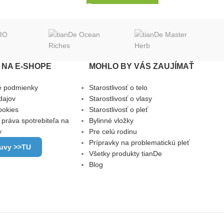
NA E-SHOPE
MOHLO BY VÁS ZAUJÍMAŤ
é podmienky
Starostlivosť o telo
dajov
Starostlivosť o vlasy
ookies
Starostlivosť o pleť
 práva spotrebiteľa na
Bylinné vložky
y
Pre celú rodinu
Prípravky na problematickú pleť
luvy >>TU
Všetky produkty tianDe
Blog