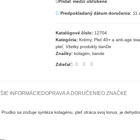
Pridať medzi obľúbené
Predpokladaný dátum doručenia:
11 
Katalógové číslo:
12704
Kategória:
Krémy
,
Pleť 40+ a anti-age star
pleť
,
Všetky produkty tianDe
Značky:
kolagén
,
tiande
Zdieľať:
ŠIE INFORMÁCIE
DOPRAVA A DORUČENIE
O ZNAČKE
.
Prudko sa znižuje syntéza
kolagénu, pleť stráca svoj tonus, je dehyd
nu;