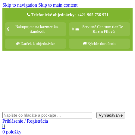
Skip to navigation
Skip to main content
📞
Telefonické objednávky: +421 905 756 971
Nakupujete na
kozmetika-
Servisné Centrum tianDe -
🔒
👩‍💼
tiande.sk
Karin Filová
🎁
Darček k objednávke
🚚
Rýchle doručenie
Vyhľadávanie
Prihlásenie / Registrácia
0
0
položky