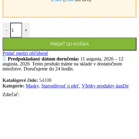
množstvo tianDe Pleťová maska Levanduľa 1ks
-
+
PRIDAŤ DO KOŠÍKA
Pridať medzi obľúbené
Predpokladaný dátum doručenia:
11 augusta, 2026 – 12
augusta, 2026
Tento produkt máme na sklade v dostatočnom
množstve. Doručujeme do 24 hodín.
Katalógové číslo:
54108
Kategórie:
Masky
,
Starostlivosť o pleť
,
Všetky produkty tianDe
Zdieľať: