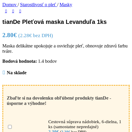
Domov
/
Starostlivosť o pleť
/
Masky
tianDe Pleťová maska Levanduľa 1ks
2.80
€
(
2.28
€
bez DPH)
Maska delikátne upokojuje a osviežuje pleť, obnovuje zdravú farbu
tváre.
Bodová hodnota:
1.4 bodov
Na sklade
Zbaľte si na dovolenku obľúbené produkty tianDe -
úsporne a výhodne!
Cestovná súprava nádobiek, 6-dielna, 1
ks (samostatne nepredajné)
2.30
€
(
2.30
€
bez DPH)