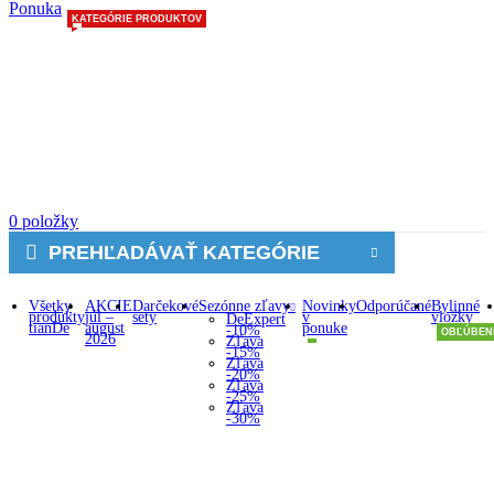
Ponuka
KATEGÓRIE PRODUKTOV
0
položky
PREHĽADÁVAŤ KATEGÓRIE
Všetky
AKCIE
Darčekové
Sezónne zľavy
Novinky
Odporúčané
Bylinné
produkty
júl –
sety
v
vložky
DeExpert
tianDe
august
ponuke
-10%
OBĽÚBEN
2026
Zľava
-15%
Zľava
-20%
Zľava
-25%
Zľava
-30%