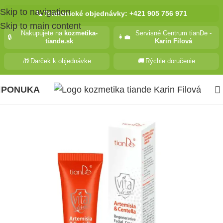
Skip to navigation
📞
Telefonické objednávky: +421 905 756 971
Skip to main content
Nakupujete na
kozmetika-
Servisné Centrum tianDe -
🔒
👩‍💼
tiande.sk
Karin Filová
🎁
Darček k objednávke
🚚
Rýchle doručenie
PONUKA