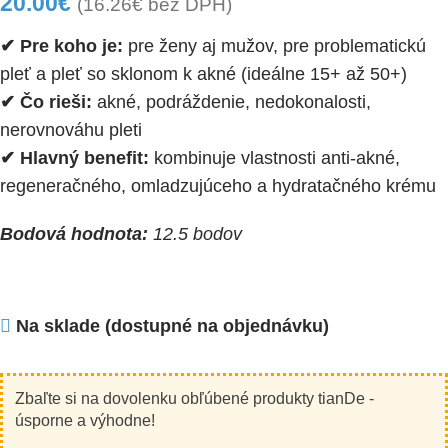
20.00
€
(
16.26
€
bez DPH)
✔ Pre koho je:
pre ženy aj mužov, pre problematickú
pleť a pleť so sklonom k akné (ideálne 15+ až 50+)
✔ Čo rieši:
akné, podráždenie, nedokonalosti,
nerovnováhu pleti
✔ Hlavný benefit:
kombinuje vlastnosti anti-akné,
regeneračného, ​​omladzujúceho a hydratačného krému
Bodová hodnota:
12.5 bodov
Na sklade (dostupné na objednávku)
Zbaľte si na dovolenku obľúbené produkty tianDe -
úsporne a výhodne!