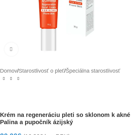
Kliknite pre zväčšenie
Domov
/
Starostlivosť o pleť
/
Špeciálna starostlivosť
Krém na regeneráciu pleti so sklonom k ​​akné
Palina a pupočník ázijský