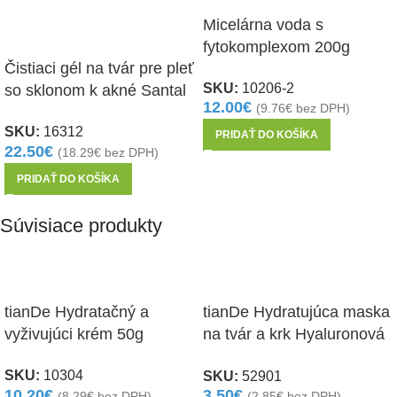
Micelárna voda s
fytokomplexom 200g
Čistiaci gél na tvár pre pleť
SKU:
10206-2
so sklonom k ​​akné Santal
12.00
€
(
9.76
€
bez DPH)
a Cu-chlorofyl
SKU:
16312
PRIDAŤ DO KOŠÍKA
22.50
€
(
18.29
€
bez DPH)
PRIDAŤ DO KOŠÍKA
Súvisiace produkty
tianDe Hydratačný a
tianDe Hydratujúca maska
vyživujúci krém 50g
na tvár a krk Hyaluronová
kyselina
SKU:
10304
SKU:
52901
10.20
€
3.50
€
(
8.29
€
bez DPH)
(
2.85
€
bez DPH)