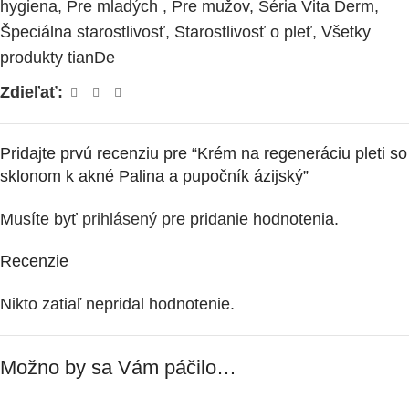
hygiena
,
Pre mladých
,
Pre mužov
,
Séria Vita Derm
,
Špeciálna starostlivosť
,
Starostlivosť o pleť
,
Všetky
produkty tianDe
Zdieľať:
Pridajte prvú recenziu pre “Krém na regeneráciu pleti so
sklonom k ​​akné Palina a pupočník ázijský”
Musíte byť
prihlásený
pre pridanie hodnotenia.
Recenzie
Nikto zatiaľ nepridal hodnotenie.
Možno by sa Vám páčilo…