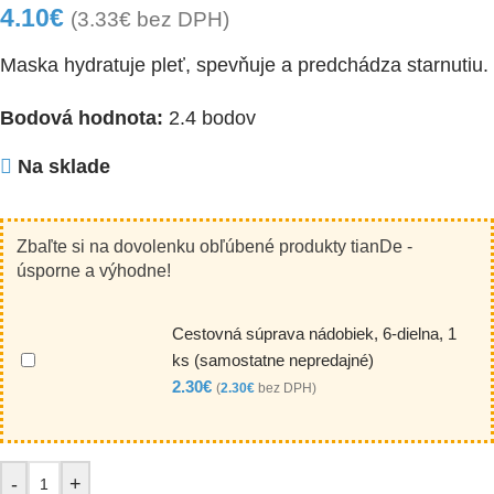
4.10
€
(
3.33
€
bez DPH)
Maska hydratuje pleť, spevňuje a predchádza starnutiu.
Bodová hodnota:
2.4 bodov
Na sklade
Zbaľte si na dovolenku obľúbené produkty tianDe -
úsporne a výhodne!
Cestovná súprava nádobiek, 6-dielna, 1
ks (samostatne nepredajné)
2.30
€
(
2.30
€
bez DPH)
-
+