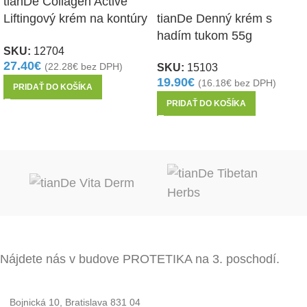
tianDe Collagen Active
tianDe Denný krém s
Liftingový krém na kontúry
hadím tukom 55g
očí 15g
SKU:
12704
27.40
€
SKU:
15103
(
22.28
€
bez DPH)
19.90
€
(
16.18
€
bez DPH)
PRIDAŤ DO KOŠÍKA
PRIDAŤ DO KOŠÍKA
Nájdete nás v budove PROTETIKA na 3. poschodí.
Bojnická 10, Bratislava 831 04