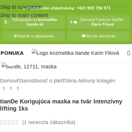
Skip to navigation
📞
Telefonické objednávky: +421 905 756 971
Skip to main content
Nakupujete na
kozmetika-
Servisné Centrum tianDe -
🔒
👩‍💼
tiande.sk
Karin Filová
🎁
Darček k objednávke
🚚
Rýchle doručenie
PONUKA
Kliknite pre zväčšenie
Domov
/
Starostlivosť o pleť
/
Séria Aktívny kolagén
tianDe Korigujúca maska na tvár Intenzívny
lifting 1ks
(
1
recenzia zákazníka)