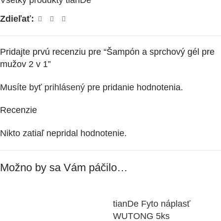
Všetky produkty tianDe
Zdieľať:
Pridajte prvú recenziu pre “Šampón a sprchový gél pre
mužov 2 v 1”
Musíte byť
prihlásený
pre pridanie hodnotenia.
Recenzie
Nikto zatiaľ nepridal hodnotenie.
Možno by sa Vám páčilo…
tianDe Fyto náplasť
WUTONG 5ks