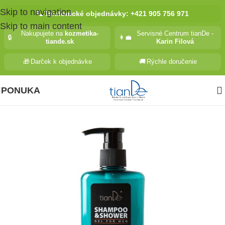
Skip to navigation
📞
Telefonické objednávky: +421 905 756 971
Skip to main content
Nakupujete na
kozmetika-
Servisné Centrum tianDe -
🔒
👩‍💼
tiande.sk
Karin Filová
🎁
Darček k objednávke
🚚
Rýchle doručenie
PONUKA