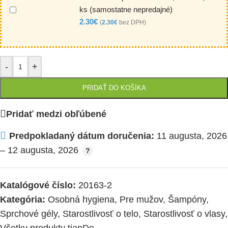
ks (samostatne nepredajné)
2.30
€
(
2.30
€
bez DPH)
-
+
PRIDAŤ DO KOŠÍKA
Pridať medzi obľúbené
Predpokladaný dátum doručenia:
11 augusta, 2026
– 12 augusta, 2026
Katalógové číslo:
20163-2
Kategória:
Osobná hygiena
,
Pre mužov
,
Šampóny
,
Sprchové gély
,
Starostlivosť o telo
,
Starostlivosť o vlasy
,