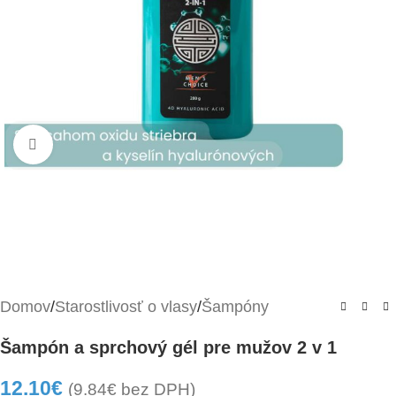
Kliknite pre zväčšenie
Domov
/
Starostlivosť o vlasy
/
Šampóny
Šampón a sprchový gél pre mužov 2 v 1
12.10
€
(
9.84
€
bez DPH)