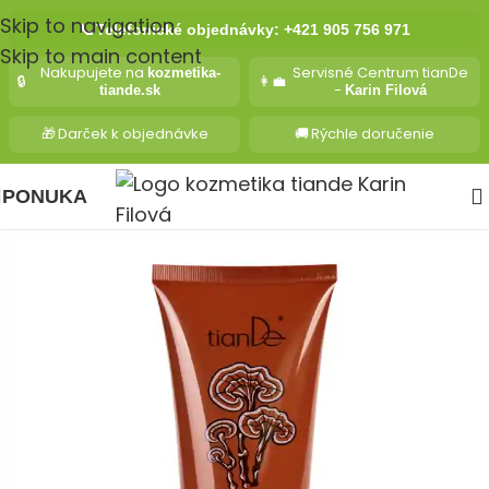
Skip to navigation
📞
Telefonické objednávky: +421 905 756 971
Skip to main content
Nakupujete na
Servisné Centrum tianDe
kozmetika-
🔒
👩‍💼
-
tiande.sk
Karin Filová
🎁
Darček k objednávke
🚚
Rýchle doručenie
PONUKA