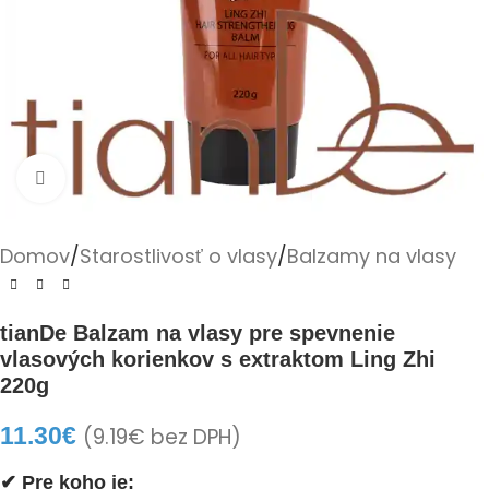
Kliknite pre zväčšenie
Domov
/
Starostlivosť o vlasy
/
Balzamy na vlasy
tianDe Balzam na vlasy pre spevnenie
vlasových korienkov s extraktom Ling Zhi
220g
11.30
€
(
9.19
€
bez DPH)
✔ Pre koho je: