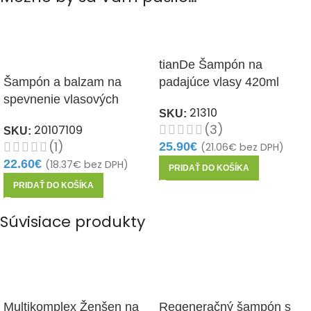
tianDe Šampón na
Šampón a balzam na
padajúce vlasy 420ml
spevnenie vlasových
21310
SKU:
korienkov Ling Zhi
(3)
20107109
SKU:
(1)
25.90
€
(
21.06
€
bez DPH)
22.60
€
(
18.37
€
bez DPH)
PRIDAŤ DO KOŠÍKA
PRIDAŤ DO KOŠÍKA
Súvisiace produkty
Multikomplex Ženšen na
Regeneračný šampón s