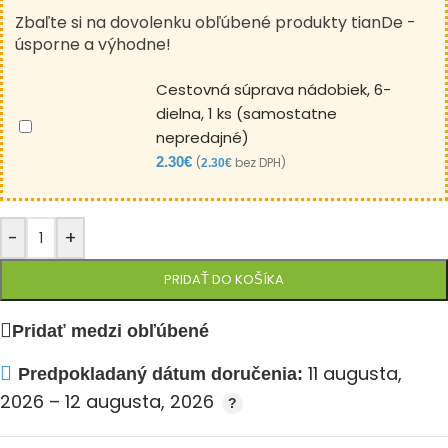
Zbaľte si na dovolenku obľúbené produkty tianDe -
úsporne a výhodne!
Cestovná súprava nádobiek, 6-
dielna, 1 ks (samostatne
nepredajné)
2.30
€
(
bez DPH)
2.30
€
-
+
PRIDAŤ DO KOŠÍKA
Pridať medzi obľúbené
11 augusta,
Predpokladaný dátum doručenia:
2026 – 12 augusta, 2026