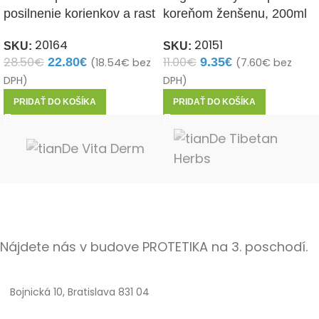
posilnenie korienkov a rast
koreňom ženšenu, 200ml
vlasov
20151
20164
SKU:
SKU:
11.00
€
28.50
€
9.35
€
22.80
€
(
7.60
€
bez
(
18.54
€
bez
DPH)
DPH)
PRIDAŤ DO KOŠÍKA
PRIDAŤ DO KOŠÍKA
Nájdete nás v budove PROTETIKA na 3. poschodí.
Bojnická 10, Bratislava 831 04