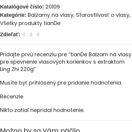
20109
Katalógové číslo:
Balzamy na vlasy
,
Starostlivosť o vlasy
,
Kategórie:
Všetky produkty tianDe
Zdieľať:
Pridajte prvú recenziu pre “tianDe Balzam na vlasy
pre spevnenie vlasových korienkov s extraktom
Ling Zhi 220g”
Musíte byť
prihlásený
pre pridanie hodnotenia.
Recenzie
Nikto zatiaľ nepridal hodnotenie.
Možno by sa Vám páčilo…