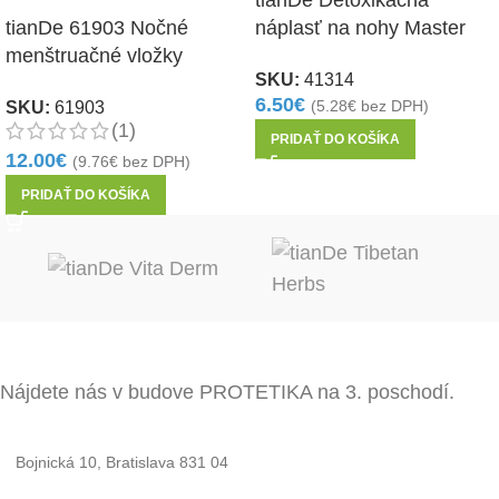
tianDe 61903 Nočné
náplasť na nohy Master
menštruačné vložky
Herb 2ks
SKU:
41314
Energia bylín 8ks
6.50
€
SKU:
61903
(
5.28
€
bez DPH)
(1)
PRIDAŤ DO KOŠÍKA
12.00
€
(
9.76
€
bez DPH)
PRIDAŤ DO KOŠÍKA
Nájdete nás v budove PROTETIKA na 3. poschodí.
Bojnická 10, Bratislava 831 04