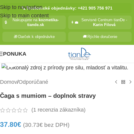
Skip to navigation
📞
Telefonické objednávky: +421 905 756 971
Skip to main content
Nakupujete na
kozmetika-
Servisné Centrum tianDe -
🔒
👩‍💼
tiande.sk
Karin Filová
🎁
Darček k objednávke
🚚
Rýchle doručenie
PONUKA
Kliknite pre zväčšenie
Domov
/
Odporúčané
Čaga s mumiom – doplnok stravy
(
1
recenzia zákazníka)
37.80
€
(
30.73
€
bez DPH)