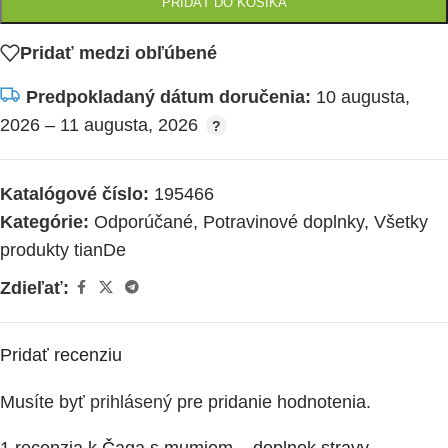
PRIDAŤ DO KOŠÍKA
Pridať medzi obľúbené
Predpokladaný dátum doručenia:
10 augusta,
2026 – 11 augusta, 2026
Katalógové číslo:
195466
Kategórie:
Odporúčané
,
Potravinové doplnky
,
Všetky
produkty tianDe
Zdieľať:
Pridať recenziu
Musíte byť
prihlásený
pre pridanie hodnotenia.
1 recenzia k
Čaga s mumiom – doplnok stravy