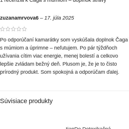
zuzanamrvova6
–
17. júla 2025
Po odporúčaní kamarátky som vyskúšala doplnok Čaga
s múmiom a úprimne – neľutujem. Po pár týždňoch
užívania cítim viac energie, menej bolestí a celkovo
lepšie zvládam bežný deň. Plusom je, že je to čisto
prírodný produkt. Som spokojná a odporúčam ďalej.
Súvisiace produkty
tianDe Detoxikačná