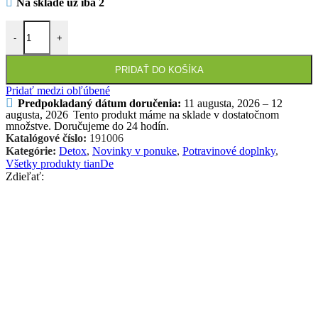
Na sklade už iba 2
množstvo Extrakt z jedľového ihličia so šípkovou a ríbezľovou šťavo
-
+
PRIDAŤ DO KOŠÍKA
Pridať medzi obľúbené
Predpokladaný dátum doručenia:
11 augusta, 2026 – 12
augusta, 2026
Tento produkt máme na sklade v dostatočnom
množstve. Doručujeme do 24 hodín.
Katalógové číslo:
191006
Kategórie:
Detox
,
Novinky v ponuke
,
Potravinové doplnky
,
Všetky produkty tianDe
Zdieľať: