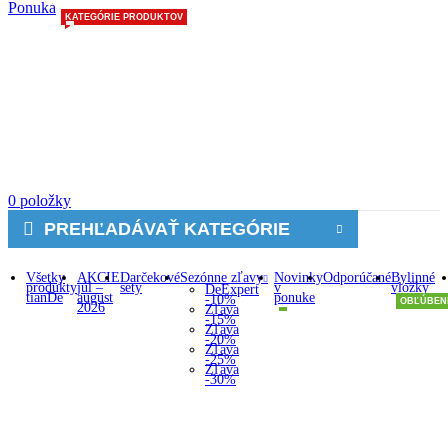
Ponuka
KATEGÓRIE PRODUKTOV
0
položky
PREHĽADÁVAŤ KATEGÓRIE
Všetky
AKCIE
Darčekové
Sezónne zľavy
Novinky
Odporúčané
Bylinné
produkty
júl –
sety
v
vložky
DeExpert
tianDe
august
ponuke
-10%
OBĽÚBEN
2026
Zľava
-15%
Zľava
-20%
Zľava
-25%
Zľava
-30%