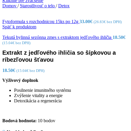
Kliknite pre zväčšenie
Domov
/
Starostlivosť o telo
/
Detox
Fytoformula s rozchodnicou 15ks po 12g
33.00
€
(
26.83
€
bez DPH)
Späť k produktom
Tekutá bylinná sezónna zmes s extraktom jedľového ihličia
18.50
€
(
15.04
€
bez DPH)
Extrakt z jedľového ihličia so šípkovou a
ríbezľovou šťavou
18.50
€
(
15.04
€
bez DPH)
Výživový doplnok
Posilnenie imunitného systému
Zvýšenie vitality a energie
Detoxikácia a regenerácia
Bodová hodnota:
10 bodov