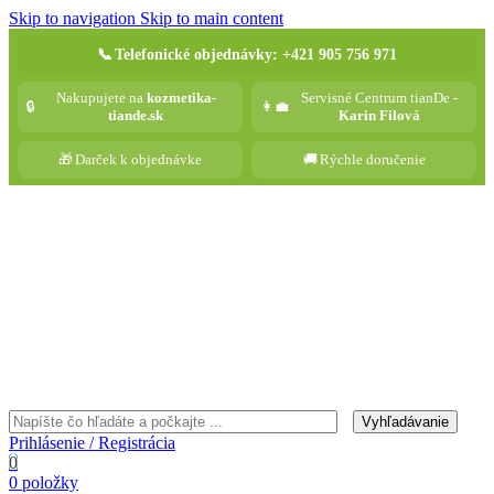
Skip to navigation
Skip to main content
📞
Telefonické objednávky: +421 905 756 971
Nakupujete na
kozmetika-
Servisné Centrum tianDe -
🔒
👩‍💼
tiande.sk
Karin Filová
🎁
Darček k objednávke
🚚
Rýchle doručenie
Vyhľadávanie
Prihlásenie / Registrácia
0
0
položky