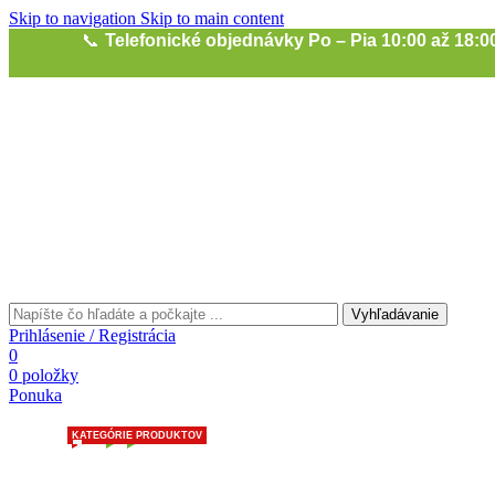
Skip to navigation
Skip to main content
📞
Telefonické objednávky Po – Pia 10:00 až 18:0
Vyhľadávanie
Prihlásenie / Registrácia
0
0
položky
Ponuka
KATEGÓRIE PRODUKTOV
OBĽÚBENÉ