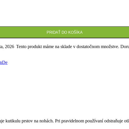
PRIDAŤ DO KOŠÍKA
ta, 2026
Tento produkt máme na sklade v dostatočnom množstve. Dor
anDe
e kutikulu prstov na nohách. Pri pravidelnom používaní odstraňuje otl