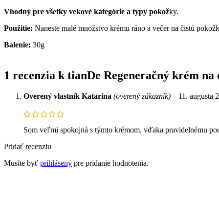
Vhodný pre všetky vekové kategórie a typy pokož
ky.
Použitie:
Naneste malé množstvo krému ráno a večer na čistú pokožku
Balenie:
30g
1 recenzia k
tianDe Regeneračný krém na 
Overený vlastník
Katarína
(overený zákazník)
–
11. augusta 
Som veľmi spokojná s týmto krémom, vďaka pravidelnému použ
Pridať recenziu
Musíte byť
prihlásený
pre pridanie hodnotenia.