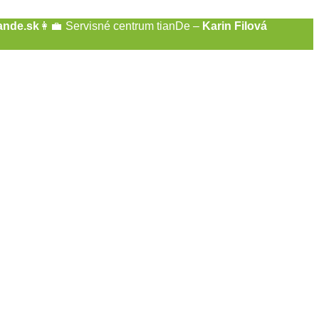
ande.sk
👩‍💼
Servisné centrum tianDe –
Karin Filová