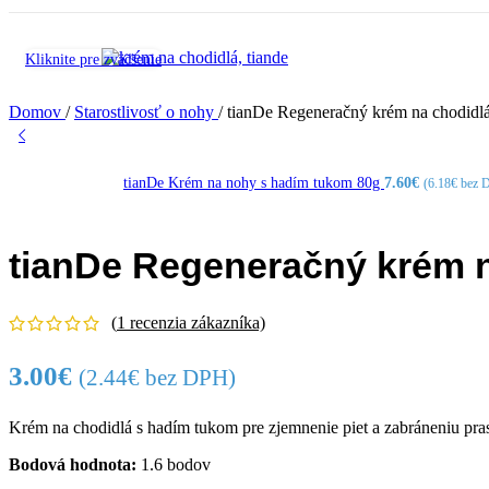
Kliknite pre zväčšenie
Domov
/
Starostlivosť o nohy
/
tianDe Regeneračný krém na chodidl
tianDe Krém na nohy s hadím tukom 80g
7.60
€
(
6.18
€
bez 
tianDe Regeneračný krém n
(
1
recenzia zákazníka)
3.00
€
(
2.44
€
bez DPH)
Krém na chodidlá s hadím tukom pre zjemnenie piet a zabráneniu pra
Bodová hodnota:
1.6 bodov