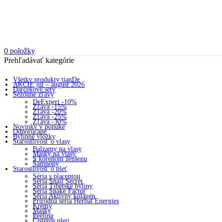
0
položky
Prehľadávať kategórie
Všetky produkty tianDe
AKCIE júl – august 2026
Darčekové sety
Sezónne zľavy
DeExpert -10%
Zľava -15%
Zľava -20%
Zľava -25%
Zľava -30%
Novinky v ponuke
Odporúčané
Bylinné vložky
Starostlivosť o vlasy
Balzamy na vlasy
Masky na vlasy
S koreňom ženšenu
Šampóny
Starostlivosť o pleť
Séria s placentou
Séria Snail Secret
Séria Tibetské byliny
Séria Snake Factor
Séria Aktívny kolagén
Prírodná seria Herbal Energies
Krémy
Masky
Peeling
Čistenie pleti