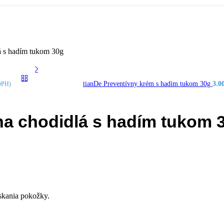
á s hadím tukom 30g
tianDe Preventívny krém s hadím tukom 30g
3.0
DPH)
a chodidlá s hadím tukom 
skania pokožky.