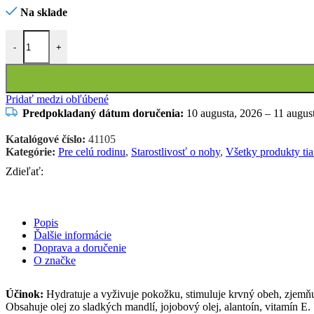
Na sklade
množstvo tianDe Regeneračný krém na chodidlá s hadím tukom 30g
-
+
Pridať medzi obľúbené
Predpokladaný dátum doručenia:
10 augusta, 2026 – 11 augus
Katalógové číslo:
41105
Kategórie:
Pre celú rodinu
,
Starostlivosť o nohy
,
Všetky produkty ti
Zdieľať:
Popis
Ďalšie informácie
Doprava a doručenie
O značke
Účinok:
Hydratuje a vyživuje pokožku, stimuluje krvný obeh, zjemňuj
Obsahuje olej zo sladkých mandlí, jojobový olej, alantoín, vitamín Е.