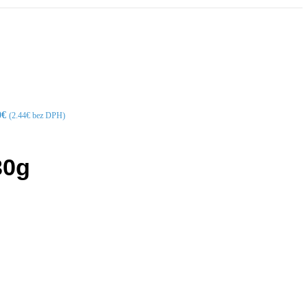
0
€
(
2.44
€
bez DPH)
30g