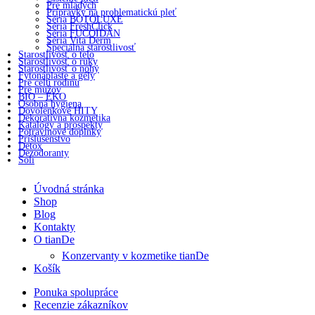
Pre mladých
Prípravky na problematickú pleť
Séria BOTOLUXE
Séria FreshClick
Séria FUCOIDAN
Séria Vita Derm
Špeciálna starostlivosť
Starostlivosť o telo
Starostlivosť o ruky
Starostlivosť o nohy
Fytonáplaste a gély
Pre celú rodinu
Pre mužov
BIO – EKO
Osobná hygiena
Dovolenkové HITY
Dekoratívna kozmetika
Katalógy a prospekty
Potravinové doplnky
Príslušenstvo
Detox
Dezodoranty
Soli
Úvodná stránka
Shop
Blog
Kontakty
O tianDe
Konzervanty v kozmetike tianDe
Košík
Ponuka spolupráce
Recenzie zákazníkov