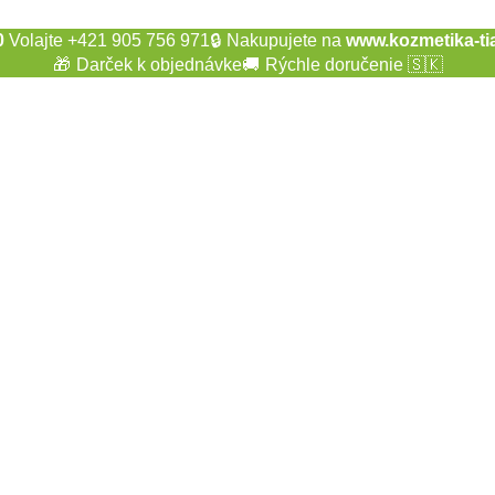
0
Volajte +421 905 756 971
🔒
Nakupujete na
www.kozmetika-ti
🎁
Darček k objednávke
🚚
Rýchle doručenie 🇸🇰