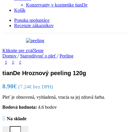
Konzervanty v kozmetike tianDe
Košík
Ponuka spolupráce
Recenzie zákazníkov
Kliknite pre zväčšenie
Domov
/
Starostlivosť o pleť
/
Peeling
tianDe Hroznový peeling 120g
8.90
€
(
7.24
€
bez DPH)
Pleť je obnovená, vyhladená, vracia sa jej zdravá farba.
Bodová hodnota:
4.6 bodov
Na sklade
množstvo tianDe Hroznový peeling 120g