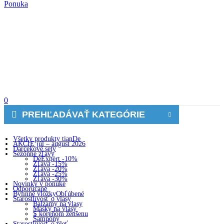
Ponuka
0
PREHĽADÁVAŤ KATEGÓRIE
Všetky produkty tianDe
AKCIE júl – august 2026
Darčekové sety
Sezónne zľavy
DeExpert -10%
Zľava -15%
Zľava -20%
Zľava -25%
Zľava -30%
Novinky v ponuke
Odporúčané
Bylinné vložky
Obľúbené
Starostlivosť o vlasy
Balzamy na vlasy
Masky na vlasy
S koreňom ženšenu
Šampóny
Starostlivosť o pleť