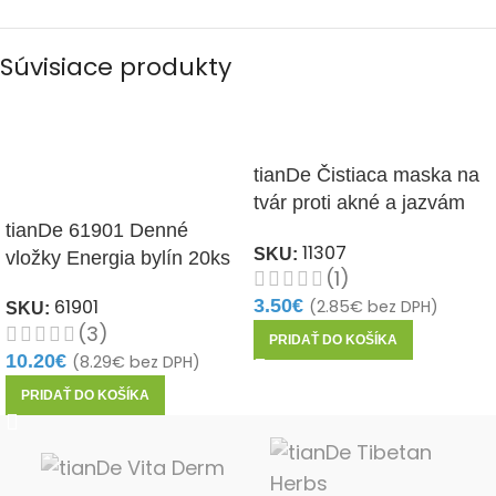
Súvisiace produkty
tianDe Čistiaca maska na
tvár proti akné a jazvám
tianDe 61901 Denné
1ks
11307
SKU:
vložky Energia bylín 20ks
(1)
61901
3.50
€
(
2.85
€
bez DPH)
SKU:
(3)
PRIDAŤ DO KOŠÍKA
10.20
€
(
8.29
€
bez DPH)
PRIDAŤ DO KOŠÍKA