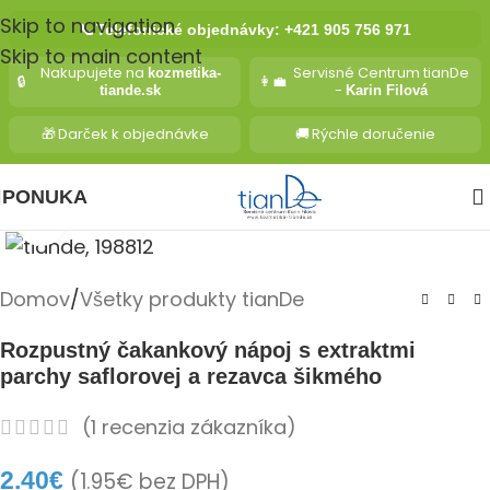
Skip to navigation
📞
Telefonické objednávky: +421 905 756 971
Skip to main content
Nakupujete na
Servisné Centrum tianDe
kozmetika-
🔒
👩‍💼
-
tiande.sk
Karin Filová
🎁
Darček k objednávke
🚚
Rýchle doručenie
PONUKA
Kliknite pre zväčšenie
Domov
/
Všetky produkty tianDe
Rozpustný čakankový nápoj s extraktmi
parchy saflorovej a rezavca šikmého
(
1
recenzia zákazníka)
2.40
€
(
1.95
€
bez DPH)