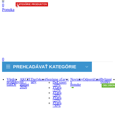
0
0
KATEGÓRIE PRODUKTOV
Ponuka
0
PREHĽADÁVAŤ KATEGÓRIE
Všetky
AKCIE
Darčekové
Sezónne zľavy
Novinky
Odporúčané
Bylinné
produkty
júl –
sety
v
vložky
DeExpert
tianDe
august
ponuke
-10%
OBĽÚBEN
2026
Zľava
-15%
Zľava
-20%
Zľava
-25%
Zľava
-30%