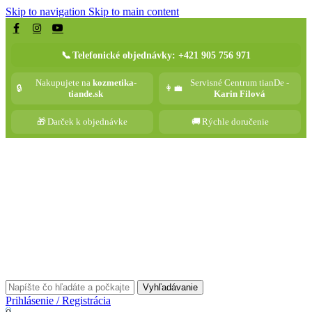
Skip to navigation
Skip to main content
📞
Telefonické objednávky: +421 905 756 971
Nakupujete na
kozmetika-
Servisné Centrum tianDe -
🔒
👩‍💼
tiande.sk
Karin Filová
🎁
Darček k objednávke
🚚
Rýchle doručenie
Vyhľadávanie
Prihlásenie / Registrácia