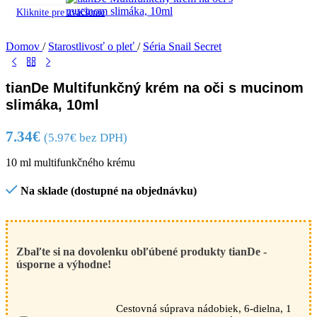
Kliknite pre zväčšenie
Domov
/
Starostlivosť o pleť
/
Séria Snail Secret
tianDe Multifunkčný krém na oči s mucinom
slimáka, 10ml
7.34
€
(
5.97
€
bez DPH)
10 ml multifunkčného krému
Na sklade (dostupné na objednávku)
Zbaľte si na dovolenku obľúbené produkty tianDe -
úsporne a výhodne!
Cestovná súprava nádobiek, 6-dielna, 1