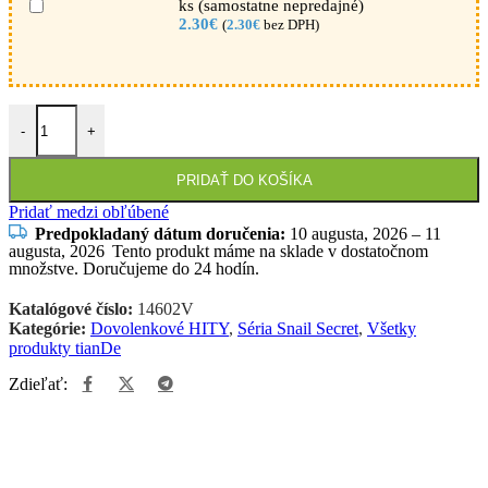
ks (samostatne nepredajné)
2.30
€
(
2.30
€
bez DPH)
množstvo tianDe Multifunkčný krém na oči s mucinom slimáka, 10ml
-
+
PRIDAŤ DO KOŠÍKA
Pridať medzi obľúbené
Predpokladaný dátum doručenia:
10 augusta, 2026 – 11
augusta, 2026
Tento produkt máme na sklade v dostatočnom
množstve. Doručujeme do 24 hodín.
Katalógové číslo:
14602V
Kategórie:
Dovolenkové HITY
,
Séria Snail Secret
,
Všetky
produkty tianDe
Zdieľať: