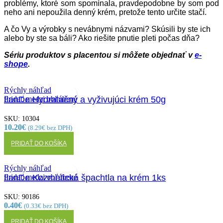
vybrať
problémy, ktoré som spomínala, pravdepodobne by som pod
na
neho ani nepoužila denný krém, pretože tento určite stačí.
stránke
produktu.
A čo Vy a výrobky s nevábnymi názvami? Skúsili by ste ich
alebo by ste sa báli? Ako riešite pnutie pleti počas dňa?
Sériu produktov s placentou si môžete objednať v
e-
shope
.
Rýchly náhľad
Pridať medzi obľúbené
tianDe Hydratačný a vyživujúci krém 50g
SKU:
10304
10.20
€
(
8.29
€
bez DPH)
PRIDAŤ DO KOŠÍKA
Rýchly náhľad
Pridať medzi obľúbené
tianDe Kozmetická špachtla na krém 1ks
SKU:
90186
0.40
€
(
0.33
€
bez DPH)
PRIDAŤ DO KOŠÍKA