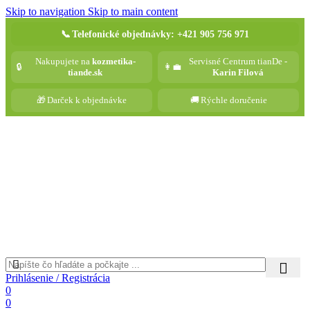
Skip to navigation
Skip to main content
📞
Telefonické objednávky: +421 905 756 971
Nakupujete na
kozmetika-
Servisné Centrum tianDe -
🔒
👩‍💼
tiande.sk
Karin Filová
🎁
Darček k objednávke
🚚
Rýchle doručenie
Prihlásenie / Registrácia
0
0