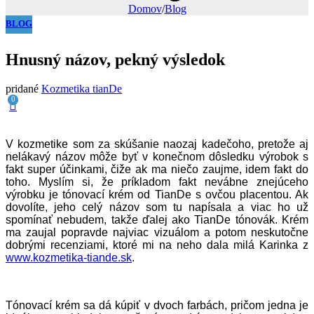
Domov
/
Blog
BLOG
Hnusný názov, pekný výsledok
pridané
Kozmetika tianDe
0
V kozmetike som za skúšanie naozaj kadečoho, pretože aj
nelákavý názov môže byť v konečnom dôsledku výrobok s
fakt super účinkami, čiže ak ma niečo zaujme, idem fakt do
toho. Myslím si, že príkladom fakt nevábne znejúceho
výrobku je tónovací krém od TianDe s ovčou placentou. Ak
dovolíte, jeho celý názov som tu napísala a viac ho už
spomínať nebudem, takže ďalej ako TianDe tónovák. Krém
ma zaujal popravde najviac vizuálom a potom neskutočne
dobrými recenziami, ktoré mi na neho dala milá Karinka z
www.kozmetika-tiande.sk
.
Tónovací krém sa dá kúpiť v dvoch farbách, pričom jedna je