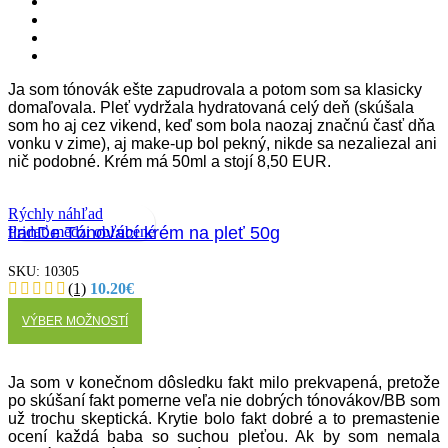
Ja som tónovák ešte zapudrovala a potom som sa klasicky
domaľovala. Pleť vydržala hydratovaná celý deň (skúšala
som ho aj cez vikend, keď som bola naozaj značnú časť dňa
vonku v zime), aj make-up bol pekný, nikde sa nezaliezal ani
nič podobné. Krém má 50ml a stojí 8,50 EUR.
Rýchly náhľad
Pridať medzi obľúbené
tianDe Tónovací krém na pleť 50g
SKU:
10305
(1)
10.20
€
Tento
VÝBER MOŽNOSTÍ
produkt
má
viacero
variantov.
Ja som v konečnom dôsledku fakt milo prekvapená, pretože
Možnosti
po skúšaní fakt pomerne veľa nie dobrých tónovákov/BB som
si
už trochu skeptická. Krytie bolo fakt dobré a to premastenie
môžete
ocení každá baba so suchou pleťou. Ak by som nemala