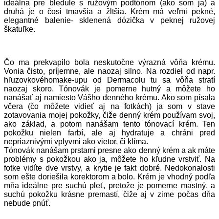
ideálna pre bledule s ružovým podtónom (ako som ja) a
druhá je o čosi tmavšia a žltšia. Krém má veľmi pekné,
elegantné balenie- sklenená dózička v peknej ružovej
škatuľke.
Čo ma prekvapilo bola neskutočne výrazná vôňa krému.
Vonia čisto, príjemne, ale naozaj silno. Na rozdiel od napr.
hľuzovkovéhomake-upu od Dermacolu tu sa vôňa stratí
naozaj skoro. Tónovák je pomerne hutný a môžete ho
nanášať aj namiesto Vášho denného krému. Ako som písala
včera (čo môžete vidieť aj na fotkách) ja som v stave
zotavovania mojej pokožky, čiže denný krém používam svoj,
ako základ, a potom nanášam tento tónovací krém. Ten
pokožku nielen farbí, ale aj hydratuje a chráni pred
nepriaznivými vplyvmi ako vietor, či klíma.
Tónovák nanášam prstami presne ako denný krém a ak máte
problémy s pokožkou ako ja, môžete ho kľudne vrstviť. Na
fotke vidíte dve vrstvy, a krytie je fakt dobré. Nedokonalosti
som ešte doriešila korektorom a bolo. Krém je vhodný podľa
mňa ideálne pre suchú pleť, pretože je pomerne mastný, a
suchú pokožku krásne premastí, čiže aj v zime počas dňa
nebude pnúť.