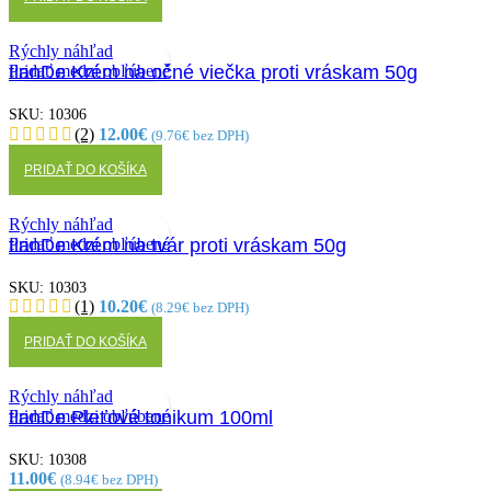
Rýchly náhľad
Pridať medzi obľúbené
tianDe Krém na očné viečka proti vráskam 50g
SKU:
10306
(2)
12.00
€
(
9.76
€
bez DPH)
PRIDAŤ DO KOŠÍKA
Rýchly náhľad
Pridať medzi obľúbené
tianDe Krém na tvár proti vráskam 50g
SKU:
10303
(1)
10.20
€
(
8.29
€
bez DPH)
PRIDAŤ DO KOŠÍKA
Rýchly náhľad
Pridať medzi obľúbené
tianDe Pleťové tonikum 100ml
SKU:
10308
11.00
€
(
8.94
€
bez DPH)