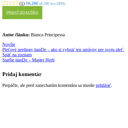
(1)
10.20
€
(
8.29
€
bez DPH)
PRIDAŤ DO KOŠÍKA
Autor článku:
Bianca Principessa
Novšie
Pleťové peelingy tianDe – ako si vybrať ten správny pre svoju pleť.
Späť na zoznam
Staršie
tianDe – Master Herb
Pridaj komentár
Prepáčte, ale pred zanechaním komentára sa musíte
prihlásiť
.