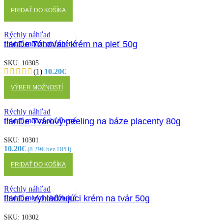
PRIDAŤ DO KOŠÍKA
Rýchly náhľad
Pridať medzi obľúbené
tianDe Tónovací krém na pleť 50g
SKU:
10305
(1)
10.20
€
Tento
VÝBER MOŽNOSTÍ
produkt
má
viacero
Rýchly náhľad
variantov.
Pridať medzi obľúbené
tianDe Tvárový peeling na báze placenty 80g
Možnosti
si
SKU:
10301
môžete
10.20
€
(
8.29
€
bez DPH)
vybrať
na
PRIDAŤ DO KOŠÍKA
stránke
produktu.
Rýchly náhľad
Pridať medzi obľúbené
tianDe Vyhladzujúci krém na tvár 50g
SKU:
10302