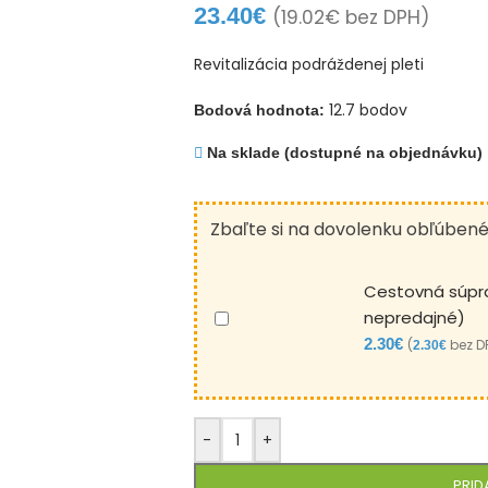
23.40
€
(
19.02
€
bez DPH)
Revitalizácia podráždenej pleti
12.7 bodov
Bodová hodnota:
Na sklade (dostupné na objednávku)
Zbaľte si na dovolenku obľúben
Cestovná súpra
nepredajné)
2.30
€
(
bez D
2.30
€
-
+
PRID