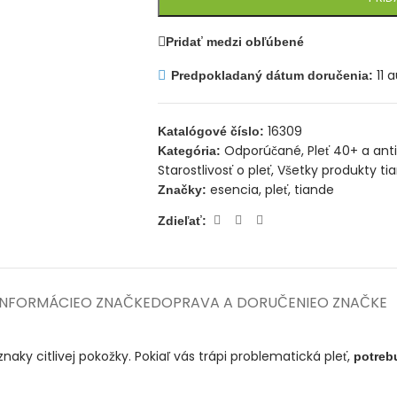
Pridať medzi obľúbené
11 
Predpokladaný dátum doručenia:
16309
Katalógové číslo:
Odporúčané
,
Pleť 40+ a ant
Kategória:
Starostlivosť o pleť
,
Všetky produkty ti
esencia
,
pleť
,
tiande
Značky:
Zdieľať:
INFORMÁCIE
O ZNAČKE
DOPRAVA A DORUČENIE
O ZNAČKE
naky citlivej pokožky. Pokiaľ vás trápi problematická pleť,
potrebu