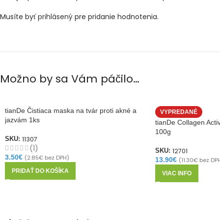
Musíte byť
prihlásený
pre pridanie hodnotenia.
Možno by sa Vám páčilo…
tianDe Čistiaca maska na tvár proti akné a
VYPREDANÉ
jazvám 1ks
tianDe Collagen Acti
100g
11307
SKU:
(1)
12701
SKU:
3.50
€
(
2.85
€
bez DPH)
13.90
€
(
11.30
€
bez DP
PRIDAŤ DO KOŠÍKA
VIAC INFO