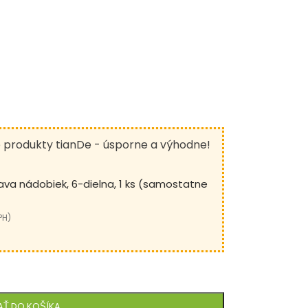
é produkty tianDe - úsporne a výhodne!
va nádobiek, 6-dielna, 1 ks (samostatne
PH)
AŤ DO KOŠÍKA