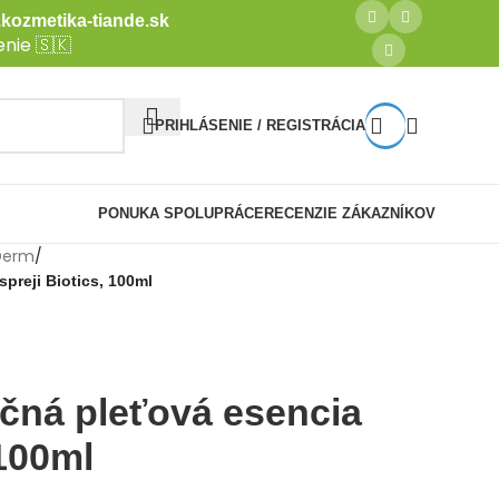
kozmetika-tiande.sk
nie 🇸🇰
PRIHLÁSENIE / REGISTRÁCIA
PONUKA SPOLUPRÁCE
RECENZIE ZÁKAZNÍKOV
 Derm
/
spreji Biotics, 100ml
ačná pleťová esencia
 100ml