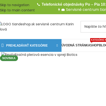
📞
Telefonické objednávky Po – Pia 10:
Skip to navigation
👩‍💼
Servisné centrum ti
Skip to main content
KATEGÓRIE 
ÚVODNÁ STRÁNKA
SHOP
BLO
PREHĽADÁVAŤ KATEGÓRIE
Kliknite pre zväčšenie
NOVINKA