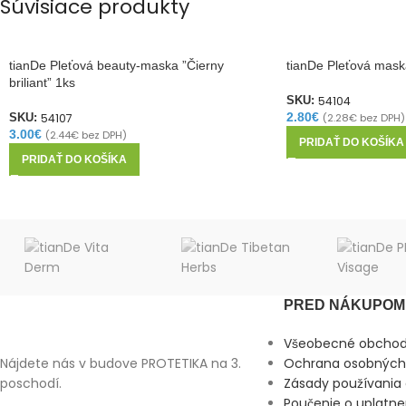
Súvisiace produkty
tianDe Pleťová beauty-maska ​​”Čierny
tianDe Pleťová mask
briliant” 1ks
54104
SKU:
2.80
€
54107
(
2.28
€
bez DPH)
SKU:
3.00
€
(
2.44
€
bez DPH)
PRIDAŤ DO KOŠÍKA
PRIDAŤ DO KOŠÍKA
PRED NÁKUPOM 
Všeobecné obcho
Nájdete nás v budove PROTETIKA na 3.
Ochrana osobných
poschodí.
Zásady používania 
Poučenie o uplatne