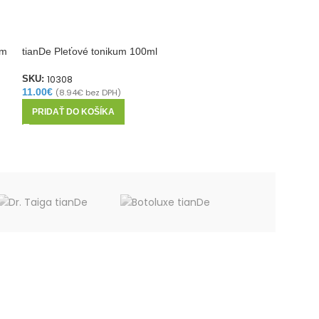
om
tianDe Pleťové tonikum 100ml
tianDe Spevňujúc
tvár a krk 100ml
10308
SKU:
11.00
€
(
8.94
€
bez DPH)
12705
SKU:
21.50
€
(
17.48
€
bez
PRIDAŤ DO KOŠÍKA
PRIDAŤ DO KOŠ