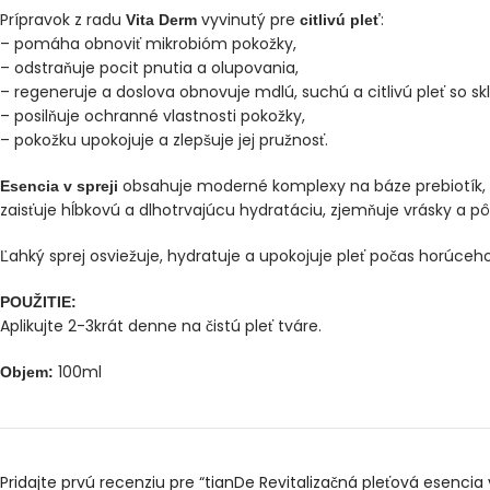
Prípravok z radu
vyvinutý pre
:
Vita Derm
citlivú pleť
– pomáha obnoviť mikrobióm pokožky,
– odstraňuje pocit pnutia a olupovania,
– regeneruje a doslova obnovuje mdlú, suchú a citlivú pleť so sk
– posilňuje ochranné vlastnosti pokožky,
– pokožku upokojuje a zlepšuje jej pružnosť.
obsahuje moderné komplexy na báze prebiotík, 
Esencia v spreji
zaisťuje hĺbkovú a dlhotrvajúcu hydratáciu, zjemňuje vrásky a pô
Ľahký sprej osviežuje, hydratuje a upokojuje pleť počas horúce
POUŽITIE:
Aplikujte 2-3krát denne na čistú pleť tváre.
100ml
Objem:
Pridajte prvú recenziu pre “tianDe Revitalizačná pleťová esencia v 