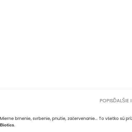
POPIS
ĎALŠIE 
Mierne brnenie, svrbenie, pnutie, začervenanie… To všetko sú príz
.
Biotics