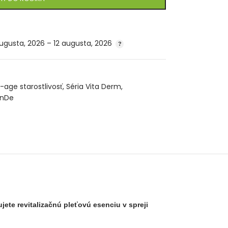
augusta, 2026 – 12 augusta, 2026
i-age starostlivosť
,
Séria Vita Derm
,
anDe
jete revitalizačnú pleťovú esenciu v spreji