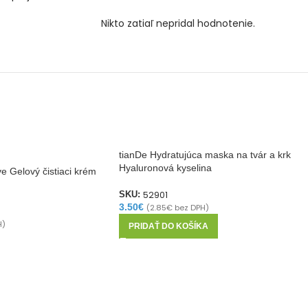
Nikto zatiaľ nepridal hodnotenie.
tianDe Hydratujúca maska na tvár a krk
Hyaluronová kyselina
ve Gelový čistiaci krém
52901
SKU:
3.50
€
(
2.85
€
bez DPH)
H)
PRIDAŤ DO KOŠÍKA