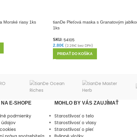
a Morské riasy 1ks
tianDe Pleťová maska s Granatovým jablk
1ks
54105
SKU:
2.80
€
(
2.28
€
bez DPH)
PRIDAŤ DO KOŠÍKA
NA E-SHOPE
MOHLO BY VÁS ZAUJÍMAŤ
dné podmienky
Starostlivosť o telo
 údajov
Starostlivosť o vlasy
cookies
Starostlivosť o pleť
ní práva spotrebiteľa
Bylinné vložky