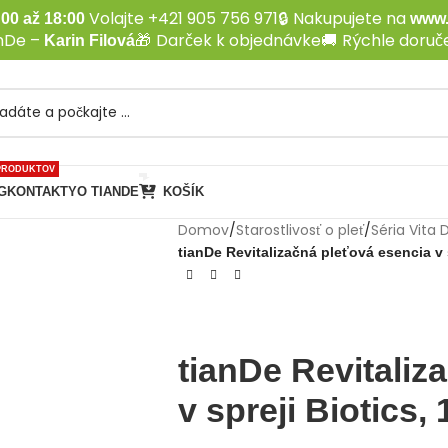
Volajte +421 905 756 971
🔒
Nakupujete na
00 až 18:00
www.
anDe –
🎁
Darček k objednávke
🚚
Rýchle doruče
Karin Filová
PRODUKTOV
G
KONTAKTY
O TIANDE
KOŠÍK
Domov
/
Starostlivosť o pleť
/
Séria Vita
tianDe Revitalizačná pleťová esencia v 
tianDe Revitaliz
v spreji Biotics,