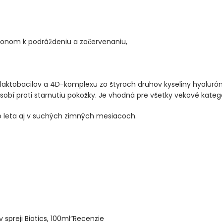
lonom k ​​podráždeniu a začervenaniu,
laktobacilov a 4D-komplexu zo štyroch druhov kyseliny hyaluró
sobí proti starnutiu pokožky. Je vhodná pre všetky vekové kategór
ho leta aj v suchých zimných mesiacoch.
spreji Biotics, 100ml”
Recenzie