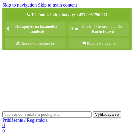
Skip to navigation
Skip to main content
📞
Telefonické objednávky: +421 905 756 971
Nakupujete na
kozmetika-
Servisné Centrum tianDe -
🔒
👩‍💼
tiande.sk
Karin Filová
🎁
Darček k objednávke
🚚
Rýchle doručenie
Vyhľadávanie
Prihlásenie / Registrácia
0
0