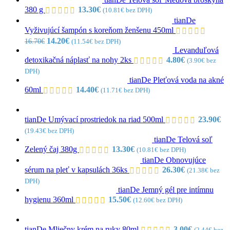
380 g
13.30
€
(
10.81
€
bez DPH)
tianDe
Vyživujúcí šampón s koreňom ženšenu 450ml
Pôvodná
Aktuálna
14.20
€
16.70
€
(
11.54
€
bez DPH)
cena
cena
Levanduľová
bola:
je:
detoxikačná náplasť na nohy 2ks
4.80
€
(
3.90
€
bez
16.70€.
14.20€.
DPH)
tianDe Pleťová voda na akné
60ml
14.40
€
(
11.71
€
bez DPH)
tianDe Umývací prostriedok na riad 500ml
23.90
€
(
19.43
€
bez DPH)
tianDe Telová soľ
Zelený čaj 380g
13.30
€
(
10.81
€
bez DPH)
tianDe Obnovujúce
sérum na pleť v kapsulách 36ks
26.30
€
(
21.38
€
bez
DPH)
tianDe Jemný gél pre intímnu
hygienu 360ml
15.50
€
(
12.60
€
bez DPH)
tianDe Mliečny krém na ruky 80ml
3.00
€
(
2.44
€
bez