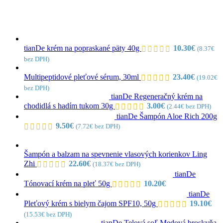
tianDe krém na popraskané päty 40g
10.30
€
(
8.37
€
bez DPH)
Multipeptidové pleťové sérum, 30ml
23.40
€
(
19.02
€
bez DPH)
tianDe Regeneračný krém na
chodidlá s hadím tukom 30g
3.00
€
(
2.44
€
bez DPH)
tianDe Šampón Aloe Rich 200g
9.50
€
(
7.72
€
bez DPH)
Šampón a balzam na spevnenie vlasových korienkov Ling
Zhi
22.60
€
(
18.37
€
bez DPH)
tianDe
Tónovací krém na pleť 50g
10.20
€
tianDe
Pleťový krém s bielym čajom SPF10, 50g
19.10
€
(
15.53
€
bez DPH)
tianDe Telová soľ Medová broskyňa