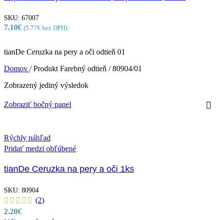
SKU:
67007
7.10
€
(
5.77
€
bez DPH)
tianDe Ceruzka na pery a oči odtieň 01
Domov
/
Produkt Farebný odtieň
/
80904/01
Zobrazený jediný výsledok
Zobraziť bočný panel
Rýchly náhľad
Pridať medzi obľúbené
tianDe Ceruzka na pery a oči 1ks
SKU:
80904
(2)
2.20
€