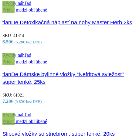
Rýchly náhľad
Pridať medzi obľúbené
tianDe Detoxikačná náplasť na nohy Master Herb 2ks
SKU:
41314
6.50
€
(
5.28
€
bez DPH)
Rýchly náhľad
Pridať medzi obľúbené
tianDe Dámske bylinné vložky “Nefritová sviežosť”,
super tenké, 25ks
SKU:
61921
7.20
€
(
5.85
€
bez DPH)
Rýchly náhľad
Pridať medzi obľúbené
Slipové vložky so striebrom, super tenké, 20ks