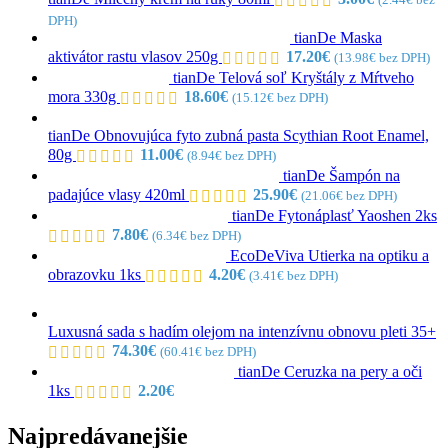
DPH)
tianDe Maska
aktivátor rastu vlasov 250g
17.20
€
(
13.98
€
bez DPH)
tianDe Telová soľ Kryštály z Mŕtveho
mora 330g
18.60
€
(
15.12
€
bez DPH)
tianDe Obnovujúca fyto zubná pasta Scythian Root Enamel,
80g
11.00
€
(
8.94
€
bez DPH)
tianDe Šampón na
padajúce vlasy 420ml
25.90
€
(
21.06
€
bez DPH)
tianDe Fytonáplasť Yaoshen 2ks
7.80
€
(
6.34
€
bez DPH)
EcoDeViva Utierka na optiku a
obrazovku 1ks
4.20
€
(
3.41
€
bez DPH)
Luxusná sada s hadím olejom na intenzívnu obnovu pleti 35+
74.30
€
(
60.41
€
bez DPH)
tianDe Ceruzka na pery a oči
1ks
2.20
€
Najpredávanejšie