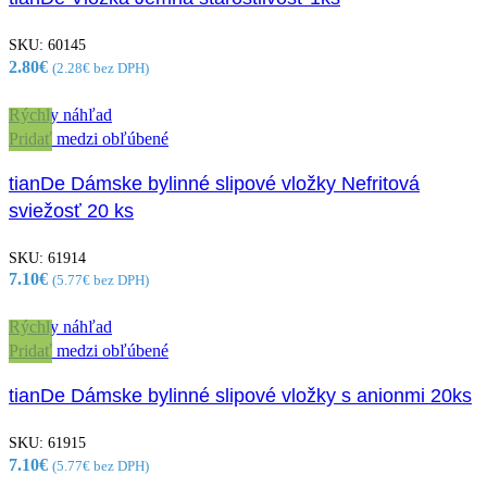
SKU:
60145
2.80
€
(
2.28
€
bez DPH)
Rýchly náhľad
Pridať medzi obľúbené
tianDe Dámske bylinné slipové vložky Nefritová
sviežosť 20 ks
SKU:
61914
7.10
€
(
5.77
€
bez DPH)
Rýchly náhľad
Pridať medzi obľúbené
tianDe Dámske bylinné slipové vložky s anionmi 20ks
SKU:
61915
7.10
€
(
5.77
€
bez DPH)