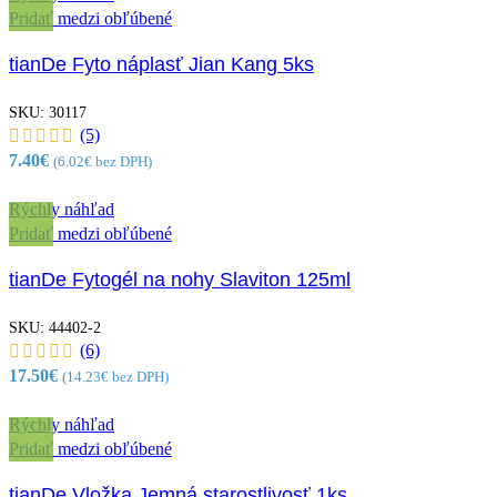
Pridať medzi obľúbené
tianDe Fyto náplasť Jian Kang 5ks
SKU:
30117
(5)
7.40
€
(
6.02
€
bez DPH)
Rýchly náhľad
Pridať medzi obľúbené
tianDe Fytogél na nohy Slaviton 125ml
SKU:
44402-2
(6)
17.50
€
(
14.23
€
bez DPH)
Rýchly náhľad
Pridať medzi obľúbené
tianDe Vložka Jemná starostlivosť 1ks