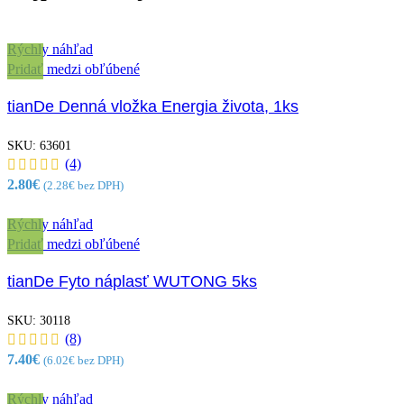
Rýchly náhľad
Pridať medzi obľúbené
tianDe Denná vložka Energia života, 1ks
SKU:
63601
(4)
2.80
€
(
2.28
€
bez DPH)
Rýchly náhľad
Pridať medzi obľúbené
tianDe Fyto náplasť WUTONG 5ks
SKU:
30118
(8)
7.40
€
(
6.02
€
bez DPH)
Rýchly náhľad