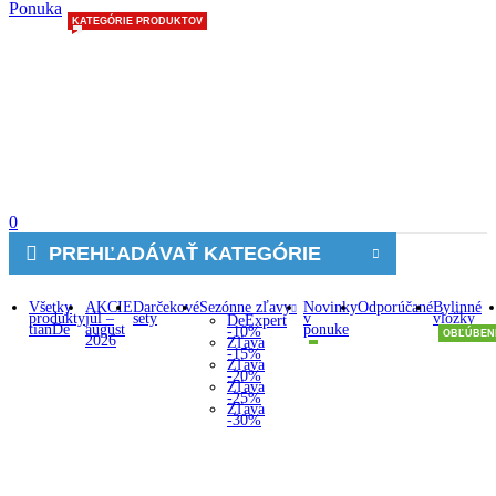
Ponuka
KATEGÓRIE PRODUKTOV
0
PREHĽADÁVAŤ KATEGÓRIE
Všetky
AKCIE
Darčekové
Sezónne zľavy
Novinky
Odporúčané
Bylinné
produkty
júl –
sety
v
vložky
DeExpert
tianDe
august
ponuke
-10%
OBĽÚBEN
2026
Zľava
-15%
Zľava
-20%
Zľava
-25%
Zľava
-30%