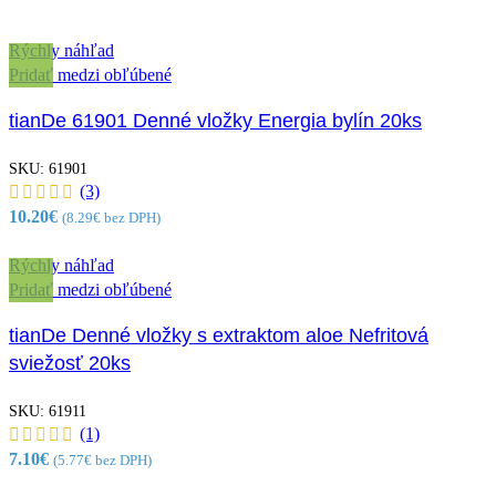
Rýchly náhľad
Pridať medzi obľúbené
tianDe 61901 Denné vložky Energia bylín 20ks
SKU:
61901
(3)
10.20
€
(
8.29
€
bez DPH)
Rýchly náhľad
Pridať medzi obľúbené
tianDe Denné vložky s extraktom aloe Nefritová
sviežosť 20ks
SKU:
61911
(1)
7.10
€
(
5.77
€
bez DPH)