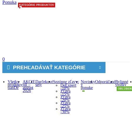
Ponuka
KATEGÓRIE PRODUKTOV
0
PREHĽADÁVAŤ KATEGÓRIE
Všetky
AKCIE
Darčekové
Sezónne zľavy
Novinky
Odporúčané
Bylinné
produkty
júl –
sety
v
vložky
DeExpert
tianDe
august
ponuke
-10%
OBĽÚBEN
2026
Zľava
-15%
Zľava
-20%
Zľava
-25%
Zľava
-30%