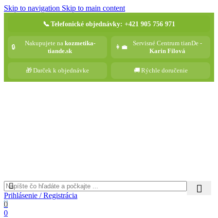
Skip to navigation
Skip to main content
📞
Telefonické objednávky: +421 905 756 971
Nakupujete na
kozmetika-
Servisné Centrum tianDe -
🔒
👩‍💼
tiande.sk
Karin Filová
🎁
Darček k objednávke
🚚
Rýchle doručenie
Prihlásenie / Registrácia
0
0