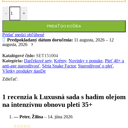
množstvo Luxusná sada s hadím olejom na intenzívnu obnovu pleti 3
-
+
PRIDAŤ DO KOŠÍKA
Pridať medzi obľúbené
Predpokladaný dátum doručenia:
11 augusta, 2026 – 12
augusta, 2026
Katalógové číslo:
SET151004
Kategória:
Darčekové sety
,
Krémy
,
Novinky v ponuke
,
Pleť 40+ a
anti-age starostlivosť
,
Séria Snake Factor
,
Starostlivosť o pleť
,
Všetky produkty tianDe
Zdieľať:
1 recenzia k
Luxusná sada s hadím olejom
na intenzívnu obnovu pleti 35+
— Peter, Žilina
–
14. júna 2026