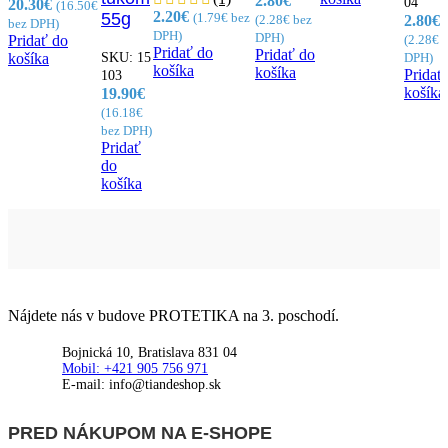
2.80
€
04
20.30
€
(
16.50
€
2.20
€
55g
(
1.79
€
bez
(
2.28
€
bez
2.80
€
bez DPH)
DPH)
DPH)
(
2.28
€
b
Pridať do
Pridať do
Pridať do
SKU:
15
DPH)
košíka
košíka
košíka
Pridať
103
košíka
19.90
€
(
16.18
€
bez DPH)
Pridať
do
košíka
Nájdete nás v budove PROTETIKA na 3. poschodí.
Bojnická 10, Bratislava 831 04
Mobil: +421 905 756 971
E-mail: info@tiandeshop.sk
PRED NÁKUPOM NA E-SHOPE