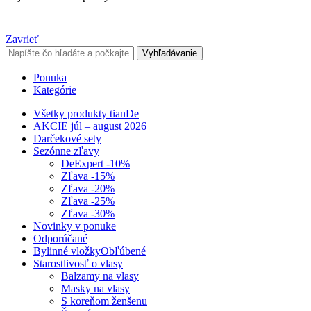
Zavrieť
Vyhľadávanie
Ponuka
Kategórie
Všetky produkty tianDe
AKCIE júl – august 2026
Darčekové sety
Sezónne zľavy
DeExpert -10%
Zľava -15%
Zľava -20%
Zľava -25%
Zľava -30%
Novinky v ponuke
Odporúčané
Bylinné vložky
Obľúbené
Starostlivosť o vlasy
Balzamy na vlasy
Masky na vlasy
S koreňom ženšenu