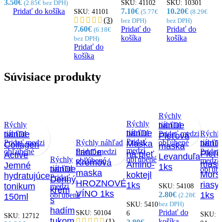
3.50
€
SKU:
41102
SKU:
10301
(
2.85
€
bez DPH)
Pridať do košíka
7.10
€
10.20
€
SKU:
41101
(
5.77
€
(
8.29
€
(3)
bez DPH)
bez DPH)
7.60
€
Pridať do
Pridať do
(
6.18
€
košíka
košíka
bez DPH)
Pridať do
košíka
Súvisiace produkty
Rýchly
Rýchly
Rýchly
náhľad
tianDe
náhľad
tianDe
náhľad
tianDe
Pridať medzi
Rýchl
Pleťová
Pridať
Pridať medzi
Rýchly náhľad
obľúbené
náhľa
tianD
Maska
Collagen
maska
medzi
obľúbené
Pridať medzi
tianDe
Pridať
Pleť
na pleť
Active
Levanduľa
Rýchly
obľúbené
obľúbené
medzi
Krémová
mask
Amino-
Jemné
1ks
náhľad
tianDe
obľúb
maska
Mors
koktejl
hydratujúce
Pridať
Denný
HROZNOVÉ
riasy
1ks
tonikum
medzi
SKU:
54108
krém
VÍNO 1ks
1ks
2.80
€
obľúbené
(
2.28
€
150ml
s
SKU:
5410
bez DPH)
hadím
Pridať do
SKU:
50104
6
SKU:
5
SKU:
12712
tukom
(1)
košíka