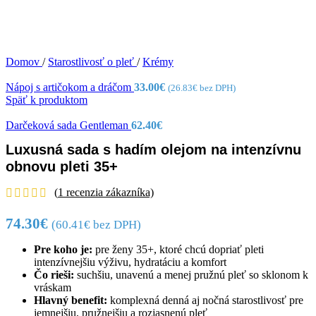
Domov
/
Starostlivosť o pleť
/
Krémy
Nápoj s artičokom a dráčom
33.00
€
(
26.83
€
bez DPH)
Späť k produktom
Darčeková sada Gentleman
62.40
€
Luxusná sada s hadím olejom na intenzívnu
obnovu pleti 35+
(
1
recenzia zákazníka)
74.30
€
(
60.41
€
bez DPH)
Pre koho je:
pre ženy 35+, ktoré chcú dopriať pleti
intenzívnejšiu výživu, hydratáciu a komfort
Čo rieši:
suchšiu, unavenú a menej pružnú pleť so sklonom k
vráskam
Hlavný benefit:
komplexná denná aj nočná starostlivosť pre
jemnejšiu, pružnejšiu a rozjasnenú pleť