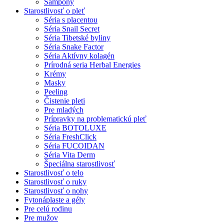
Šampóny
Starostlivosť o pleť
Séria s placentou
Séria Snail Secret
Séria Tibetské byliny
Séria Snake Factor
Séria Aktívny kolagén
Prírodná seria Herbal Energies
Krémy
Masky
Peeling
Čistenie pleti
Pre mladých
Prípravky na problematickú pleť
Séria BOTOLUXE
Séria FreshClick
Séria FUCOIDAN
Séria Vita Derm
Špeciálna starostlivosť
Starostlivosť o telo
Starostlivosť o ruky
Starostlivosť o nohy
Fytonáplaste a gély
Pre celú rodinu
Pre mužov