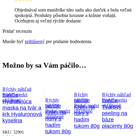
Objednával som manželke túto sadu ako darček a bola veľmi
spokojná. Produkty pôsobia luxusne a krásne voňajú.
Oceňujem aj veľmi rýchle dodanie
Pridať recenziu
Musíte byť
prihlásený
pre pridanie hodnotenia.
Možno by sa Vám páčilo…
Rýchly náhľad
Pridať medzi
tianDe
Rýchly
Rýchly náhľad
obľúbené
Rýchly
náhľad
tianDe
Pridať medzi
tianDe
Hydratujúca
náhľad
tianDe
Pridať medzi
obľúbené
Krém na
Tvárový
maska na tvár a
Pridať medzi
obľúbené
Krém na
ruky s
peeling na
krk Hyaluronová
obľúbené
nohy s
hadím
báze
kyselina
hadím
tukom 80g
placenty 80g
tukom 80g
SKU:
52901