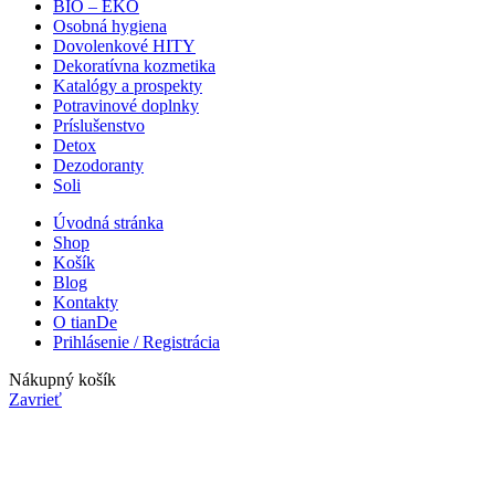
BIO – EKO
Osobná hygiena
Dovolenkové HITY
Dekoratívna kozmetika
Katalógy a prospekty
Potravinové doplnky
Príslušenstvo
Detox
Dezodoranty
Soli
Úvodná stránka
Shop
Košík
Blog
Kontakty
O tianDe
Prihlásenie / Registrácia
Nákupný košík
Zavrieť