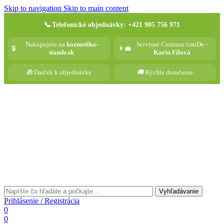
Skip to navigation
Skip to main content
📞
Telefonické objednávky: +421 905 756 971
Nakupujete na
kozmetika-
Servisné Centrum tianDe -
🔒
👩‍💼
tiande.sk
Karin Filová
🎁
Darček k objednávke
🚚
Rýchle doručenie
Vyhľadávanie
Prihlásenie / Registrácia
0
0